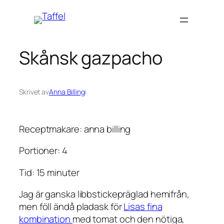
Hoppa
till
innehåll
Skånsk gazpacho
Skrivet av
Anna Billing
i
Receptmakare: anna billing
Portioner: 4
Tid: 15 minuter
Jag är ganska libbstickepräglad hemifrån,
men föll ändå pladask för
Lisas fina
kombination
med tomat och den nötiga,