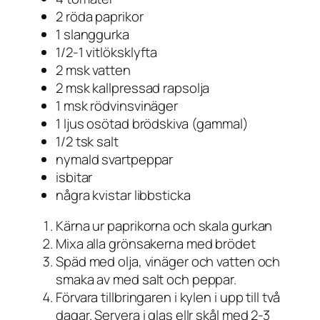
2 röda paprikor
1 slanggurka
1/2-1 vitlöksklyfta
2 msk vatten
2 msk kallpressad rapsolja
1 msk rödvinsvinäger
1 ljus osötad brödskiva (gammal)
1/2 tsk salt
nymald svartpeppar
isbitar
några kvistar libbsticka
Kärna ur paprikorna och skala gurkan
Mixa alla grönsakerna med brödet
Späd med olja, vinäger och vatten och
smaka av med salt och peppar.
Förvara tillbringaren i kylen i upp till två
dagar. Servera i glas ellr skål med 2-3