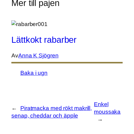
Mer till pajen
Lättkokt rabarber
Av
Anna K Sjögren
Baka i ugn
Enkel
←
Piratmacka med rökt makrill,
moussaka
senap, cheddar och äpple
→