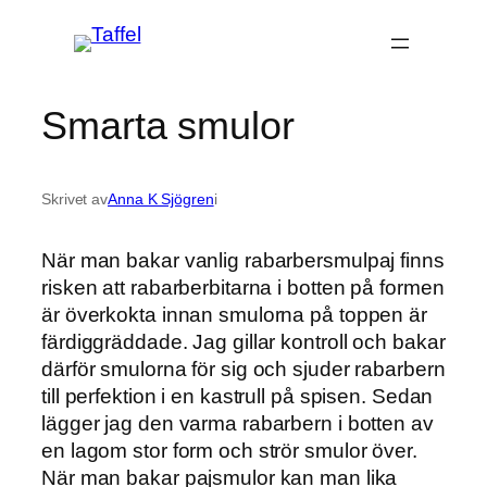
Hoppa
till
innehåll
Smarta smulor
Skrivet av
Anna K Sjögren
i
När man bakar vanlig rabarbersmulpaj finns
risken att rabarberbitarna i botten på formen
är överkokta innan smulorna på toppen är
färdiggräddade. Jag gillar kontroll och bakar
därför smulorna för sig och sjuder rabarbern
till perfektion i en kastrull på spisen. Sedan
lägger jag den varma rabarbern i botten av
en lagom stor form och strör smulor över.
När man bakar pajsmulor kan man lika