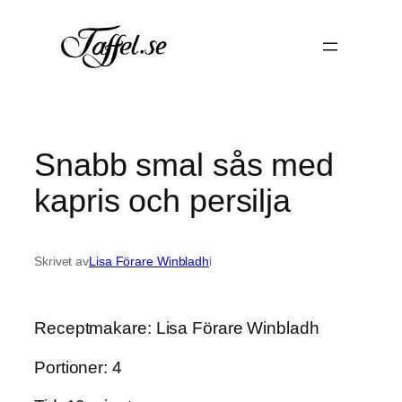
Hoppa
till
innehåll
Snabb smal sås med
kapris och persilja
Skrivet av
Lisa Förare Winbladh
i
Receptmakare: Lisa Förare Winbladh
Portioner: 4