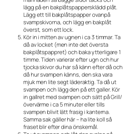
lägg på en bakplåtspappersklädd plåt.
Lägg ett till bakplåtspapper ovanpå
svampskivorna, och lägg en bakplåt
överst, som ett lock.
Kör in i mitten av ugnen i ca 3 timmar. Ta
då av locket (men inte det översta
bakplåtspappret) och baka ytterligare 1
timme. Tiden varierar efter ugn och hur
tjocka skivor du har så känn efter då och
då hur svampen känns, den ska vara
mjuk men lite segt läderaktig. Ta då ut
svampen och lägg den på ett galler. Kör
in gallret med svampen och sätt på Grill/
övervärme i ca 5 minuter eller tills
svampen blivit lätt frasig i kanterna.
Samma sak gäller här – ha lite koll så
fraset blir efter dina önskemål.