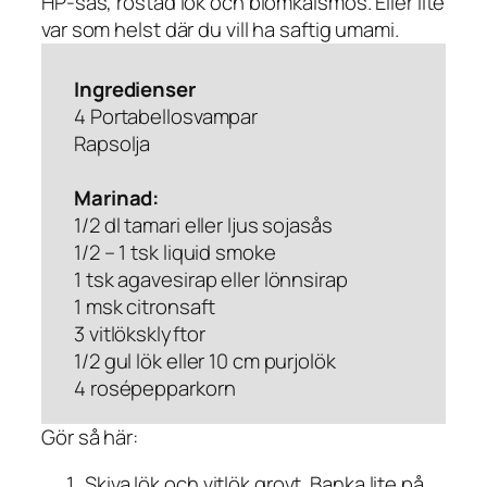
HP-sås, rostad lök och blomkålsmos. Eller lite
var som helst där du vill ha saftig umami.
Ingredienser
4 Portabellosvampar
Rapsolja
Marinad:
1/2 dl tamari eller ljus sojasås
1/2 – 1 tsk liquid smoke
1 tsk agavesirap eller lönnsirap
1 msk citronsaft
3 vitlöksklyftor
1/2 gul lök eller 10 cm purjolök
4 rosépepparkorn
Gör så här:
Skiva lök och vitlök grovt. Banka lite på