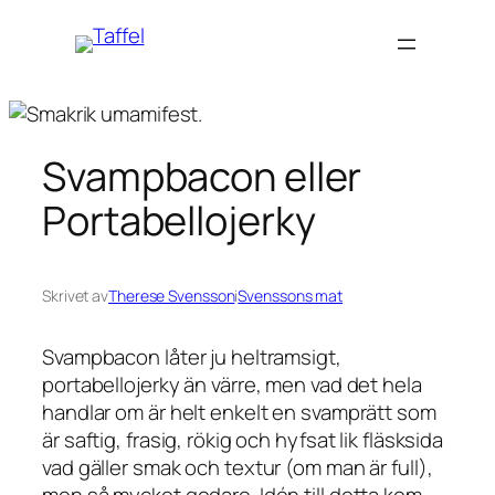
Hoppa
till
innehåll
Svampbacon eller
Portabellojerky
Skrivet av
Therese Svensson
i
Svenssons mat
Svampbacon låter ju heltramsigt,
portabellojerky än värre, men vad det hela
handlar om är helt enkelt en svamprätt som
är saftig, frasig, rökig och hyfsat lik fläsksida
vad gäller smak och textur (om man är full),
men så mycket godare. Idén till detta kom