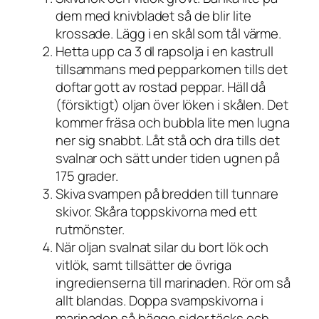
dem med knivbladet så de blir lite
krossade. Lägg i en skål som tål värme.
Hetta upp ca 3 dl rapsolja i en kastrull
tillsammans med pepparkornen tills det
doftar gott av rostad peppar. Häll då
(försiktigt) oljan över löken i skålen. Det
kommer fräsa och bubbla lite men lugna
ner sig snabbt. Låt stå och dra tills det
svalnar och sätt under tiden ugnen på
175 grader.
Skiva svampen på bredden till tunnare
skivor. Skåra toppskivorna med ett
rutmönster.
När oljan svalnat silar du bort lök och
vitlök, samt tillsätter de övriga
ingredienserna till marinaden. Rör om så
allt blandas. Doppa svampskivorna i
marinaden så bägge sidor täcks och