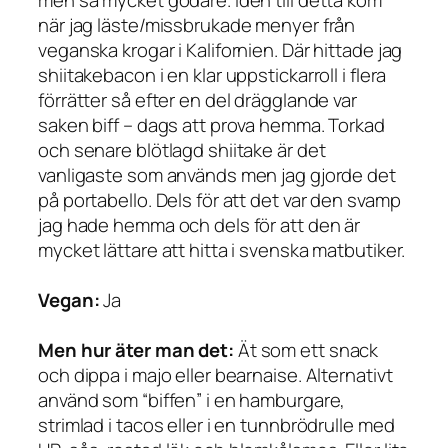
när jag läste/missbrukade menyer från
veganska krogar i Kalifornien. Där hittade jag
shiitakebacon i en klar uppstickarroll i flera
förrätter så efter en del drägglande var
saken biff – dags att prova hemma. Torkad
och senare blötlagd shiitake är det
vanligaste som används men jag gjorde det
på portabello. Dels för att det var den svamp
jag hade hemma och dels för att den är
mycket lättare att hitta i svenska matbutiker.
Vegan:
Ja
Men hur äter man det:
Ät som ett snack
och dippa i majo eller bearnaise. Alternativt
använd som “biffen” i en hamburgare,
strimlad i tacos eller i en tunnbrödrulle med