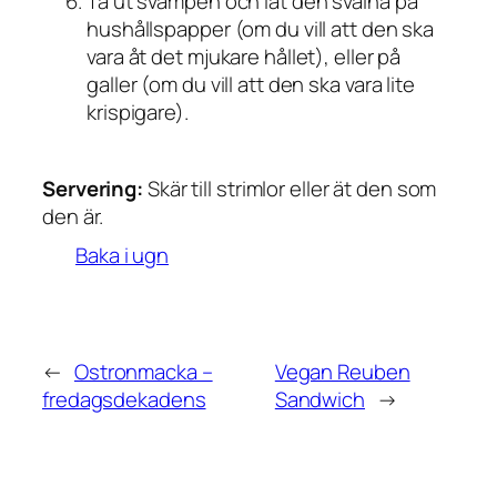
Ta ut svampen och låt den svalna på
hushållspapper (om du vill att den ska
vara åt det mjukare hållet), eller på
galler (om du vill att den ska vara lite
krispigare).
Servering:
Skär till strimlor eller ät den som
den är.
Baka i ugn
←
Ostronmacka –
Vegan Reuben
fredagsdekadens
Sandwich
→