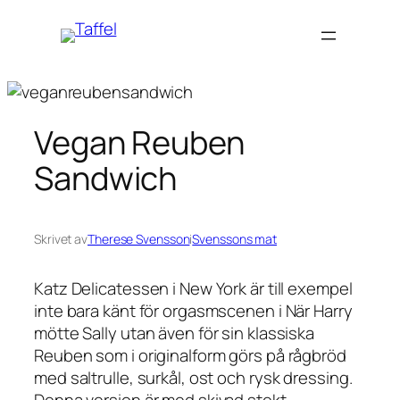
Hoppa
till
innehåll
Vegan Reuben
Sandwich
Skrivet av
Therese Svensson
i
Svenssons mat
Katz Delicatessen i New York är till exempel
inte bara känt för orgasmscenen i När Harry
mötte Sally utan även för sin klassiska
Reuben som i originalform görs på rågbröd
med saltrulle, surkål, ost och rysk dressing.
Denna version är med skivad stekt