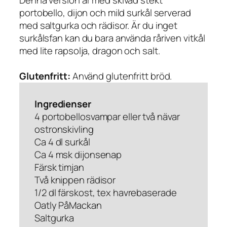
portobello, dijon och mild surkål serverad
med saltgurka och rädisor. Är du inget
surkålsfan kan du bara använda råriven vitkål
med lite rapsolja, dragon och salt.
Glutenfritt:
Använd glutenfritt bröd.
Ingredienser
4 portobellosvampar eller två nävar
ostronskivling
Ca 4 dl surkål
Ca 4 msk dijonsenap
Färsk timjan
Två knippen rädisor
1/2 dl färskost, tex havrebaserade
Oatly PåMackan
Saltgurka