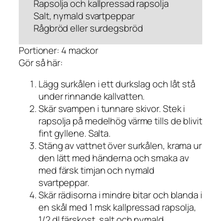
Rapsolja och kallpressad rapsolja
Salt, nymald svartpeppar
Rågbröd eller surdegsbröd
Portioner: 4 mackor
Gör så här:
Lägg surkålen i ett durkslag och låt stå
under rinnande kallvatten.
Skär svampen i tunnare skivor. Stek i
rapsolja på medelhög värme tills de blivit
fint gyllene. Salta.
Stäng av vattnet över surkålen, krama ur
den lätt med händerna och smaka av
med färsk timjan och nymald
svartpeppar.
Skär rädisorna i mindre bitar och blanda i
en skål med 1 msk kallpressad rapsolja,
1/2 dl färskost, salt och nymald