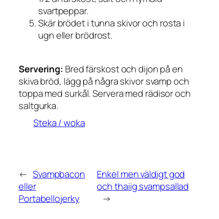
svartpeppar.
Skär brödet i tunna skivor och rosta i
ugn eller brödrost.
Servering:
Bred färskost och dijon på en
skiva bröd, lägg på några skivor svamp och
toppa med surkål. Servera med rädisor och
saltgurka.
Steka / woka
←
Svampbacon
Enkel men väldigt god
eller
och thaiig svampsallad
Portabellojerky
→