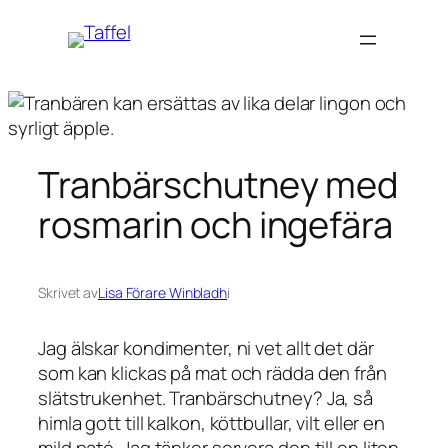
Hoppa
till
innehåll
Tranbärschutney med
rosmarin och ingefära
Skrivet av
Lisa Förare Winbladh
i
Jag älskar kondimenter, ni vet allt det där
som kan klickas på mat och rädda den från
slätstrukenhet. Tranbärschutney? Ja, så
himla gott till kalkon, köttbullar, vilt eller en
mild paté. Jag tänker servera den till en liten