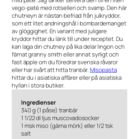
vego-paté med rotselleri och svamp. Den här
chutneyn är nästan befriad från julkryddor,
som ett litet andningshål i bombardemanget
av glöggighet. En variant med juligare
kryddor hittar du länk till under receptet. Du
kan laga din chutney på lika delar lingon och
färnat granny smith eller annat syrligt och
fast äpple om du föredrar svenska råvaror
eller har svårt att hitta tranbär.
Misopasta
hittar du i asiatiska affärer eller på asiatiska
hyllan i stora butiker.
Ingredienser
340 g (1 påse) tranbär
1 1/22 dl ljus muscovadosocker
1 msk miso (gärna mörk) eller 1/2 tsk
salt