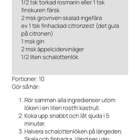
1/2 tsk torkad rosmarin eller 1 tsk
finskuren färsk
2 msk grovriven skalad ingefära
ev 1 tsk finhackad citronzest (det gula
på citronen)
1 msk gin
2 msk äppelcidervinäger
1/2 liten schalottenlök
Portioner: 10
Gör så här:
Rör samman alla ingredienser utom
löken i en liten rostfri kastrull.
Koka upp snabbt och låt sjuda i 5
minuter.
Halvera schalottenlöken på längeden.
Skala och finhacka. Vänd ner i din