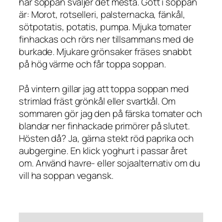
här soppan sväljer det mesta. Gott i soppan
är: Morot, rotselleri, palsternacka, fänkål,
sötpotatis, potatis, pumpa. Mjuka tomater
finhackas och rörs ner tillsammans med de
burkade. Mjukare grönsaker fräses snabbt
på hög värme och får toppa soppan.
På vintern gillar jag att toppa soppan med
strimlad fräst grönkål eller svartkål. Om
sommaren gör jag den på färska tomater och
blandar ner finhackade primörer på slutet.
Hösten då? Ja, gärna stekt röd paprika och
aubgergine. En klick yoghurt i passar året
om. Använd havre- eller sojaalternativ om du
vill ha soppan vegansk.