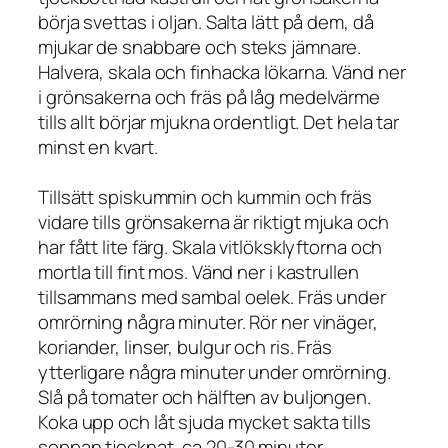
börja svettas i oljan. Salta lätt på dem, då
mjukar de snabbare och steks jämnare.
Halvera, skala och finhacka lökarna. Vänd ner
i grönsakerna och fräs på låg medelvärme
tills allt börjar mjukna ordentligt. Det hela tar
minst en kvart.
Tillsätt spiskummin och kummin och fräs
vidare tills grönsakerna är riktigt mjuka och
har fått lite färg. Skala vitlöksklyftorna och
mortla till fint mos. Vänd ner i kastrullen
tillsammans med sambal oelek. Fräs under
omrörning några minuter. Rör ner vinäger,
koriander, linser, bulgur och ris. Fräs
ytterligare några minuter under omrörning.
Slå på tomater och hälften av buljongen.
Koka upp och låt sjuda mycket sakta tills
soppan tjocknat, ca 20-30 minuter.