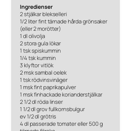
Ingredienser
2 stjälkar blekselleri
1/2 liter fint tärnade hårda grönsaker
(eller 2 morötter)
1 dl olivolja
2 stora gula lökar
1 tsk spiskummin
1/4 tsk kummin
3 klyftor vitlök
2 msk sambal oelek
1 tsk rödvinsvinäger
1 msk fint paprikapulver
1 msk finhackade korianderstjälkar
2 1/2 dl röda linser
1 1/2 dl grov fullkornsbulgur
ev 1/2 dl grötris
4 dl passerade tomater eller 500 g
tärnade färska