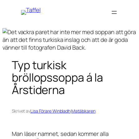
Hoppa
till
innehåll
Typ turkisk
bröllopssoppa á la
Årstiderna
Skrivet av
Lisa Förare Winbladh
i
Matälskaren
Man läser namnet, sedan kommer alla