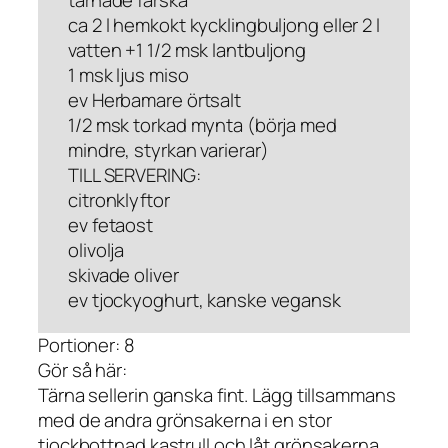
ca 2 l hemkokt kycklingbuljong eller 2 l
vatten +1 1/2 msk lantbuljong
1 msk ljus miso
ev Herbamare örtsalt
1/2 msk torkad mynta (börja med
mindre, styrkan varierar)
TILL SERVERING:
citronklyftor
ev fetaost
olivolja
skivade oliver
ev tjockyoghurt, kanske vegansk
Portioner: 8
Gör så här:
Tärna sellerin ganska fint. Lägg tillsammans
med de andra grönsakerna i en stor
tjockbottnad kastrull och låt grönsakerna