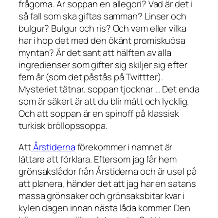
frågorna. Är soppan en allegori? Vad är det i
så fall som ska giftas samman? Linser och
bulgur? Bulgur och ris? Och vem eller vilka
har i hop det med den ökänt promiskuösa
myntan? Är det sant att hälften av alla
ingredienser som gifter sig skiljer sig efter
fem år (som det påstås på Twittter).
Mysteriet tätnar, soppan tjocknar … Det enda
som är säkert är att du blir mätt och lycklig.
Och att soppan är en spinoff på klassisk
turkisk bröllopssoppa.
Att
Årstiderna
förekommer i namnet är
lättare att förklara. Eftersom jag får hem
grönsakslådor från Årstiderna och är usel på
att planera, händer det att jag har en satans
massa grönsaker och grönsaksbitar kvar i
kylen dagen innan nästa låda kommer. Den