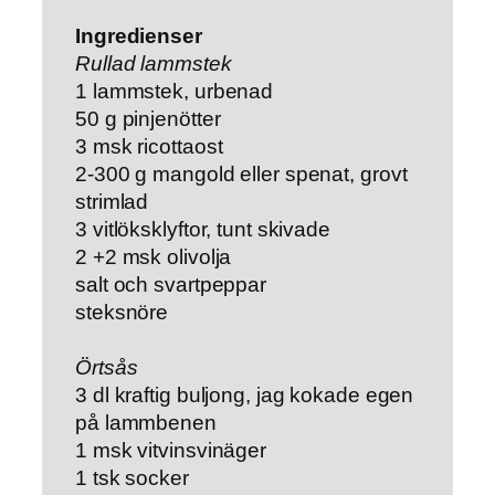
Ingredienser
Rullad lammstek
1 lammstek, urbenad
50 g pinjenötter
3 msk ricottaost
2-300 g mangold eller spenat, grovt
strimlad
3 vitlöksklyftor, tunt skivade
2 +2 msk olivolja
salt och svartpeppar
steksnöre
Örtsås
3 dl kraftig buljong, jag kokade egen
på lammbenen
1 msk vitvinsvinäger
1 tsk socker