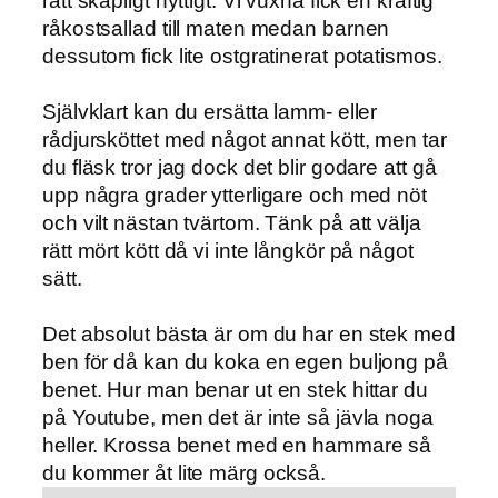
rätt skapligt nyttigt. Vi vuxna fick en kraftig
råkostsallad till maten medan barnen
dessutom fick lite ostgratinerat potatismos.
Självklart kan du ersätta lamm- eller
rådjursköttet med något annat kött, men tar
du fläsk tror jag dock det blir godare att gå
upp några grader ytterligare och med nöt
och vilt nästan tvärtom. Tänk på att välja
rätt mört kött då vi inte långkör på något
sätt.
Det absolut bästa är om du har en stek med
ben för då kan du koka en egen buljong på
benet. Hur man benar ut en stek hittar du
på Youtube, men det är inte så jävla noga
heller. Krossa benet med en hammare så
du kommer åt lite märg också.