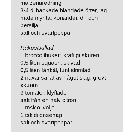
maizenaredning
3-4 dl hackade blandade örter, jag
hade mynta, koriander, dill och
persilja
salt och svartpeppar
Råkostsallad
1 broccolibukett, kraftigt skuren
0,5 liten squash, skivad
0,5 liten fänkål, tunt strimlad
2 nävar sallat av något slag, grovt
skuren
3 tomater, klyftade
saft från en halv citron
1 msk olivolja
1 tsk dijonsenap
salt och svartpeppar