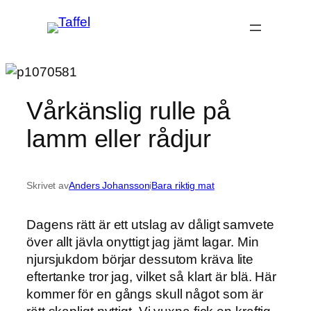
Hoppa
till
innehåll
Vårkänslig rulle på
lamm eller rådjur
Skrivet av
Anders Johansson
i
Bara riktig mat
Dagens rätt är ett utslag av dåligt samvete
över allt jävla onyttigt jag jämt lagar. Min
njursjukdom börjar dessutom kräva lite
eftertanke tror jag, vilket så klart är blä. Här
kommer för en gångs skull något som är