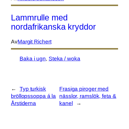
Lammrulle med
nordafrikanska kryddor
Av
Margit Richert
Baka i ugn
, 
Steka / woka
←
Typ turkisk
Frasiga piroger med
bröllopssoppa á la
nässlor, ramslök, feta &
Årstiderna
kanel
→