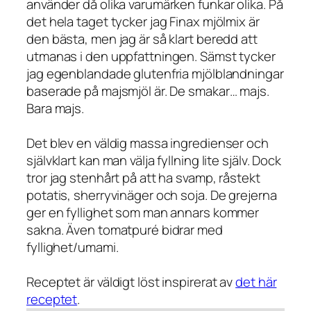
använder då olika varumärken funkar olika. På
det hela taget tycker jag Finax mjölmix är
den bästa, men jag är så klart beredd att
utmanas i den uppfattningen. Sämst tycker
jag egenblandade glutenfria mjölblandningar
baserade på majsmjöl är. De smakar… majs.
Bara majs.
Det blev en väldig massa ingredienser och
självklart kan man välja fyllning lite själv. Dock
tror jag stenhårt på att ha svamp, råstekt
potatis, sherryvinäger och soja. De grejerna
ger en fyllighet som man annars kommer
sakna. Även tomatpuré bidrar med
fyllighet/umami.
Receptet är väldigt löst inspirerat av
det här
receptet
.