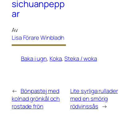
sichuanpepp
ar
Av
Lisa Förare Winbladh
Baka i ugn
, 
Koka
, 
Steka / woka
←
Bönpastej med
Lite syrliga rullader
kolnad grönkål och
med en smörig
rostade frön
rödvinssås
→