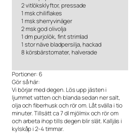
2 vitlöksklyftor, pressade
1 msk chiliflakes
1 msk sherryvinäger
2 msk god olivolja
1 dm purjolök, fint strimlad
1 stor näve bladpersilja, hackad
8 körsbärstomater, halverade
Portioner: 6
Gör så här:
Vi börjar med degen. Lös upp jästen i
ljummet vatten och blanda sedan ner salt,
olja och fiberhusk och rör om. Låt svälla i tio
minuter. Tillsätt ca 7 dl mjölmix och rör om
och arbeta ihop tills degen blir slät. Kalljäs i
kylskåp i 2-4 timmar.