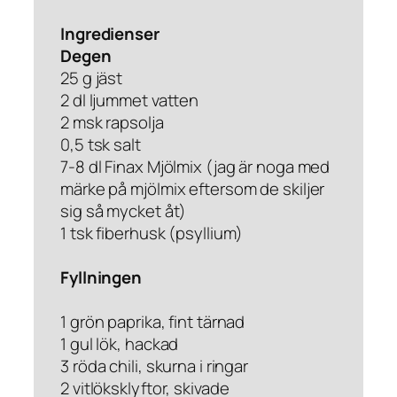
Ingredienser
Degen
25 g jäst
2 dl ljummet vatten
2 msk rapsolja
0,5 tsk salt
7-8 dl Finax Mjölmix (jag är noga med
märke på mjölmix eftersom de skiljer
sig så mycket åt)
1 tsk fiberhusk (psyllium)
Fyllningen
1 grön paprika, fint tärnad
1 gul lök, hackad
3 röda chili, skurna i ringar
2 vitlöksklyftor, skivade