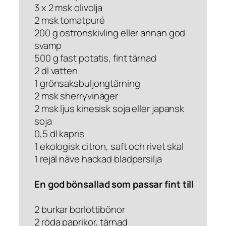
3 x 2 msk olivolja
2 msk tomatpuré
200 g ostronskivling eller annan god
svamp
500 g fast potatis, fint tärnad
2 dl vatten
1 grönsaksbuljongtärning
2 msk sherryvinäger
2 msk ljus kinesisk soja eller japansk
soja
0,5 dl kapris
1 ekologisk citron, saft och rivet skal
1 rejäl näve hackad bladpersilja
En god bönsallad som passar fint till
2 burkar borlottibönor
2 röda paprikor, tärnad