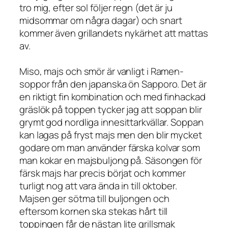
tro mig, efter sol följer regn (det är ju
midsommar om några dagar) och snart
kommer även grillandets nykärhet att mattas
av.
Miso, majs och smör är vanligt i Ramen-
soppor från den japanska ön Sapporo. Det är
en riktigt fin kombination och med finhackad
gräslök på toppen tycker jag att soppan blir
grymt god nordliga innesittarkvällar. Soppan
kan lagas på fryst majs men den blir mycket
godare om man använder färska kolvar som
man kokar en majsbuljong på. Säsongen för
färsk majs har precis börjat och kommer
turligt nog att vara ända in till oktober.
Majsen ger sötma till buljongen och
eftersom kornen ska stekas hårt till
toppingen får de nästan lite grillsmak