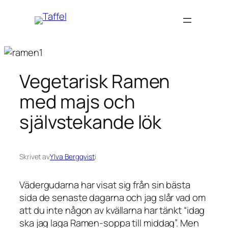
Hoppa
till
innehåll
Vegetarisk Ramen
med majs och
självstekande lök
Skrivet av
Ylva Bergqvist
i
Vädergudarna har visat sig från sin bästa
sida de senaste dagarna och jag slår vad om
att du inte någon av kvällarna har tänkt “idag
ska jag laga Ramen-soppa till middag”. Men