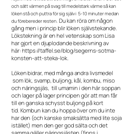
och sätt värmen på svag till medelstark värme så kan
löken stå och puttra för sig själv i 5-10 minuter medan
Du kan röra om någon
du förebereder resten.
gång men i princip blir löken självstekande.
Lökstekning är en hel vetenskap som Lisa
har gjort en djuplodande beskrivning av
här: https://taffel.se/blog/segerns-sotma-
konsten-att-steka-lok.
Löken bidrar, med många andra livsmedel
som lök, svamp, buljong, kål, kombu, miso
och näringsjäs, till umamin i den här soppan
och lager på lager principen gör att man får
till en ganska schysst buljong på kort
tid. Kombun kan du hoppa över om du inte
har den (och kanske smaksätta med lite soja
istället) men den ger god sälta och det
samma gäller näringsjästen (finns i