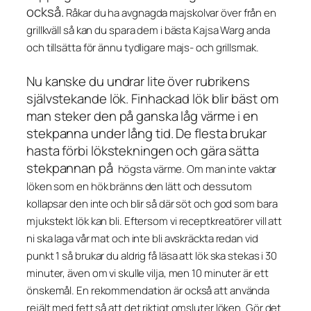
också.
Råkar du ha avgnagda majskolvar över från en
grillkväll så kan du spara dem i bästa Kajsa Warg anda
och tillsätta för ännu tydligare majs- och grillsmak.
Nu kanske du undrar lite över rubrikens
självstekande lök. Finhackad lök blir bäst om
man steker den på ganska låg värme i en
stekpanna under lång tid. De flesta brukar
hasta förbi lökstekningen och gära sätta
stekpannan på
högsta värme.
Om man inte vaktar
löken som en hök bränns den lätt och dessutom
kollapsar den inte och blir så där söt och god som bara
mjukstekt lök kan bli.
Eftersom vi receptkreatörer vill att
ni ska laga vår mat och inte bli avskräckta redan vid
punkt 1 så brukar du aldrig få läsa att lök ska stekas i 30
minuter, även om vi skulle vilja, men 10 minuter är ett
önskemål. En rekommendation är också att använda
rejält med fett
så att det riktigt omsluter löken
. Gör det