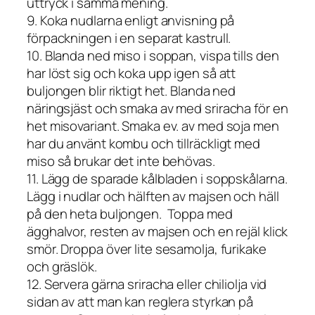
uttryck i samma mening.
9. Koka nudlarna enligt anvisning på
förpackningen i en separat kastrull.
10. Blanda ned miso i soppan, vispa tills den
har löst sig och koka upp igen så att
buljongen blir riktigt het. Blanda ned
näringsjäst och smaka av med sriracha för en
het misovariant. Smaka ev. av med soja men
har du använt kombu och tillräckligt med
miso så brukar det inte behövas.
11. Lägg de sparade kålbladen i soppskålarna.
Lägg i nudlar och hälften av majsen och häll
på den heta buljongen. Toppa med
ägghalvor, resten av majsen och en rejäl klick
smör. Droppa över lite sesamolja, furikake
och gräslök.
12. Servera gärna sriracha eller chiliolja vid
sidan av att man kan reglera styrkan på