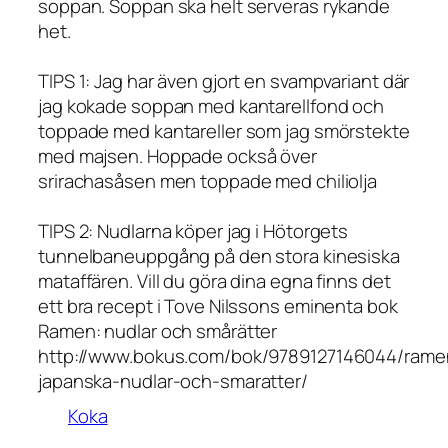
soppan. Soppan ska helt serveras rykande
het.
TIPS 1: Jag har även gjort en svampvariant där
jag kokade soppan med kantarellfond och
toppade med kantareller som jag smörstekte
med majsen. Hoppade också över
srirachasåsen men toppade med chiliolja
TIPS 2: Nudlarna köper jag i Hötorgets
tunnelbaneuppgång på den stora kinesiska
mataffären. Vill du göra dina egna finns det
ett bra recept i Tove Nilssons eminenta bok
Ramen: nudlar och smårätter
http://www.bokus.com/bok/9789127146044/rame
japanska-nudlar-och-smaratter/
Koka