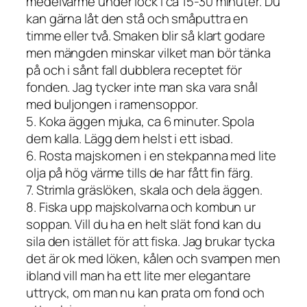
medelvärme under lock i ca 15-30 minuter. Du
kan gärna låt den stå och småputtra en
timme eller två. Smaken blir så klart godare
men mängden minskar vilket man bör tänka
på och i sånt fall dubblera receptet för
fonden. Jag tycker inte man ska vara snål
med buljongen i ramensoppor.
5. Koka äggen mjuka, ca 6 minuter. Spola
dem kalla. Lägg dem helst i ett isbad.
6. Rosta majskornen i en stekpanna med lite
olja på hög värme tills de har fått fin färg.
7. Strimla gräslöken, skala och dela äggen.
8. Fiska upp majskolvarna och kombun ur
soppan. Vill du ha en helt slät fond kan du
sila den istället för att fiska. Jag brukar tycka
det är ok med löken, kålen och svampen men
ibland vill man ha ett lite mer elegantare
uttryck, om man nu kan prata om fond och