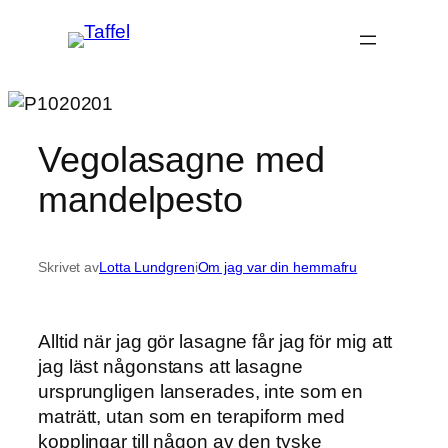
Hoppa
till
innehåll
Vegolasagne med
mandelpesto
Skrivet av
Lotta Lundgren
i
Om jag var din hemmafru
Alltid när jag gör lasagne får jag för mig att
jag läst någonstans att lasagne
ursprungligen lanserades, inte som en
maträtt, utan som en terapiform med
kopplingar till någon av den tyske