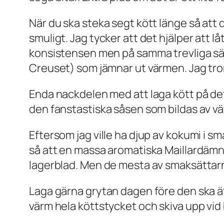
När du ska steka segt kött länge så att d
smuligt. Jag tycker att det hjälper att lå
konsistensen men på samma trevliga sätt
Creuset) som jämnar ut värmen. Jag tror
Enda nackdelen med att laga kött på det
den fanstastiska såsen som bildas av vät
Eftersom jag ville ha djup av kokumi i sm
så att en massa aromatiska Maillardämn
lagerblad. Men de mesta av smaksättarna 
Laga gärna grytan dagen före den ska äta
värm hela köttstycket och skiva upp vid