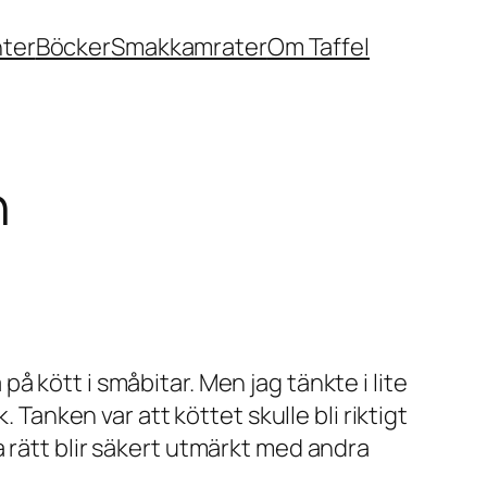
nter
Böcker
Smakkamrater
Om Taffel
n
 kött i småbitar. Men jag tänkte i lite
 Tanken var att köttet skulle bli riktigt
 rätt blir säkert utmärkt med andra