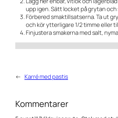
Lägg ner enbär, vitlök och lagerbla
upp igen. Sätt locket på grytan och s
Förbered smaktillsatserna. Ta ut gryt
och kör ytterligare 1/2 timme eller ti
Finjustera smakerna med salt, nyma
←
Karré med pastis
Kommentarer