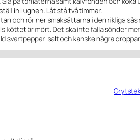
d. Slå på tomaterna samt kalvfonden och koka 
täll in i ugnen. Låt stå två timmar.
an och rör ner smaksättarna i den rikliga sås s
lls köttet är mört. Det ska inte falla sönder men
ld svartpeppar, salt och kanske några droppar
Grytstek 