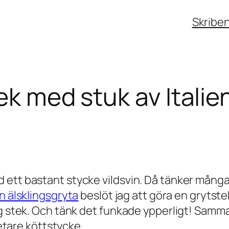
Skribe
ek med stuk av Italie
tt bastant stycke vildsvin. Då tänker många på
n älsklingsgryta
beslöt jag att göra en grytstek.
ig stek. Och tänk det funkade ypperligt! Samma
fetare köttstycke.