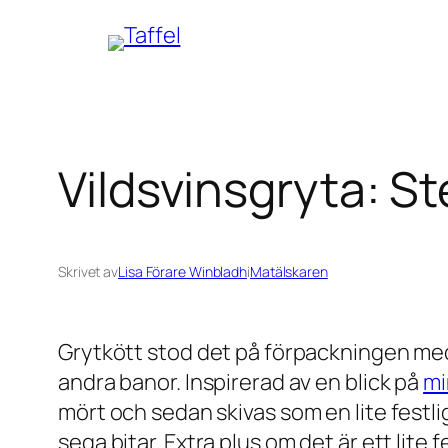
Hoppa
till
innehåll
Vildsvinsgryta: St
Skrivet av
Lisa Förare Winbladh
i
Matälskaren
Grytkött stod det på förpackningen med e
andra banor. Inspirerad av en blick på
mi
mört och sedan skivas som en lite festl
sega bitar. Extra plus om det är ett lite 