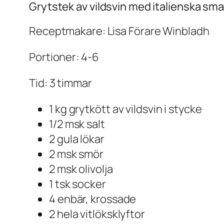
Grytstek av vildsvin med italienska sm
Receptmakare: Lisa Förare Winbladh
Portioner: 4-6
Tid: 3 timmar
1 kg grytkött av vildsvin i stycke
1/2 msk salt
2 gula lökar
2 msk smör
2 msk olivolja
1 tsk socker
4 enbär, krossade
2 hela vitlöksklyftor