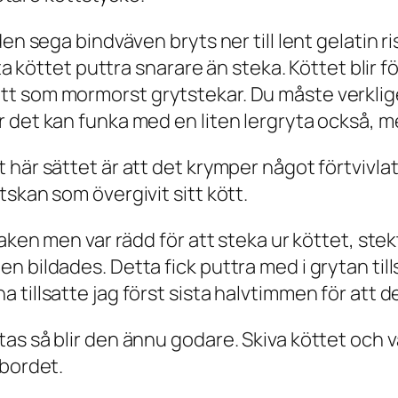
en sega bindväven bryts ner till lent gelatin ris
ta köttet puttra snarare än steka. Köttet blir fö
 som mormorst grytstekar. Du måste verkligen 
 det kan funka med en liten lergryta också, me
 här sättet är att det krymper något förtvivla
skan som övergivit sitt kött.
aken men var rädd för att steka ur köttet, stekt
en bildades. Detta fick puttra med i grytan t
tillsatte jag först sista halvtimmen för att de 
s så blir den ännu godare. Skiva köttet och vär
 bordet.