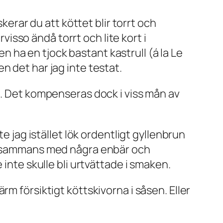
kerar du att köttet blir torrt och
rvisso ändå torrt och lite kort i
ha en tjock bastant kastrull (á la Le
n det har jag inte testat.
t. Det kompenseras dock i viss mån av
e jag istället lök ordentligt gyllenbrun
illsammans med några enbär och
inte skulle bli urtvättade i smaken.
m försiktigt köttskivorna i såsen. Eller