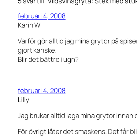
5 svar till ”Vildsvinsgryta: Stek med stuk
februari 4, 2008
Karin W
Varför gör alltid jag mina grytor på sp
gjort kanske.
Blir det bättre i ugn?
februari 4, 2008
Lilly
Jag brukar alltid laga mina grytor innan
För övrigt låter det smaskens. Det får b