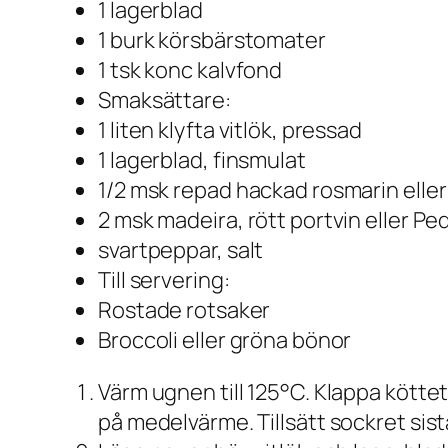
1 lagerblad
1 burk körsbärstomater
1 tsk konc kalvfond
Smaksättare:
1 liten klyfta vitlök, pressad
1 lagerblad, finsmulat
1/2 msk repad hackad rosmarin eller 
2 msk madeira, rött portvin eller P
svartpeppar, salt
Till servering:
Rostade rotsaker
Broccoli eller gröna bönor
Värm ugnen till 125°C. Klappa köttet
på medelvärme. Tillsätt sockret sista