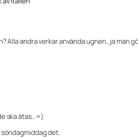
 av Italien”
isen? Alla andra verkar använda ugnen…ja man 
 de ska ätas…=)
li söndagmiddag det.