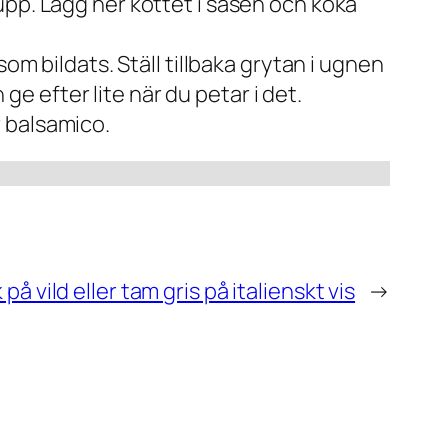
upp. Lägg ner köttet i såsen och koka
om bildats. Ställ tillbaka grytan i ugnen
 ge efter lite när du petar i det.
 balsamico.
på vild eller tam gris på italienskt vis
→