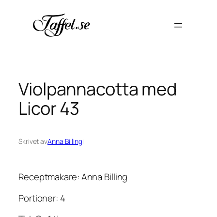
Hoppa
till
innehåll
Violpannacotta med
Licor 43
Skrivet av
Anna Billing
i
Receptmakare: Anna Billing
Portioner: 4