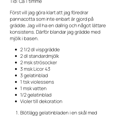
Tid: Ca 1 timme
Först vill jag göra klart att jag föredrar
pannacotta som inte enbart är gjord på
grädde. Jag vill ha en dallrig och något lättare
konsistens. Därför blandar jag grädde med
mjölk i basen.
2 1/2 dl vispgrädde
2 dl standardmjölk
2 msk strösocker
3 msk Licor 43
3 gelatinblad
1 tsk violessens
1 msk vatten
1/2 gelatinblad
Violer till dekoration
Blötlägg gelatinbladen i en skål med