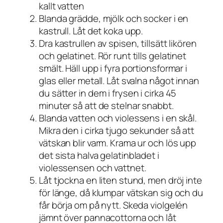
kallt vatten
Blanda grädde, mjölk och socker i en
kastrull. Låt det koka upp.
Dra kastrullen av spisen, tillsätt likören
och gelatinet. Rör runt tills gelatinet
smält. Häll upp i fyra portionsformar i
glas eller metall. Låt svalna något innan
du sätter in dem i frysen i cirka 45
minuter så att de stelnar snabbt.
Blanda vatten och violessens i en skål.
Mikra den i cirka tjugo sekunder så att
vätskan blir varm. Krama ur och lös upp
det sista halva gelatinbladet i
violessensen och vattnet.
Låt tjockna en liten stund, men dröj inte
för länge, då klumpar vätskan sig och du
får börja om på nytt. Skeda violgelén
jämnt över pannacottorna och låt