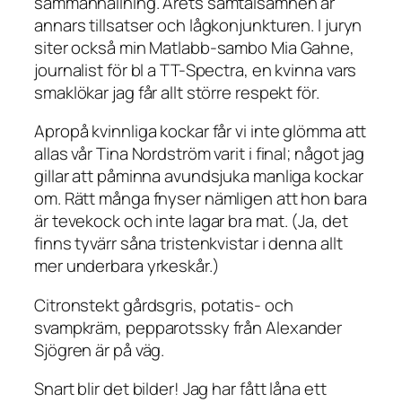
sammanhållning. Årets samtalsämnen är
annars tillsatser och lågkonjunkturen. I juryn
siter också min Matlabb-sambo Mia Gahne,
journalist för bl a TT-Spectra, en kvinna vars
smaklökar jag får allt större respekt för.
Apropå kvinnliga kockar får vi inte glömma att
allas vår Tina Nordström varit i final; något jag
gillar att påminna avundsjuka manliga kockar
om. Rätt många fnyser nämligen att hon bara
är tevekock och inte lagar bra mat. (Ja, det
finns tyvärr såna tristenkvistar i denna allt
mer underbara yrkeskår.)
Citronstekt gårdsgris, potatis- och
svampkräm, pepparotssky från Alexander
Sjögren är på väg.
Snart blir det bilder! Jag har fått låna ett