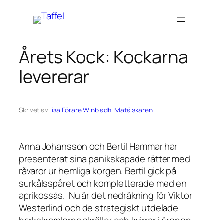
Hoppa
till
innehåll
Årets Kock: Kockarna
levererar
Skrivet av
Lisa Förare Winbladh
i
Matälskaren
Anna Johansson och Bertil Hammar har
presenterat sina panikskapade rätter med
råvaror ur hemliga korgen. Bertil gick på
surkålsspåret och kompletterade med en
aprikossås. Nu är det nedräkning för Viktor
Westerlind och de strategiskt utdelade
harkskramlorna skräller och kvirrar i öronen.