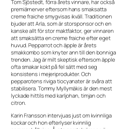
Tom Sjöstedt, förra årets vinnare, har också
premiärnerver eftersom hans smaksatta
creme fraiche smygvisas ikväll. Traditionen
bjuder att Arla, som är storsponsor och en
kanske allt för stor maktfaktor, ger vinnaren
att smaksätta en creme fraiche efter eget
huvud. Pepparrot och äpple är årets
smakkombo som knyter ann till den bonniga
trenden. Jag är milt skeptisk eftersom äpple
ofta smakar kokt på fel sätt med seg
konsistens i mejeriprodukter. Och
pepparotens riviga tiocyanater är svåra att
stabilisera. Tommy Myllymäkis är den mest
lyckade hittils med karljohan, timjan och
citron.
Karin Fransson intervjuas just om kvinnliga
kockar och hon efterlyser kvinnlig