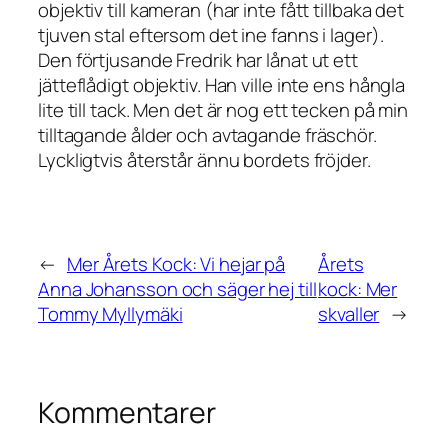
objektiv till kameran (har inte fått tillbaka det
tjuven stal eftersom det ine fanns i lager).
Den förtjusande Fredrik har lånat ut ett
jätteflådigt objektiv. Han ville inte ens hångla
lite till tack. Men det är nog ett tecken på min
tilltagande ålder och avtagande fräschör.
Lyckligtvis återstår ännu bordets fröjder.
←
Mer Årets Kock: Vi hejar på
Årets
Anna Johansson och säger hej till
kock: Mer
Tommy Myllymäki
skvaller
→
Kommentarer