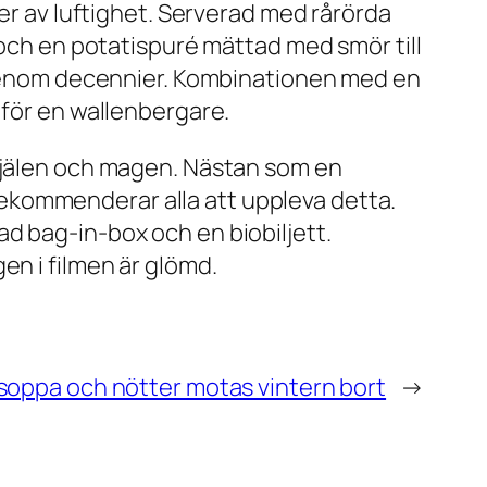
der av luftighet. Serverad med rårörda
 och en potatispuré mättad med smör till
n genom decennier. Kombinationen med en
 för en wallenbergare.
 själen och magen. Nästan som en
ekommenderar alla att uppleva detta.
d bag-in-box och en biobiljett.
en i filmen är glömd.
soppa och nötter motas vintern bort
→