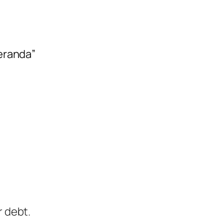
Veranda”
r debt.