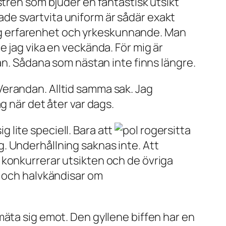
stren som bjuder en fantastisk utsikt
de svartvita uniform är sådär exakt
g erfarenhet och yrkeskunnande. Man
e jag vika en veckända. För mig är
lan. Sådana som nästan inte finns längre.
å Verandan. Alltid samma sak. Jag
g när det åter var dags.
lite speciell. Bara att
sitta
. Underhållning saknas inte. Att
 konkurrerar utsikten och de övriga
- och halvkändisar om
mäta sig emot. Den gyllene biffen har en