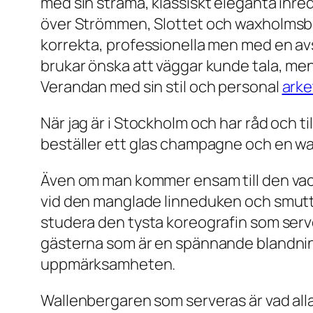
med sin strama, klassiskt eleganta inre
över Strömmen, Slottet och waxholmsbåt
korrekta, professionella men med en 
brukar önska att väggar kunde tala, men
Verandan med sin stil och personal
ark
När jag är i Stockholm och har råd och til
beställer ett glas champagne och en wall
Även om man kommer ensam till den vackr
vid den manglade linneduken och smutta
studera den tysta koreografin som serv
gästerna som är en spännande blandning 
uppmärksamheten.
Wallenbergaren som serveras är vad alla