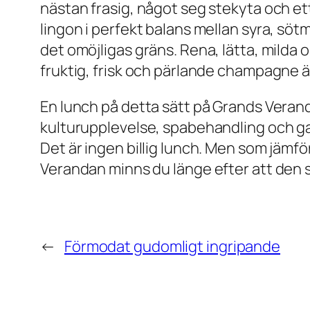
nästan frasig, något seg stekyta och ett
lingon i perfekt balans mellan syra, söt
det omöjligas gräns. Rena, lätta, milda
fruktig, frisk och pärlande champagne ä
En lunch på detta sätt på Grands Veran
kulturupplevelse, spabehandling och g
Det är ingen billig lunch. Men som jämf
Verandan minns du länge efter att den s
←
Förmodat gudomligt ingripande