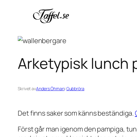
Hoppa
till
innehåll
Arketypisk lunch
Skrivet av
Anders Öhman
i
Gubbröra
Det finns saker som känns beständiga.
Först går man igenom den pampiga, tun