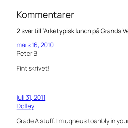
Kommentarer
2 svar till ”Arketypisk lunch på Grands 
mars 16, 2010
Peter B
Fint skrivet!
juli 31, 2011
Dolley
Grade A stuff. I’m uqneusitoanbly in you