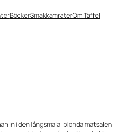
nter
Böcker
Smakkamrater
Om Taffel
n in i den långsmala, blonda matsalen