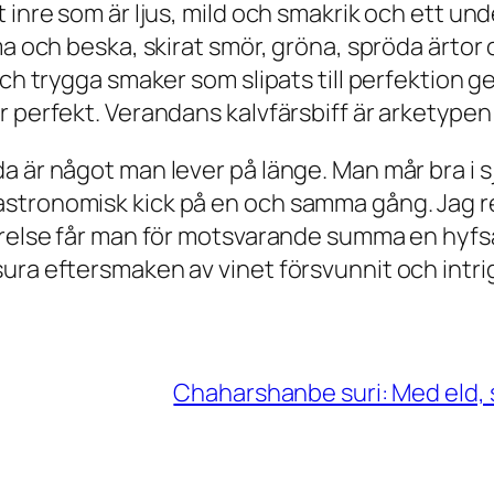
 inre som är ljus, mild och smakrik och ett un
ma och beska, skirat smör, gröna, spröda ärtor
 och trygga smaker som slipats till perfektio
r perfekt. Verandans kalvfärsbiff är arketypen
da är något man lever på länge. Man mår bra i
astronomisk kick på en och samma gång. Jag r
örelse får man för motsvarande summa en hyfsa
ura eftersmaken av vinet försvunnit och intrig
Chaharshanbe suri: Med eld, 