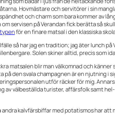
dning som badar i ljus från de heltäckande fön
arna. Hovmästare och servitörer i sin mangla
avspändhet och charm som bara kommer av lån
 om servisen på Verandan fick berätta så skull
etypen
för en finare matsal i den klassiska sko
lfälle så har jag en tradition; jag äter lunch p
enbergare. Solen skiner alltid, precis som ida
a matsalen blir man välkomnad och känner sig 
 på den svala champagnen är en njutning i sig
eringspersonalen utför räcker för mig. Annars
av välbeställda turister, affärsfolk samt hel
 andra kalvfärsbiffar med potatismos har att 