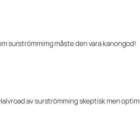
 som surströmmimg måste den vara kanongod!
Halvroad av surströmming skeptisk men optimist