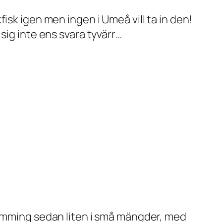
isk igen men ingen i Umeå vill ta in den!
sig inte ens svara tyvärr…
römming sedan liten i små mängder, med