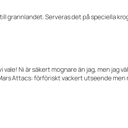
ill grannlandet. Serveras det på speciella krog
vi vale! Ni är säkert mognare än jag, men jag v
Mars Attacs: förföriskt vackert utseende men ru