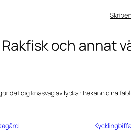
Skribe
: Rakfisk och annat v
ör det dig knäsvag av lycka? Bekänn dina fäble
rtagård
Kycklingbiff