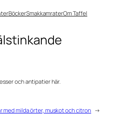
nter
Böcker
Smakkamrater
Om Taffel
älstinkande
sser och antipatier här.
ar med milda örter, muskot och citron
→