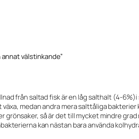
ch annat välstinkande”
nad från saltad fisk är en låg salthalt (4-6%)i s
t växa, medan andra mera salttåliga bakterier k
r grönsaker, så är det till mycket mindre gra
rabakterierna kan nästan bara använda kolhydra