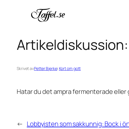
Hoppa
till
innehåll
Artikeldiskussion
Skrivet av
Petter Bjerke
i
Kort om gott
Hatar du det ampra fermenterade eller g
←
Lobbyisten som sakkunnig: Bock i ö