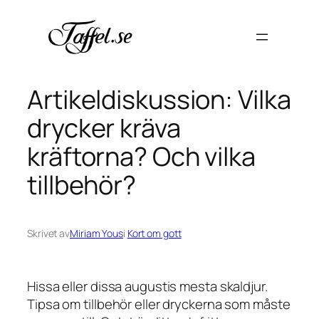
Hoppa
till
innehåll
Artikeldiskussion: Vilka
drycker kräva
kräftorna? Och vilka
tillbehör?
Skrivet av
Miriam Yous
i
Kort om gott
Hissa eller dissa augustis mesta skaldjur.
Tipsa om tillbehör eller dryckerna som måste