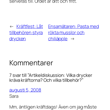
serveras till. Ordet är ditt och fritt.
←
Kräftfest: Låt
Ensamätaren: Pasta med
tillbehören styra
rökta musslor och
drycken
chiliäpple
→
Kommentarer
7 svar till ”Artikeldiskussion: Vilka drycker
kräva kräftorna? Och vilka tillbehör?”
augusti 5, 2008
Sara
Mm, äntligen kräftdags! Även om jag måste