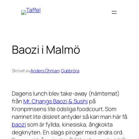
Hoppa
till
innehåll
Baozi i Malmö
Skrivet av
Anders Öhman
i
Gubbröra
Dagens lunch blev take-away (hämtemat)
från
Mr. Changs Baozi & Sushi
på
Kronprinsens lite ödsliga
foodcourt
. Som
namnet lite diskret antyder så kan man här få
baozi
som är fyllda, kinesiska, ångkokta
degknyten. En slags piroger med andra ord.