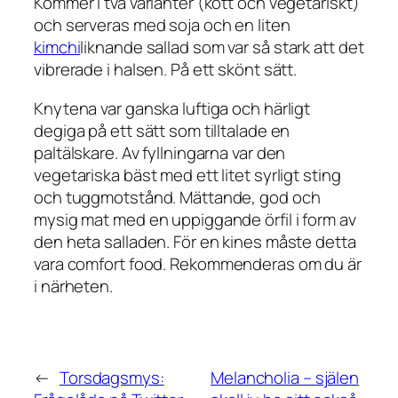
Kommer i två varianter (kött och vegetariskt)
och serveras med soja och en liten
kimchi
liknande sallad som var så stark att det
vibrerade i halsen. På ett skönt sätt.
Knytena var ganska luftiga och härligt
degiga på ett sätt som tilltalade en
paltälskare. Av fyllningarna var den
vegetariska bäst med ett litet syrligt sting
och tuggmotstånd. Mättande, god och
mysig mat med en uppiggande örfil i form av
den heta salladen. För en kines måste detta
vara
comfort food
. Rekommenderas om du är
i närheten.
←
Torsdagsmys:
Melancholia – själen