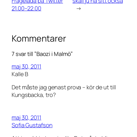
Frågelåda på Twitter
skall ju ha sitt också
21.00–22.00
→
Kommentarer
7 svar till ”Baozi i Malmö”
maj 30, 2011
Kalle B
Det måste jag genast prova – kör de ut till
Kungsbacka, tro?
maj 30, 2011
Sofia Gustafson