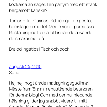
kockarna än säger. I en parfym med ett stänk
bergamott kanske?
Tomas – följ Carinas råd och gör en pesto,
hemslagen i mortel. Med mycket parmesan.
Rosta pinjenötterna lätt innan du använder,
de smakar mer då.
Bra odlingstips! Tack och bock!
augusti 24, 2010
Sofie
Hej hej, högt ärade matlagningsgudinna!
Måste framföra min enastående beundran
för denna blog! Och med denna inledande
hälsning glider jag snabbt vidare till mitt
ärende…får man önska saker? får man det?