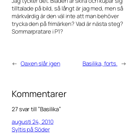
Jag tycker det. Bladen är skira och kupar sig
tilltalade på bild, så långt är jag med, men så
märkvärdig är den väl inte att man behöver
trycka den på frimärken
? Vad är nästa steg?
Sommarpratare i P1?
←
Oaxen slår igen
Basilika, forts.
→
Kommentarer
27 svar till ”Basilika”
augusti 24, 2010
Syltis på Söder