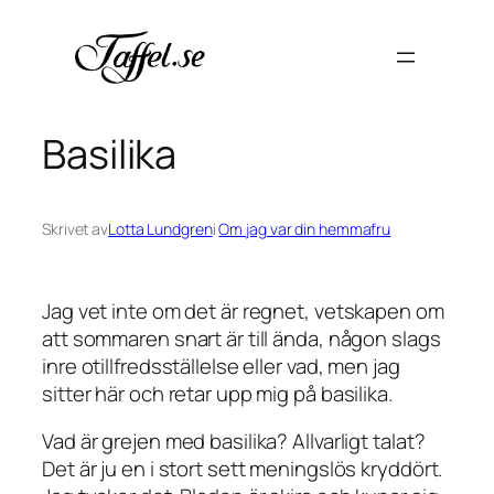
Hoppa
till
innehåll
Basilika
Skrivet av
Lotta Lundgren
i
Om jag var din hemmafru
Jag vet inte om det är regnet, vetskapen om
att sommaren snart är till ända, någon slags
inre otillfredsställelse eller vad, men jag
sitter här och retar upp mig på basilika.
Vad är grejen med basilika? Allvarligt talat?
Det är ju en i stort sett meningslös kryddört.