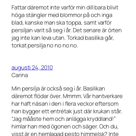
Fattar däremot inte varför min dill bara blivit
höga stängler med blommor på och inga
blad, kanske man ska toppa, samt varför
persiljan varit så seg i år. Det senare är örten
jag inte kan leva utan. Torkad basilika går,
torkat persilja no no no no.
augusti 24, 2010
Carina
Min persilja är också seg i år. Basilikan
däremot flödar över. Mmmm. Vår hantverkare
har haft näsan i den i flera veckor eftersom
han bygger ett entrétak just där krukan står.
“Jag mååste hem och anlägga kryddland!”
himlar han med ögonen och säger. Och du,
visst är en hemlagad pesto himmelsk? Inte