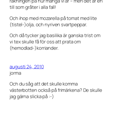
räkningen på hur många vi är – men det är en
till som gråter i alla fall!
Och ihop med mozarella på tomat med lite
(tistel-)olja, och nyriven svartpeppar.
Och då tycker jag basilika är ganska trist om
vi tex skulle få för oss att prata om
(hemodlad-)korriander.
augusti 24, 2010
jorma
Och du såg att det skulle komma
västerbotten också på frimärkena? De skulle
jag gärna slicka på :-)