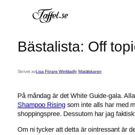
Hoppa
till
innehåll
Bästalista: Off top
Skrivet av
Lisa Förare Winbladh
i
Matälskaren
På måndag är det White Guide-gala. Alla 
Shampoo Rising
som inte alls har med ma
shoppingspree. Dessutom har jag faktiskt 
Om ni tycker att detta är ointressant är d