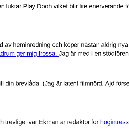
Den luktar Play Dooh vilket blir lite enerverande 
rad av heminredning och köper nästan aldrig ny
adrum ger mig frossa.
Jag är med i en stödföre
ill din brevlåda. (Jag är latent filmnörd. Ajö fö
ch trevlige Ivar Ekman är redaktör för
högintressa