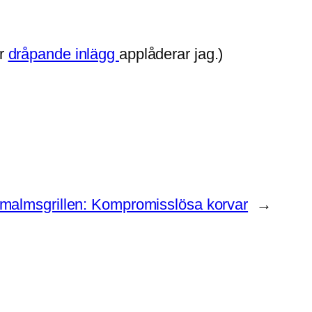
är
dråpande inlägg
applåderar jag.)
malmsgrillen: Kompromisslösa korvar
→