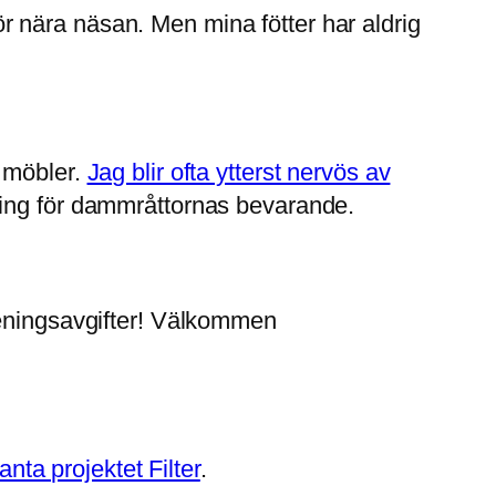
för nära näsan. Men mina fötter har aldrig
a möbler.
Jag blir ofta ytterst nervös av
ning för dammråttornas bevarande.
rseningsavgifter! Välkommen
nta projektet Filter
.