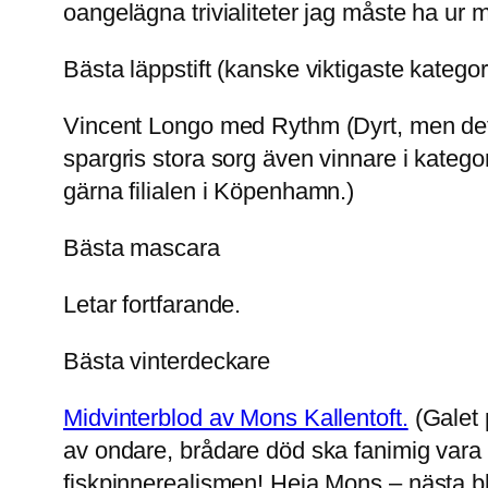
oangelägna trivialiteter jag måste ha ur 
Bästa läppstift (kanske viktigaste kategor
Vincent Longo med Rythm (Dyrt, men det va
spargris stora sorg även vinnare i kate
gärna filialen i Köpenhamn.)
Bästa mascara
Letar fortfarande.
Bästa vinterdeckare
Midvinterblod av Mons Kallentoft.
(Galet 
av ondare, brådare död ska fanimig vara p
fiskpinnerealismen! Heja Mons – nästa bli