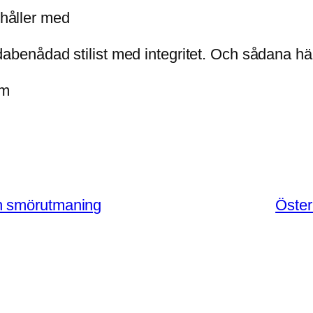
 håller med
abenådad stilist med integritet. Och sådana h
um
h smörutmaning
Öster