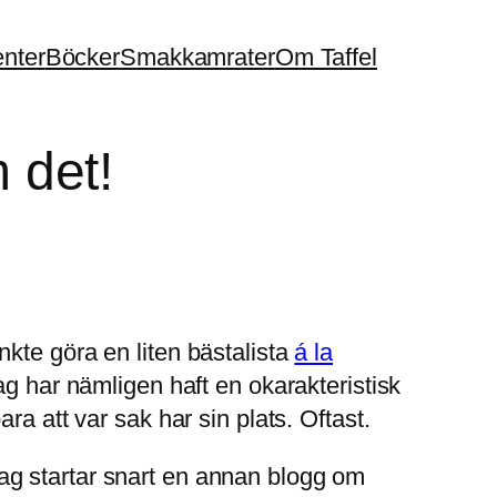
enter
Böcker
Smakkamrater
Om Taffel
m det!
kte göra en liten bästalista
á la
ag har nämligen haft en okarakteristisk
a att var sak har sin plats. Oftast.
n jag startar snart en annan blogg om