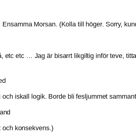
nsamma Morsan. (Kolla till höger. Sorry, kunde
å, etc etc … Jag är bisarrt likgiltig inför teve, 
med
och iskall logik. Borde bli fesljummet sammantag
land
 och konsekvens.)