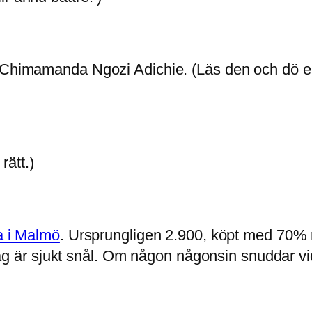
 Chimamanda Ngozi Adichie. (Läs den och dö en 
rätt.)
ta i Malmö
. Ursprungligen 2.900, köpt med 70% r
t jag är sjukt snål. Om någon någonsin snuddar vi