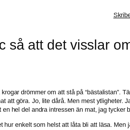
Skrib
ic så att det visslar o
krogar drömmer om att stå på “bästalistan”. Tän
t att göra. Jo, lite dårå. Men mest ytligheter. J
en hel del andra intressen än mat, jag tycker bar
et hur enkelt som helst att låta bli att läsa. Me