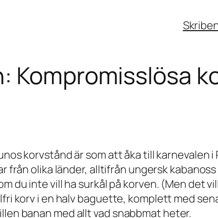
Skribe
n: Kompromisslösa ko
unos korvstånd är som att åka till karnevalen i 
r från olika länder, alltifrån ungersk kabanoss
om du inte vill ha surkål på korven. (Men det v
ri korv i en halv baguette, komplett med senap,
illen banan med allt vad snabbmat heter.