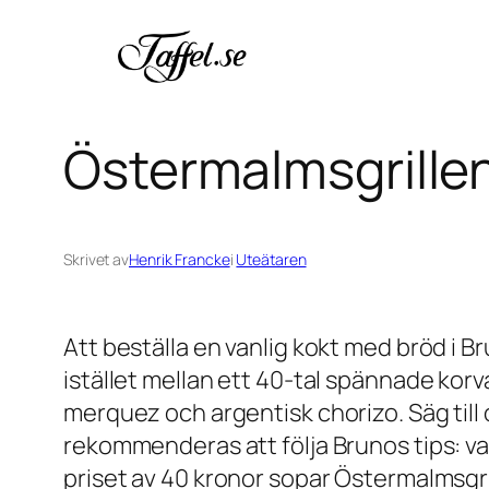
Hoppa
till
innehåll
Östermalmsgrille
Skrivet av
Henrik Francke
i
Uteätaren
Att beställa en vanlig kokt med bröd i Br
istället mellan ett 40-tal spännade korva
merquez och argentisk chorizo. Säg till 
rekommenderas att följa Brunos tips: valf
priset av 40 kronor sopar Östermalmsgr