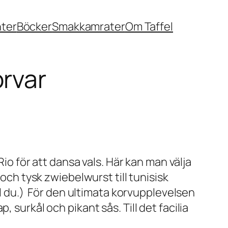
nter
Böcker
Smakkamrater
Om Taffel
rvar
Rio för att dansa vals. Här kan man välja
 och tysk zwiebelwurst till tunisisk
ill du.) För den ultimata korvupplevelsen
 surkål och pikant sås. Till det facilia