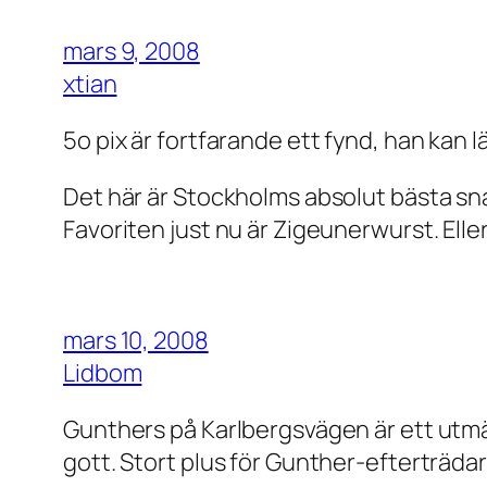
mars 9, 2008
xtian
5o pix är fortfarande ett fynd, han kan l
Det här är Stockholms absolut bästa s
Favoriten just nu är Zigeunerwurst. Eller 
mars 10, 2008
Lidbom
Gunthers på Karlbergsvägen är ett utmärk
gott. Stort plus för Gunther-efterträda