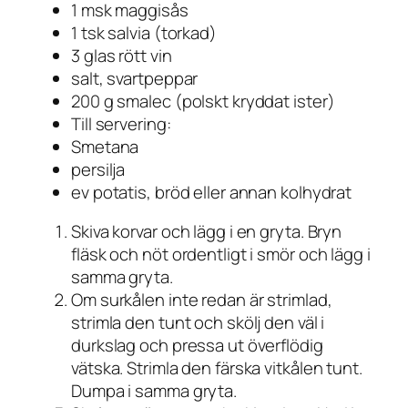
1 msk maggisås
1 tsk salvia (torkad)
3 glas rött vin
salt, svartpeppar
200 g smalec (polskt kryddat ister)
Till servering:
Smetana
persilja
ev potatis, bröd eller annan kolhydrat
Skiva korvar och lägg i en gryta. Bryn
fläsk och nöt ordentligt i smör och lägg i
samma gryta.
Om surkålen inte redan är strimlad,
strimla den tunt och skölj den väl i
durkslag och pressa ut överflödig
vätska. Strimla den färska vitkålen tunt.
Dumpa i samma gryta.