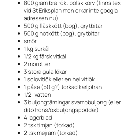
800 gram bra rökt polsk korv (finns tex
vid St Eriksplan men orkar inte googla
adressen nu)
500 g fläskkött (bog), grytbitar
500 g nötkött (bog), grytbitar
smör
1 kg surkål
1/2 kg färsk vitkål
2 morötter
3 stora gula lökar
1 solovitlök eller en hel vitlök
1 påse (50 g?) torkad karljohan
1/2 l vatten
3 buljongtärningar svampbuljong (eller
dito höns/oxbuljongspoddar)
4 lagerblad
2 tsk timjan (torkad)
2 tsk mejram (torkad)