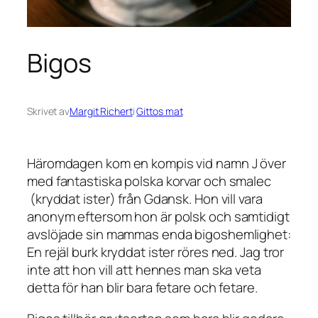
Bigos
Skrivet av
Margit Richert
i
Gittos mat
Häromdagen kom en kompis vid namn J över
med fantastiska polska korvar och smalec
(kryddat ister) från Gdansk. Hon vill vara
anonym eftersom hon är polsk och samtidigt
avslöjade sin mammas enda bigoshemlighet:
En rejäl burk kryddat ister röres ned. Jag tror
inte att hon vill att hennes man ska veta
detta för han blir bara fetare och fetare.