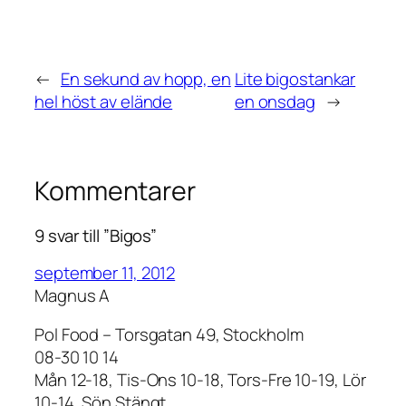
←
En sekund av hopp, en
Lite bigostankar
hel höst av elände
en onsdag
→
Kommentarer
9 svar till ”Bigos”
september 11, 2012
Magnus A
Pol Food – Torsgatan 49, Stockholm
08-30 10 14
Mån 12-18, Tis-Ons 10-18, Tors-Fre 10-19, Lör
10-14, Sön Stängt