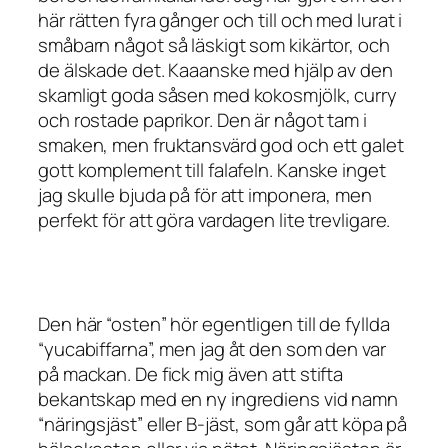
här rätten fyra gånger och till och med lurat i
småbarn något så läskigt som kikärtor, och
de älskade det. Kaaanske med hjälp av den
skamligt goda såsen med kokosmjölk, curry
och rostade paprikor. Den är något tam i
smaken, men fruktansvärd god och ett galet
gott komplement till falafeln. Kanske inget
jag skulle bjuda på för att imponera, men
perfekt för att göra vardagen lite trevligare.
Den här “osten” hör egentligen till de fyllda
“yucabiffarna”, men jag åt den som den var
på mackan. De fick mig även att stifta
bekantskap med en ny ingrediens vid namn
“näringsjäst” eller B-jäst, som går att köpa på