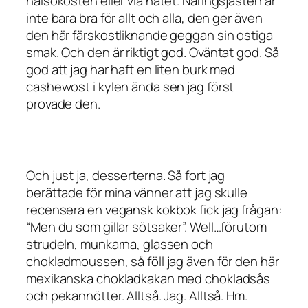
hälsokosten eller via nätet. Näringsjästen är
inte bara bra för allt och alla, den ger även
den här färskostliknande geggan sin ostiga
smak. Och den är riktigt god. Oväntat god. Så
god att jag har haft en liten burk med
cashewost i kylen ända sen jag först
provade den.
Och just ja, desserterna. Så fort jag
berättade för mina vänner att jag skulle
recensera en vegansk kokbok fick jag frågan:
“Men du som gillar sötsaker”. Well…förutom
strudeln, munkarna, glassen och
chokladmoussen, så föll jag även för den här
mexikanska chokladkakan med chokladsås
och pekannötter. Alltså. Jag. Alltså. Hm.