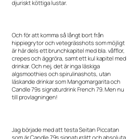
djuriskt köttiga lustar.
Och för att komma så långt bort från
hippiegrytor och vetegrässhots som möjligt
är här dels ett brunchkapitel med bla. våfflor,
crepes och äggröra, samt ett kul kapitel med
drinkar. Och nej, det är inga läskiga
algsmoothies och spirulinashots, utan
läskande drinkar som
Mangomargarita
och
Candle 79s signaturdrink
French 79
. Men nu
till provlagningen!
Jag började med att testa
Seitan Piccatan
som är Candle 79s signaturrätt och absoluta