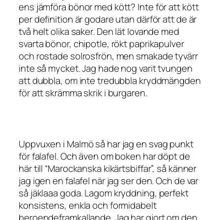
ens jämföra bönor med kött? Inte för att kött
per definition är godare utan därför att de är
två helt olika saker. Den lät lovande med
svarta bönor, chipotle, rökt paprikapulver
och rostade solrosfrön, men smakade tyvärr
inte så mycket. Jag hade nog varit tvungen
att dubbla, om inte tredubbla kryddmängden
för att skrämma skrik i burgaren.
Uppvuxen i Malmö så har jag en svag punkt
för falafel. Och även om boken har döpt de
här till “Marockanska kikärtsbiffar”, så känner
jag igen en falafel när jag ser den. Och de var
så jäklaaa goda. Lagom kryddning, perfekt
konsistens, enkla och formidabelt
beroendeframkallande. Jag har gjort om den