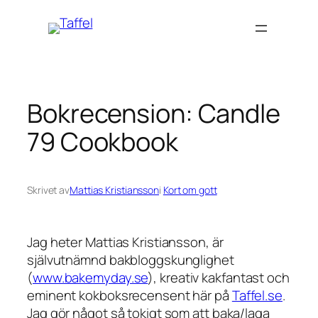
Hoppa
till
innehåll
Bokrecension: Candle
79 Cookbook
Skrivet av
Mattias Kristiansson
i
Kort om gott
Jag heter Mattias Kristiansson, är
självutnämnd bakbloggskunglighet
(
www.bakemyday.se
), kreativ kakfantast och
eminent kokboksrecensent här på
Taffel.se
.
Jag gör något så tokigt som att baka/laga