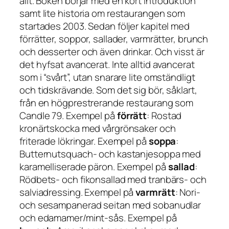
allt. Boken börjar med en kort introduktion
samt lite historia om restaurangen som
startades 2003. Sedan följer kapitel med
förrätter, soppor, sallader, varmrätter, brunch
och desserter och även drinkar. Och visst är
det hyfsat avancerat. Inte alltid avancerat
som i “svårt”, utan snarare lite omständligt
och tidskrävande. Som det sig bör, såklart,
från en högprestrerande restaurang som
Candle 79. Exempel på
förrätt
: Rostad
kronärtskocka med vårgrönsaker och
friterade lökringar. Exempel på
soppa
:
Butternutsquach- och kastanjesoppa med
karamelliserade päron. Exempel på
sallad
:
Rödbets- och fikonsallad med tranbärs- och
salviadressing. Exempel på
varmrätt
: Nori-
och sesampanerad seitan med sobanudlar
och edamamer/mint-sås. Exempel på