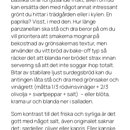
kan ersätta den med något annat intressant
grönt du hittar i trädgården eller i kylen. En
paprika? Visst, i med den. Hur länge
panzanellan ska stå och dra beror på om du
vill prioritera att smakerna mognar på
bekostnad av grönsakernas textur, men
använder du vitt bröd av bake-off typ så
räcker det att blanda ner brödet strax innan
servering så att det inte soggar ihop totalt.
Bitar av stabilare ljust surdegsbröd kan du
antingen låta stå och dra med grönsaker och
vinägrett (måtta 1/3 rödvinsvinäger + 2/3
olivolja + svartpeppar + salt) – eller blöta,
krama ur och blanda ner i salladen.
Som kontrast till det friska och syrliga är det
gott med något salt, även originalet saknar
det: sardeller, oliver eller kapris. Eller kanske