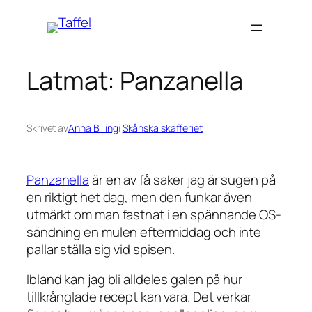
Hoppa
till
innehåll
Latmat: Panzanella
Skrivet av
Anna Billing
i
Skånska skafferiet
Panzanella
är en av få saker jag är sugen på
en riktigt het dag, men den funkar även
utmärkt om man fastnat i en spännande OS-
sändning en mulen eftermiddag och inte
pallar ställa sig vid spisen.
Ibland kan jag bli alldeles galen på hur
tillkrånglade recept kan vara. Det verkar