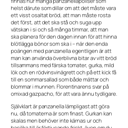
finnas hur många panzanellapoliser som
helst därute som dillar om att det måste vara
ett visst osaltat bröd, att man måste rosta
det först, att det ska stå och suga upp
vätskan i si och så många timmar, att man
ska planera för den dagen innan för att hinna
blötlägga bönor som ska i – när den enda
poängen med panzanella egentligen är att
man kan använda överblivna bitar av vitt bröd
tillsammans med färska tomater, gurka, mild
lök och en rödvinsvinägrett och på ett kick få
till en sommarsallad som både mättar och
blommar i munnen. Florentinarens svar på
omixad gazpacho, för att vara ännu tydligare.
Självklart är panzanella lämpligast att göra
nu, då tomaterna är som finast. Gurkan kan
skalas men behöver inte kärnas ur och
basilika till är förtjusande friskt, även om du