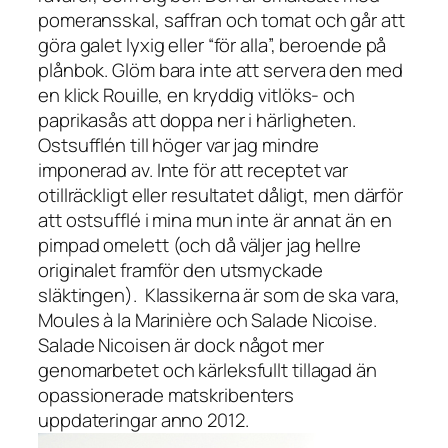
pomeransskal, saffran och tomat och går att
göra galet lyxig eller “för alla”, beroende på
plånbok. Glöm bara inte att servera den med
en klick
Rouille
, en kryddig vitlöks- och
paprikasås att doppa ner i härligheten.
Ostsufflén till höger var jag mindre
imponerad av. Inte för att receptet var
otillräckligt eller resultatet dåligt, men därför
att ostsufflé i mina mun inte är annat än en
pimpad omelett (och då väljer jag hellre
originalet framför den utsmyckade
släktingen).
Klassikerna är som de ska vara,
Moules à la Marinière
och
Salade Nicoise
.
Salade Nicoisen
är dock något mer
genomarbetet och kärleksfullt tillagad än
opassionerade matskribenters
uppdateringar anno 2012.