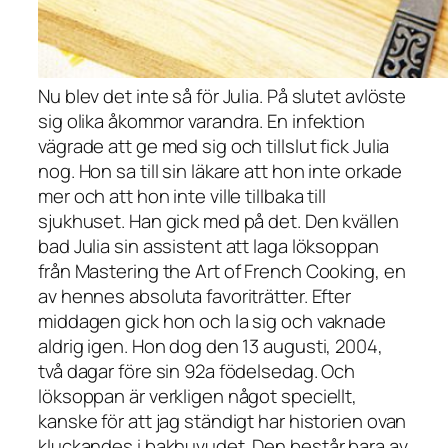
Nu blev det inte så för Julia. På slutet avlöste
sig olika åkommor varandra. En infektion
vägrade att ge med sig och tillslut fick Julia
nog. Hon sa till sin läkare att hon inte orkade
mer och att hon inte ville tillbaka till
sjukhuset. Han gick med på det. Den kvällen
bad Julia sin assistent att laga löksoppan
från
Mastering the Art of French Cooking
, en
av hennes absoluta favoriträtter. Efter
middagen gick hon och la sig och vaknade
aldrig igen. Hon dog den 13 augusti, 2004,
två dagar före sin 92a födelsedag. Och
löksoppan är verkligen något speciellt,
kanske för att jag ständigt har historien ovan
kluckandes i bakhuvudet. Den består bara av