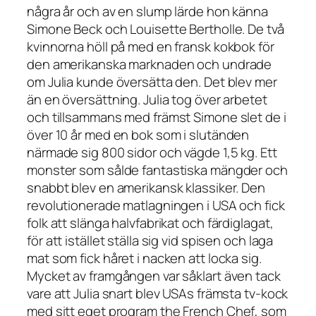
några år och av en slump lärde hon känna
Simone Beck och Louisette Bertholle. De två
kvinnorna höll på med en fransk kokbok för
den amerikanska marknaden och undrade
om Julia kunde översätta den. Det blev mer
än en översättning. Julia tog över arbetet
och tillsammans med främst Simone slet de i
över 10 år med en bok som i slutänden
närmade sig 800 sidor och vägde 1,5 kg. Ett
monster som sålde fantastiska mängder och
snabbt blev en amerikansk klassiker. Den
revolutionerade matlagningen i USA och fick
folk att slänga halvfabrikat och färdiglagat,
för att istället ställa sig vid spisen och laga
mat som fick håret i nacken att locka sig.
Mycket av framgången var såklart även tack
vare att Julia snart blev USAs främsta tv-kock
med sitt eget program
the French Chef
, som