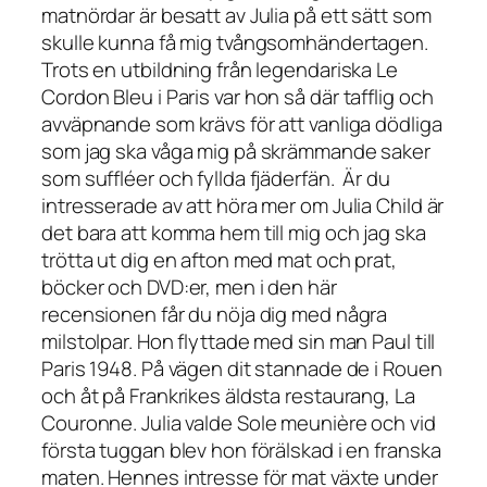
matnördar är besatt av Julia på ett sätt som
skulle kunna få mig tvångsomhändertagen.
Trots en utbildning från legendariska
Le
Cordon Bleu
i Paris var hon så där tafflig och
avväpnande som krävs för att vanliga dödliga
som jag ska våga mig på skrämmande saker
som suffléer och fyllda fjäderfän.
Är du
intresserade av att höra mer om Julia Child är
det bara att komma hem till mig och jag ska
trötta ut dig en afton med mat och prat,
böcker och DVD:er, men i den här
recensionen får du nöja dig med några
milstolpar. Hon flyttade med sin man Paul till
Paris 1948. På vägen dit stannade de i Rouen
och åt på Frankrikes äldsta restaurang,
La
Couronne
. Julia valde
Sole meunière
och vid
första tuggan blev hon förälskad i en franska
maten. Hennes intresse för mat växte under