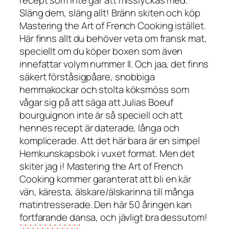
Släng dem, släng allt! Bränn skiten och köp
Mastering the Art of French Cooking
istället.
Här finns allt du behöver veta om fransk mat,
speciellt om du köper boxen som även
innefattar volym nummer II. Och jaa, det finns
säkert förståsigpåare, snobbiga
hemmakockar och stolta köksmöss som
vågar sig på att säga att Julias
Boeuf
bourguignon
inte är så speciell och att
hennes recept är daterade, långa och
komplicerade. Att det här bara är en simpel
Hemkunskapsbok i vuxet format. Men det
skiter jag i!
Mastering the Art of French
Cooking
kommer garanterat att bli en kär
vän, käresta, älskare/älskarinna till många
matintresserade. Den här 50 åringen kan
fortfarande dansa, och jävligt bra dessutom!