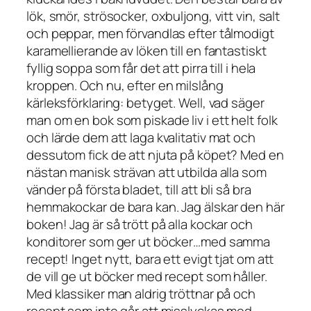
lök, smör, strösocker, oxbuljong, vitt vin, salt
och peppar, men förvandlas efter tålmodigt
karamellierande av löken till en fantastiskt
fyllig soppa som får det att pirra till i hela
kroppen.
Och nu, efter en milslång
kärleksförklaring: betyget. Well, vad säger
man om en bok som piskade liv i ett helt folk
och lärde dem att laga kvalitativ mat och
dessutom fick de att njuta på köpet? Med en
nästan manisk strävan att utbilda alla som
vänder på första bladet, till att bli så bra
hemmakockar de bara kan. Jag älskar den här
boken! Jag är så trött på alla kockar och
konditorer som ger ut böcker…med samma
recept! Inget nytt, bara ett evigt tjat om att
de vill ge ut böcker med recept som håller.
Med klassiker man aldrig tröttnar på och
recept som inte går att misslyckas med.