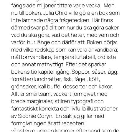
fängslade miljoner tittare varje vecka.
Men
nu till boken. Julia Child ville göra en bok som
inte lämnade några frågetecken. Här finns
därmed svar på allt om hur du ska göra saker,
vad du ska göra, vad det heter, med vem och
varför, hur länge och därför att. Boken börjar
med vilka redskap som kan vara användbara,
måttomvandlare, temperaturtabell, ordlista
och annat matnyttigt. Efter det sparkar
bokens tio kapitel igång. Soppor, såser, ägg,
förrätter/lunchrätter, fisk, fågel, kött,
grönsaker, kall buffé, desserter och kakor.
Allt är smärtsamt vackert formgivet med
breda marginaler, stilren typografi och
fantastiskt korrekta och livfulla illustrationer
av
Sidonie Coryn.
En sak jag gillar med
formgivningen är att recepten i
vänsterkolumnen kommer efterhand som de