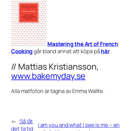
Mastering the Art of French
Cooking
går bland annat att köpa på
här
.
// Mattias Kristiansson,
www.bakemyday.se
Alla matfoton är tagna av Emma Wallte.
←
Så låt
I am you and what I see is me – en
det ta tid