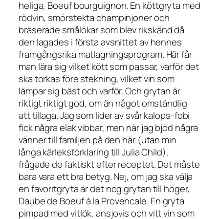
heliga,
Boeuf bourguignon
. En köttgryta med
rödvin, smörstekta champinjoner och
bräserade smålökar som
blev rikskänd då
den lagades i första avsnittet av hennes
framgångsrika matlagningsprogram. Här får
man lära sig vilket kött som passar, varför det
ska torkas före stekning, vilket vin som
lämpar sig bäst och varför. Och grytan är
riktigt riktigt god, om än något omständlig
att tillaga. Jag som lider av svår kalops-fobi
fick några elak vibbar, men när jag bjöd några
vänner till familjen på den här (utan min
långa kärleksförklaring till Julia Child),
frågade de faktiskt efter receptet. Det måste
bara vara ett bra betyg. Nej, om jag ska välja
en favoritgryta är det nog grytan till höger,
Daube de Boeuf à la Provencale
. En gryta
pimpad med vitlök, ansjovis och vitt vin som