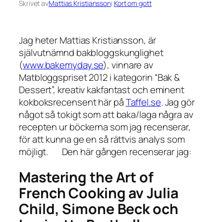
Skrivet av
Mattias Kristiansson
i
Kort om gott
Jag heter Mattias Kristiansson, är
självutnämnd bakbloggskunglighet
(
www.bakemyday.se
), vinnare av
Matbloggspriset 2012
i kategorin “Bak &
Dessert”, kreativ kakfantast och eminent
kokboksrecensent här på
Taffel.se
. Jag gör
något så tokigt som att baka/laga några av
recepten ur böckerna som jag recenserar,
för att kunna ge en så rättvis analys som
möjligt.
.
.
.
Den här gången recenserar jag:
Mastering the Art of
French Cooking av Julia
Child, Simone Beck och