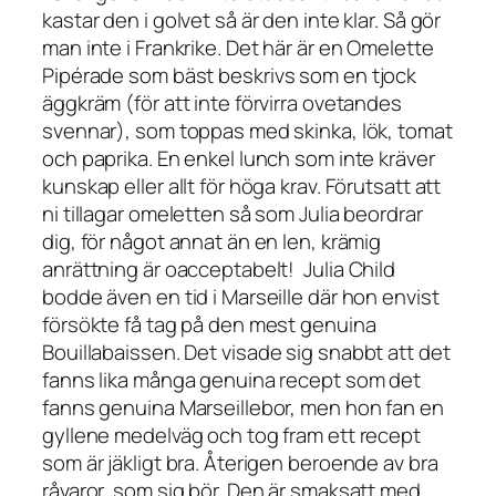
kastar den i golvet så är den inte klar. Så gör
man inte i Frankrike. Det här är en
Omelette
Pipérade
som bäst beskrivs som en tjock
äggkräm (för att inte förvirra ovetandes
svennar), som toppas med skinka, lök, tomat
och paprika. En enkel lunch som inte kräver
kunskap eller allt för höga krav. Förutsatt att
ni tillagar omeletten så som Julia beordrar
dig, för något annat än en len, krämig
anrättning är oacceptabelt!
Julia Child
bodde även en tid i Marseille där hon envist
försökte få tag på den mest genuina
Bouillabaissen
. Det visade sig snabbt att det
fanns lika många genuina recept som det
fanns genuina Marseillebor, men hon fan en
gyllene medelväg och tog fram ett recept
som är jäkligt bra. Återigen beroende av bra
råvaror, som sig bör. Den är smaksatt med