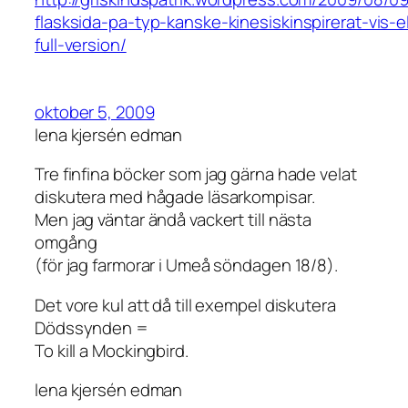
flasksida-pa-typ-kanske-kinesiskinspirerat-vis-el
full-version/
oktober 5, 2009
lena kjersén edman
Tre finfina böcker som jag gärna hade velat
diskutera med hågade läsarkompisar.
Men jag väntar ändå vackert till nästa
omgång
(för jag farmorar i Umeå söndagen 18/8).
Det vore kul att då till exempel diskutera
Dödssynden =
To kill a Mockingbird.
lena kjersén edman