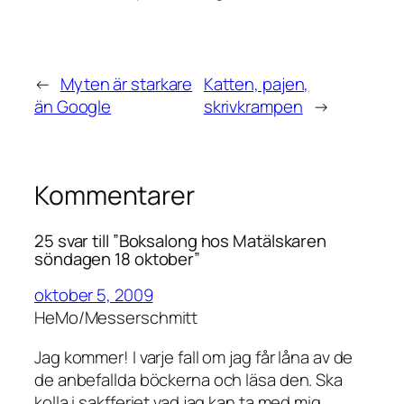
←
Myten är starkare
Katten, pajen,
än Google
skrivkrampen
→
Kommentarer
25 svar till ”Boksalong hos Matälskaren
söndagen 18 oktober”
oktober 5, 2009
HeMo/Messerschmitt
Jag kommer! I varje fall om jag får låna av de
de anbefallda böckerna och läsa den. Ska
kolla i sakfferiet vad jag kan ta med mig.