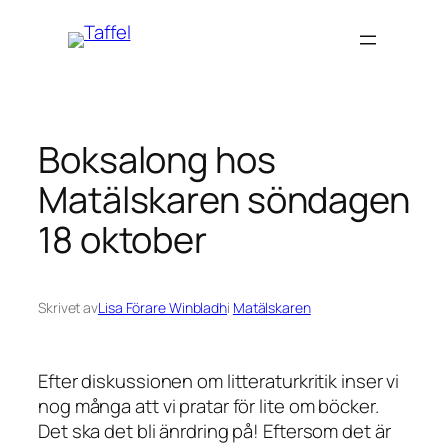
Hoppa
till
innehåll
Boksalong hos
Matälskaren söndagen
18 oktober
Skrivet av
Lisa Förare Winbladh
i
Matälskaren
Efter diskussionen om litteraturkritik inser vi
nog många att vi pratar för lite om böcker.
Det ska det bli änrdring på! Eftersom det är