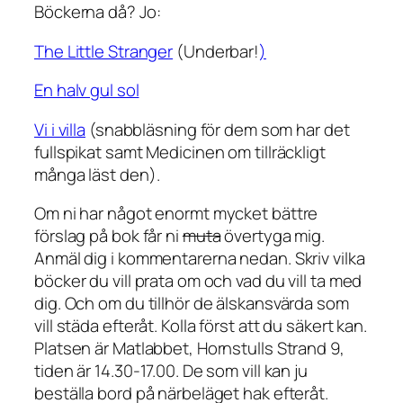
Böckerna då? Jo:
The Little Stranger
(Underbar!
)
En halv gul sol
Vi i villa
(snabbläsning för dem som har det
fullspikat samt Medicinen om tillräckligt
många läst den).
Om ni har något enormt mycket bättre
förslag på bok får ni
muta
övertyga mig.
Anmäl dig i kommentarerna nedan. Skriv vilka
böcker du vill prata om och vad du vill ta med
dig. Och om du tillhör de älskansvärda som
vill städa efteråt. Kolla först att du säkert kan.
Platsen är Matlabbet, Hornstulls Strand 9,
tiden är 14.30-17.00. De som vill kan ju
beställa bord på närbeläget hak efteråt.