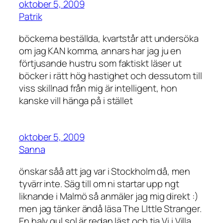
oktober 5, 2009
Patrik
böckerna beställda, kvartstår att undersöka
om jag KAN komma, annars har jag ju en
förtjusande hustru som faktiskt läser ut
böcker i rätt hög hastighet och dessutom till
viss skillnad från mig är intelligent, hon
kanske vill hänga på i stället
oktober 5, 2009
Sanna
önskar såå att jag var i Stockholm då, men
tyvärr inte. Säg till om ni startar upp ngt
liknande i Malmö så anmäler jag mig direkt :)
men jag tänker ändå läsa The LIttle Stranger.
En halv gul sol är redan läst och tja Vi i Villa