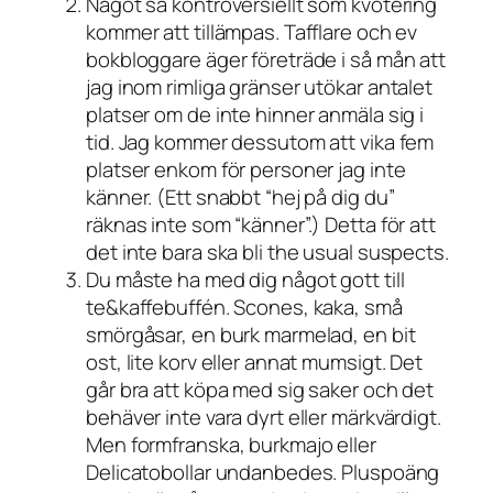
Något så kontroversiellt som kvotering
kommer att tillämpas. Tafflare och ev
bokbloggare äger företräde i så mån att
jag inom rimliga gränser utökar antalet
platser om de inte hinner anmäla sig i
tid. Jag kommer dessutom att vika fem
platser enkom för personer jag inte
känner. (Ett snabbt “hej på dig du”
räknas inte som “känner”.) Detta för att
det inte bara ska bli the usual suspects.
Du måste ha med dig något gott till
te&kaffebuffén. Scones, kaka, små
smörgåsar, en burk marmelad, en bit
ost, lite korv eller annat mumsigt. Det
går bra att köpa med sig saker och det
behäver inte vara dyrt eller märkvärdigt.
Men formfranska, burkmajo eller
Delicatobollar undanbedes. Pluspoäng