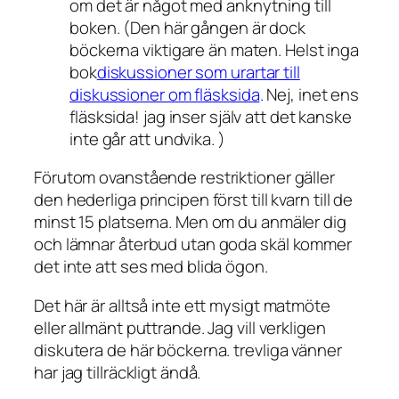
om det är något med anknytning till
boken. (Den här gången är dock
böckerna viktigare än maten. Helst inga
bok
diskussioner som urartar till
diskussioner om fläsksida
. Nej, inet ens
fläsksida! jag inser själv att det kanske
inte går att undvika. )
Förutom ovanstående restriktioner gäller
den hederliga principen först till kvarn till de
minst 15 platserna. Men om du anmäler dig
och lämnar återbud utan goda skäl kommer
det inte att ses med blida ögon.
Det här är alltså inte ett mysigt matmöte
eller allmänt puttrande. Jag vill verkligen
diskutera de här böckerna. trevliga vänner
har jag tillräckligt ändå.