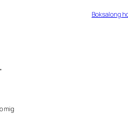
Boksalong h
”
ro mig