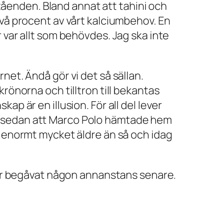
tåenden. Bland annat att tahini och
 två procent av vårt kalciumbehov. En
var allt som behövdes. Jag ska inte
rnet. Ändå gör vi det så sällan.
skrönorna och tilltron till bekantas
kap är en illusion. För all del lever
r sedan att Marco Polo hämtade hem
tan enormt mycket äldre än så och idag
mer begåvat någon annanstans senare.