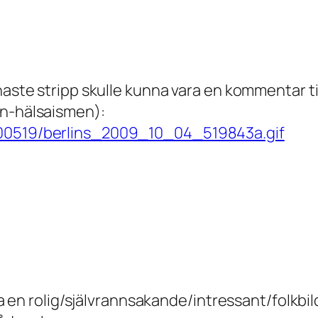
enaste stripp skulle kunna vara en kommentar t
in-hälsaismen):
/00519/berlins_2009_10_04_519843a.gif
va en rolig/självrannsakande/intressant/folkbilda