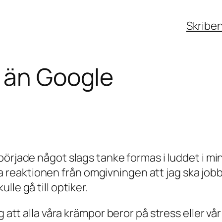
Skribe
 än Google
började något slags tanke formas i luddet i min
eaktionen från omgivningen att jag ska jobba
le gå till optiker.
 att alla våra krämpor beror på stress eller vår 