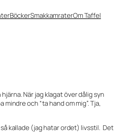
nter
Böcker
Smakkamrater
Om Taffel
 hjärna. När jag klagat över dålig syn
 mindre och “ta hand om mig”. Tja,
så kallade (jag hatar ordet) livsstil. Det