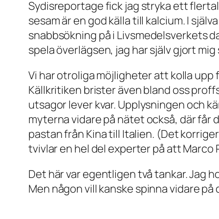
Sydisreportage fick jag stryka ett fler
sesam är en god källa till kalcium. I sjä
snabbsökning på i Livsmedelsverkets da
spela överlägsen, jag har själv gjort mig s
Vi har otroliga möjligheter att kolla upp 
Källkritiken brister även bland oss proffs
utsagor lever kvar. Upplysningen och känsl
myterna vidare på nätet också, där får de
pastan från Kina till Italien. (Det korri
tvivlar en hel del experter på att Marco
Det här var egentligen två tankar. Jag
Men någon vill kanske spinna vidare på 