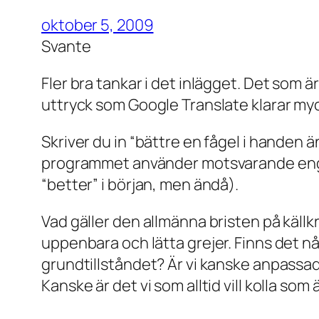
oktober 5, 2009
Svante
Fler bra tankar i det inlägget. Det som ä
uttryck som Google Translate klarar my
Skriver du in “bättre en fågel i handen än
programmet använder motsvarande engels
“better” i början, men ändå).
Vad gäller den allmänna bristen på källkri
uppenbara och lätta grejer. Finns det någ
grundtillståndet? Är vi kanske anpassade f
Kanske är det vi som alltid vill kolla som