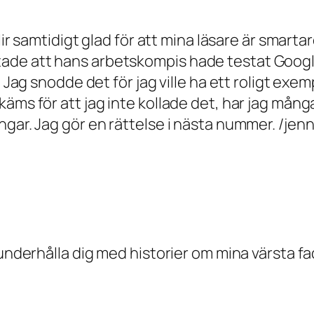
blir samtidigt glad för att mina läsare är smar
ade att hans arbetskompis hade testat Google
. Jag snodde det för jag ville ha ett roligt exe
äms för att jag inte kollade det, har jag mång
ngar. Jag gör en rättelse i nästa nummer. /jen
underhålla dig med historier om mina värsta fad