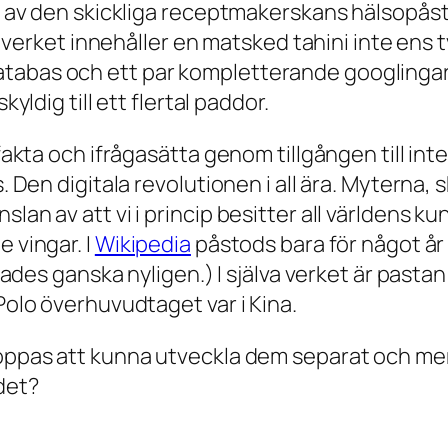
tal av den skickliga receptmakerskans hälsopås
lva verket innehåller en matsked tahini inte ens
tabas och ett par kompletterande googlingar 
kyldig till ett flertal paddor.
fakta och ifrågasätta genom tillgången till inte
. Den digitala revolutionen i all ära. Myterna, 
an av att vi i princip besitter all världens kuns
 vingar. I
Wikipedia
påstods bara för något å
gerades ganska nyligen.) I själva verket är pas
 Polo överhuvudtaget var i Kina.
 hoppas att kunna utveckla dem separat och 
det?