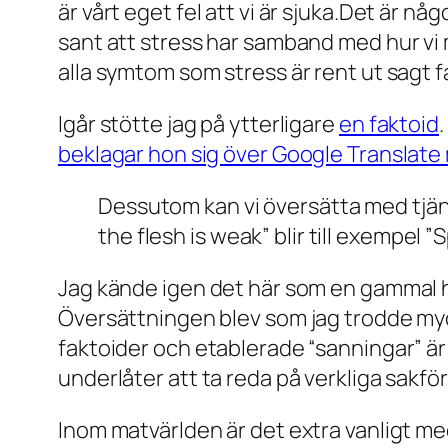
är vårt eget fel att vi är sjuka.Det är n
sant att stress har samband med hur vi m
alla symtom som stress är rent ut sagt fa
Igår stötte jag på ytterligare
en faktoid
.
beklagar hon sig över Google Translat
Dessutom kan vi översätta med tjänste
the flesh is weak” blir till exempel ”
Jag kände igen det här som en gammal his
Översättningen blev som jag trodde mycke
faktoider och etablerade “sanningar” är 
underlåter att ta reda på verkliga sakfö
Inom matvärlden är det extra vanligt me