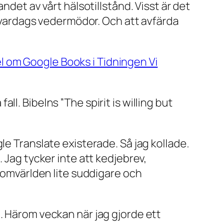
ndet av vårt hälsotillstånd. Visst är det
år vardags vedermödor. Och att avfärda
kel om Google Books i Tidningen Vi
ll. Bibelns ”The spirit is willing but
le Translate existerade. Så jag kollade.
 Jag tycker inte att kedjebrev,
r omvärlden lite suddigare och
. Härom veckan när jag gjorde ett