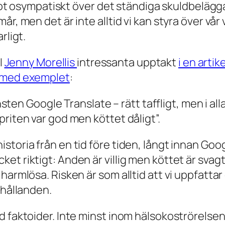
ågot osympatiskt över det ständiga skuldbelägga
år, men det är inte alltid vi kan styra över v
rligt.
 I
Jenny Morellis
intressanta upptakt
i en arti
e med exemplet
:
n Google Translate – rätt taffligt, men i alla fa
Spriten var god men köttet dåligt”.
toria från en tid före tiden, långt innan Goog
t riktigt: Anden är villig men köttet är svagt.
harmlösa. Risken är som alltid att vi uppfatta
rhållanden.
d faktoider. Inte minst inom hälsokoströrelsen