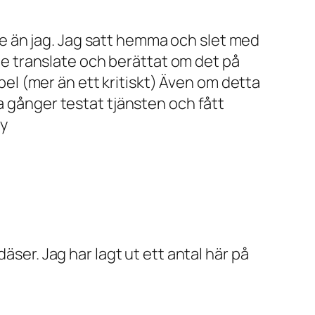
tare än jag. Jag satt hemma och slet med
 translate och berättat om det på
mpel (mer än ett kritiskt) Även om detta
a gånger testat tjänsten och fått
ny
äser. Jag har lagt ut ett antal här på