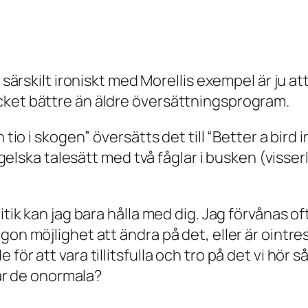
r särskilt ironiskt med Morellis exempel är ju 
cket bättre än äldre översättningsprogram.
 tio i skogen” översätts det till “Better a bird 
ka talesätt med två fåglar i busken (visser
tik kan jag bara hålla med dig. Jag förvånas oft
on möjlighet att ändra på det, eller är ointres
ör att vara tillitsfulla och tro på det vi hör så
 är de onormala?