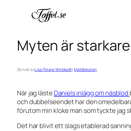
Hoppa
till
innehåll
Myten är starkare
Skrivet av
Lisa Förare Winbladh
i
Matälskaren
När jag läste
Daniels inlägg om näsblod
och dubbelseendet har den omedelbara r
förutom min kloke man som tyckte jag skul
Det har blivit ett slags etablerad sanning