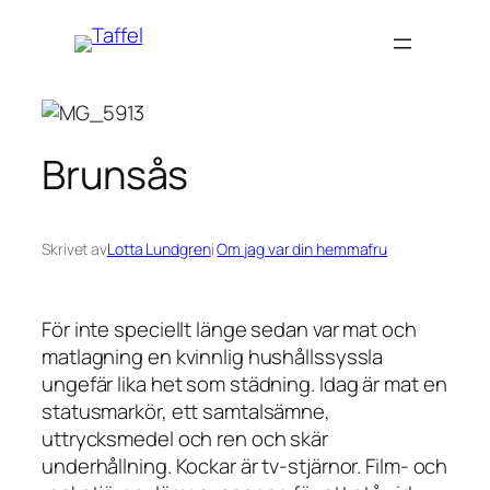
Hoppa
till
innehåll
Brunsås
Skrivet av
Lotta Lundgren
i
Om jag var din hemmafru
För inte speciellt länge sedan var mat och
matlagning en kvinnlig hushållssyssla
ungefär lika het som städning. Idag är mat en
statusmarkör, ett samtalsämne,
uttrycksmedel och ren och skär
underhållning. Kockar är tv-stjärnor. Film- och