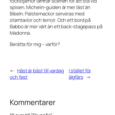
rockstjärnor lämnar scenen för att stå vid
spisen. Michelin-guiden är mer läst än
Bibeln. Palsternackor serveras med
stamtavlor och
terroir
. Och ett bord på
Babbo är mer värt än ett back-stagepass på
Madonna.
Berätta för mig – varför?
←
Häst är bäst till vardag
I stället för
och fest
älgfärs
→
Kommentarer