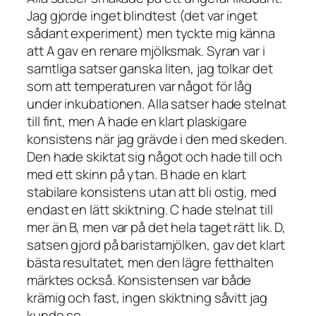
Jag gjorde inget blindtest (det var inget
sådant experiment) men tyckte mig känna
att A gav en renare mjölksmak. Syran var i
samtliga satser ganska liten, jag tolkar det
som att temperaturen var något för låg
under inkubationen. Alla satser hade stelnat
till fint, men A hade en klart plaskigare
konsistens när jag grävde i den med skeden.
Den hade skiktat sig något och hade till och
med ett skinn på ytan. B hade en klart
stabilare konsistens utan att bli ostig, med
endast en lätt skiktning. C hade stelnat till
mer än B, men var på det hela taget rätt lik. D,
satsen gjord på baristamjölken, gav det klart
bästa resultatet, men den lägre fetthalten
märktes också. Konsistensen var både
krämig och fast, ingen skiktning såvitt jag
kunde se.