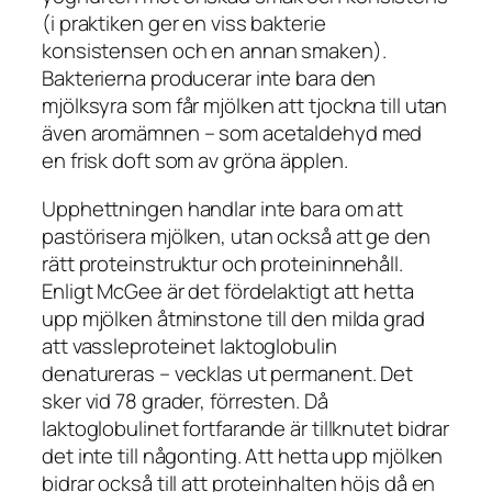
(i praktiken ger en viss bakterie
konsistensen och en annan smaken).
Bakterierna producerar inte bara den
mjölksyra som får mjölken att tjockna till utan
även aromämnen – som acetaldehyd med
en frisk doft som av gröna äpplen.
Upphettningen handlar inte bara om att
pastörisera mjölken, utan också att ge den
rätt proteinstruktur och proteininnehåll.
Enligt McGee är det fördelaktigt att hetta
upp mjölken åtminstone till den milda grad
att vassleproteinet laktoglobulin
denatureras – vecklas ut permanent. Det
sker vid 78 grader, förresten. Då
laktoglobulinet fortfarande är tillknutet bidrar
det inte till någonting. Att hetta upp mjölken
bidrar också till att proteinhalten höjs då en