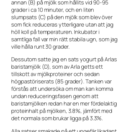
annan (B) på mjölk som hållits vid 90-95
grader i ca 10 minuter, och en liten
slumpsats (C) på den mjölk som blev över
som fick reduceras ytterligare utan att jag
höll koll på temperaturen. Inkubator i
samtliga fall var min rätt stabila ugn, som jag
ville hålla runt 30 grader.
Dessutom satte jag en sats yogurt på Arlas
baristamjölk (D), som av Arla getts ett
tillskott av mjölkproteiner och sedan
högpastöriserats (85 grader). Tanken var
förstås att undersöka om man kan komma
undan reduceringsfasen genom att
baristamjölken redan har en mer fördelaktig
proteinhalt på mjölken, 3.8%, jämfört med
det normala som brukar ligga på 3.3%.
Alla satser smakade på ett ungefär likadant.