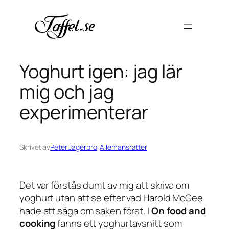
Hoppa
till
innehåll
Yoghurt igen: jag lär
mig och jag
experimenterar
Skrivet av
Peter Jägerbro
i
Allemansrätter
Det var förstås dumt av mig att skriva om
yoghurt utan att se efter vad
Harold McGee
hade att säga om saken först. I
On food and
cooking
fanns ett yoghurtavsnitt som