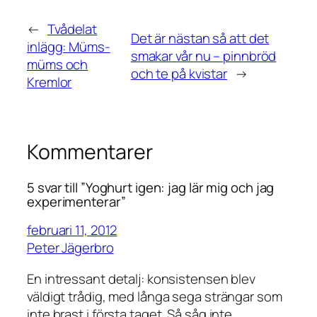
←
Tvådelat
Det är nästan så att det
inlägg: Müms-
smakar vår nu – pinnbröd
müms och
och te på kvistar
→
Kremlor
Kommentarer
5 svar till ”Yoghurt igen: jag lär mig och jag
experimenterar”
februari 11, 2012
Peter Jägerbro
En intressant detalj: konsistensen blev
väldigt trådig, med långa sega strängar som
inte brast i första taget. Så såg inte