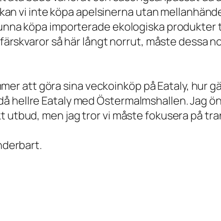
e kan vi inte köpa apelsinerna utan mellanhände
kunna köpa importerade ekologiska produkter t
a färskvaror så här långt norrut, måste dessa n
 att göra sina veckoinköp på Eataly, hur gär
å hellre Eataly med Östermalmshallen. Jag öns
t utbud, men jag tror vi måste fokusera på tra
nderbart.