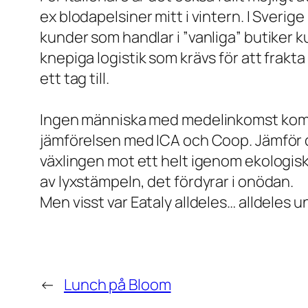
ex blodapelsiner mitt i vintern. I Sverig
kunder som handlar i ”vanliga” butiker 
knepiga logistik som krävs för att frakt
ett tag till.
Ingen människa med medelinkomst kommer
jämförelsen med ICA och Coop. Jämför d
växlingen mot ett helt igenom ekologisk
av lyxstämpeln, det fördyrar i onödan.
Men visst var Eataly alldeles… alldeles u
←
Lunch på Bloom