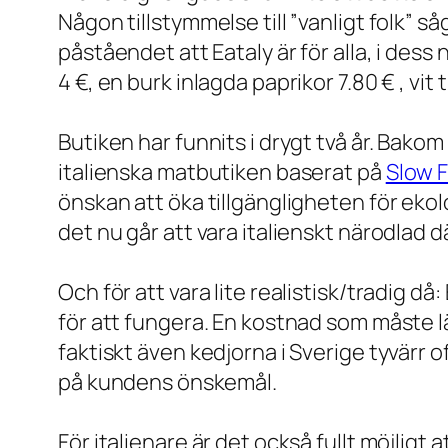
Någon tillstymmelse till ”vanligt folk” så
påståendet att Eataly är för alla, i des
4 €, en burk inlagda paprikor 7.80 € , vit 
Butiken har funnits i drygt två år. Bako
italienska matbutiken baserat på
Slow F
önskan att öka tillgängligheten för ekolo
det nu går att vara italienskt närodlad dä
Och för att vara lite realistisk/tradig 
för att fungera. En kostnad som måste 
faktiskt även kedjorna i Sverige tyvärr 
på kundens önskemål.
För italienare är det också fullt möjligt