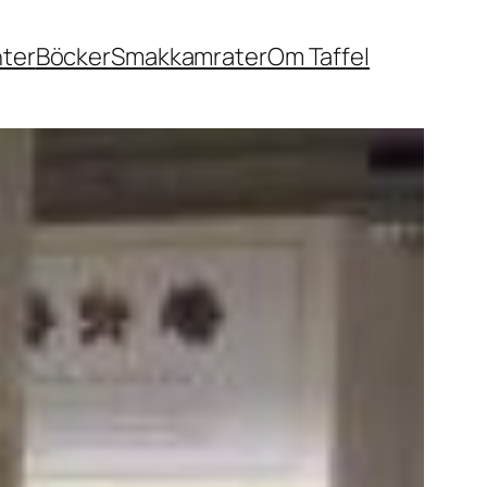
nter
Böcker
Smakkamrater
Om Taffel