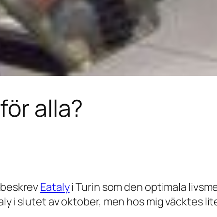
ör alla?
 beskrev
Eataly
i Turin som den optimala livsm
ly i slutet av oktober, men hos mig väcktes li