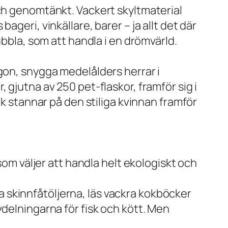
och genomtänkt. Vackert skyltmaterial
geri, vinkällare, barer – ja allt det där
ubbla, som att handla i en drömvärld.
gon, snygga medelålders herrar i
 gjutna av 250 pet-flaskor, framför sig i
ck stannar på den stiliga kvinnan framför
som väljer att handla helt ekologiskt och
upa skinnfåtöljerna, läs vackra kokböcker
vdelningarna för fisk och kött. Men