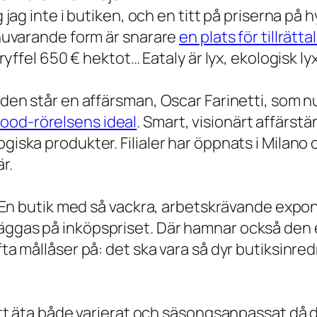
g jag inte i butiken, och en titt på priserna på 
s nuvarande form är snarare
en plats för tillrätt
tryffel 650 € hektot… Eataly är lyx, ekologisk lyx
m den står en affärsman, Oscar Farinetti, som 
ood-rörelsens ideal
. Smart, visionärt affärst
giska produkter. Filialer har öppnats i Milano o
r.
då: En butik med så vackra, arbetskrävande exp
läggas på inköpspriset. Där hamnar också den
ofta mållåser på: det ska vara så dyr butiksinr
 att äta både varierat och säsongsanpassat då de