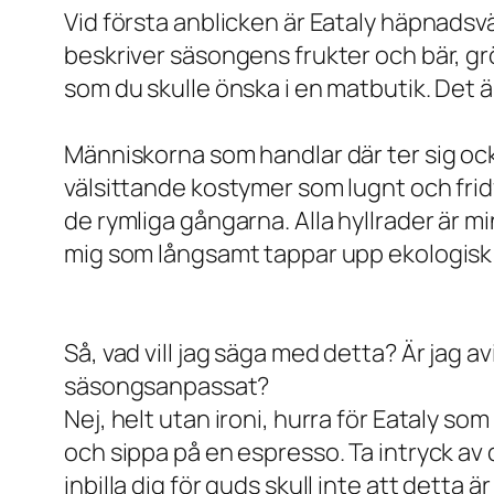
Vid första anblicken är Eataly häpnadsv
beskriver säsongens frukter och bär, grön
som du skulle önska i en matbutik. Det ä
Människorna som handlar där ter sig ock
välsittande kostymer som lugnt och fridf
de rymliga gångarna. Alla hyllrader är m
mig som långsamt tappar upp ekologisk mj
Så, vad vill jag säga med detta? Är jag a
säsongsanpassat?
Nej, helt utan ironi, hurra för Eataly so
och sippa på en espresso. Ta intryck av
inbilla dig för guds skull inte att detta är