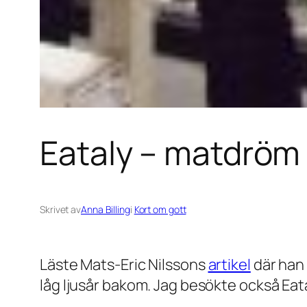
Eataly – matdröm f
Skrivet av
Anna Billing
i
Kort om gott
Läste Mats-Eric Nilssons
artikel
där han
låg ljusår bakom. Jag besökte också Eata