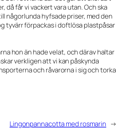
r, då får vi vackert vara utan. Och ska
ill någorlunda hyfsade priser, med den
og tyvärr förpackas i doftlösa plastpåsar
na hon än hade velat, och därav haltar
kar verkligen att vi kan påskynda
nsporterna och råvarorna i sig och torka
Lingonpannacotta med rosmarin
→