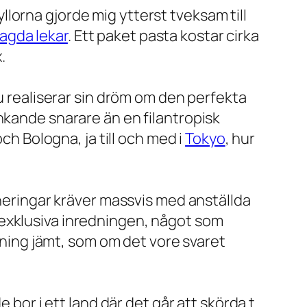
hyllorna gjorde mig ytterst tveksam till
alagda lekar
. Ett paket pasta kostar cirka
.
nu realiserar sin dröm om den perfekta
änkande snarare än en filantropisk
ch Bologna, ja till och med i
Tokyo
, hur
oneringar kräver massvis med anställda
 exklusiva inredningen, något som
edning jämt, som om det vore svaret
 bor i ett land där det går att skörda t