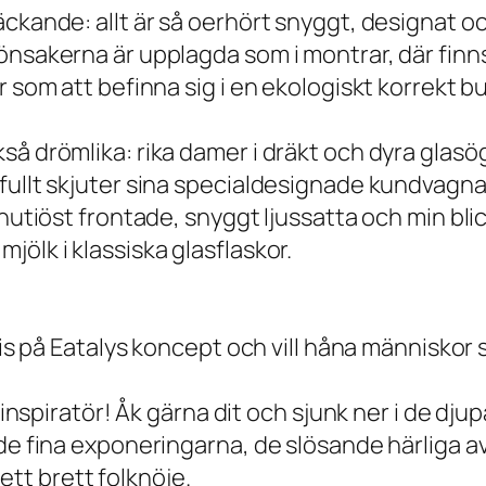
äckande: allt är så oerhört snyggt, designat 
sakerna är upplagda som i montrar, där finns ba
r som att befinna sig i en ekologiskt korrekt b
så drömlika: rika damer i dräkt och dyra glasö
ullt skjuter sina specialdesignade kundvagnar,
inutiöst frontade, snyggt ljussatta och min bli
ölk i klassiska glasflaskor.
vis på Eatalys koncept och vill håna människor 
m inspiratör! Åk gärna dit och sjunk ner i de dj
 de fina exponeringarna, de slösande härliga a
 ett brett folknöje.