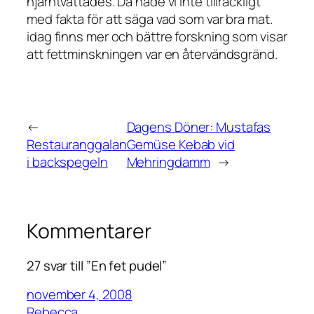
hjärntvättades. Då hade vi inte tillräckligt
med fakta för att säga vad som var bra mat.
idag finns mer och bättre forskning som visar
att fettminskningen var en återvändsgränd.
←
Dagens Döner: Mustafas
Restauranggalan
Gemüse Kebab vid
i backspegeln
Mehringdamm
→
Kommentarer
27 svar till ”En fet pudel”
november 4, 2008
Rebecca