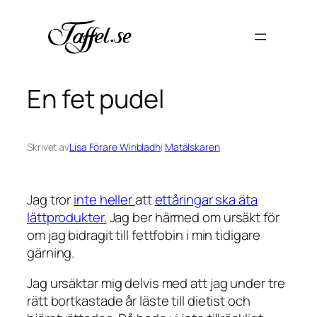
Hoppa
till
innehåll
En fet pudel
Skrivet av
Lisa Förare Winbladh
i
Matälskaren
Jag tror
inte heller
att
ettåringar ska äta
lättprodukter.
Jag ber härmed om ursäkt för
om jag bidragit till fettfobin i min tidigare
gärning.
Jag ursäktar mig delvis med att jag under tre
rätt bortkastade år läste till dietist och