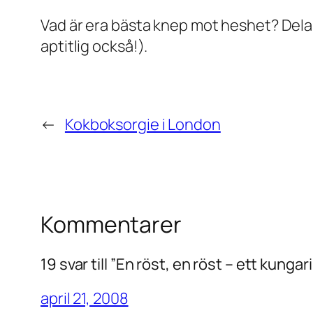
Vad är era bästa knep mot heshet? Dela 
aptitlig också!).
←
Kokboksorgie i London
Kommentarer
19 svar till ”En röst, en röst – ett kun
april 21, 2008