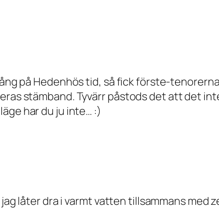
gång på Hedenhös tid, så fick förste-tenorerna
ras stämband. Tyvärr påstods det att det inte 
äge har du ju inte… :)
jag låter dra i varmt vatten tillsammans med ze