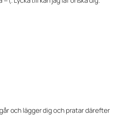
(. Lycka till kan jag iaf önska dig.
h går och lägger dig och pratar därefter