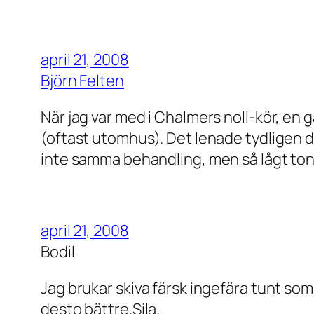
april 21, 2008
Björn Felten
När jag var med i Chalmers noll-kör, en 
(oftast utomhus). Det lenade tydligen de
inte samma behandling, men så lågt tonl
april 21, 2008
Bodil
Jag brukar skiva färsk ingefära tunt som 
desto bättre.Sila.