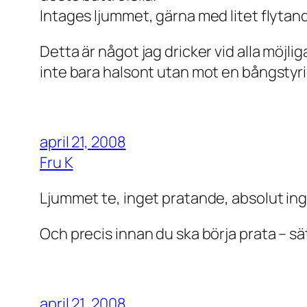
Intages ljummet, gärna med litet flyta
Detta är något jag dricker vid alla möjliga
inte bara halsont utan mot en bångstyri
april 21, 2008
Fru K
Ljummet te, inget pratande, absolut in
Och precis innan du ska börja prata – sät
april 21, 2008