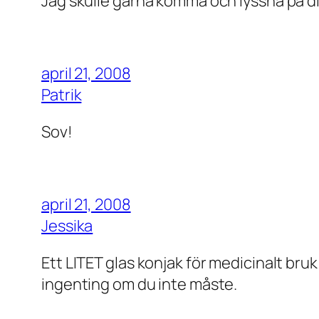
Jag skulle gärna komma och lyssna på dig 
april 21, 2008
Patrik
Sov!
april 21, 2008
Jessika
Ett LITET glas konjak för medicinalt bruk
ingenting om du inte måste.