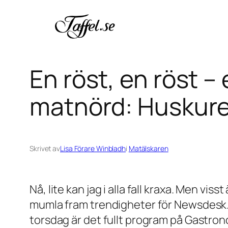
Hoppa
till
innehåll
En röst, en röst –
matnörd: Huskure
Skrivet av
Lisa Förare Winbladh
i
Matälskaren
Nå, lite kan jag i alla fall kraxa. Men vi
mumla fram trendigheter för Newsdesk. 
torsdag är det fullt program på Gastrono