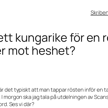
Skribe
 ett kungarike för en
r mot heshet?
sst är det typiskt att man tappar rösten inför e
I morgon ska jag tala på utdelningen av Scan
rd. Ses vi där?