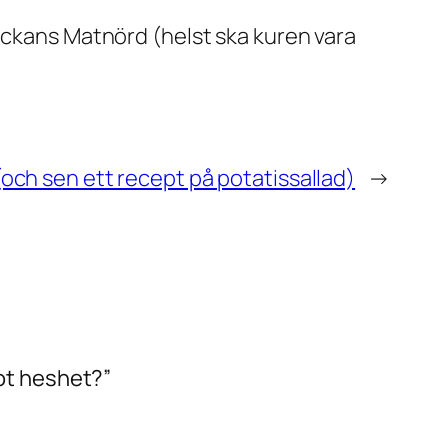
Veckans Matnörd (helst ska kuren vara
(och sen ett recept på potatissallad)
→
mot heshet?”