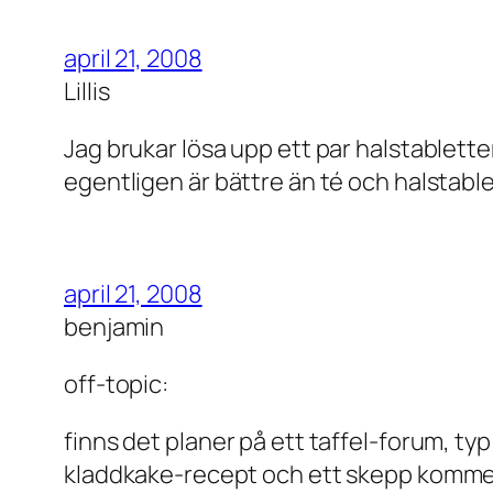
april 21, 2008
Lillis
Jag brukar lösa upp ett par halstablette
egentligen är bättre än té och halstable
april 21, 2008
benjamin
off-topic:
finns det planer på ett taffel-forum, typ
kladdkake-recept och ett skepp kommer 