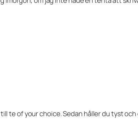
imorgon, om jag inte hade en tenta att skriva =
 till te of your choice. Sedan håller du tyst oc