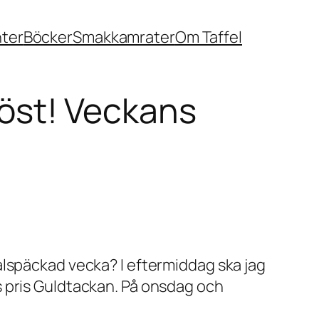
nter
Böcker
Smakkamrater
Om Taffel
 röst! Veckans
n talspäckad vecka? I eftermiddag ska jag
s pris Guldtackan. På onsdag och