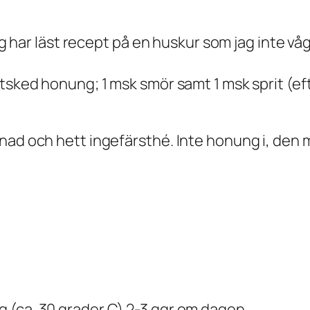
ag har läst recept på en huskur som jag inte våg
atsked honung; 1 msk smör samt 1 msk sprit (ef
nad och hett ingefärsthé. Inte honung i, den 
 (ca. 30 grader C) 2-3 ggr om dagen.