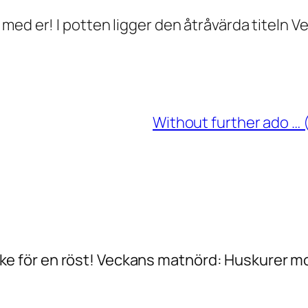
med er! I potten ligger den åtråvärda titeln 
Without further ado … 
garike för en röst! Veckans matnörd: Huskurer 