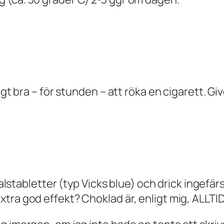
igt bra – för stunden – att röka en cigarett. Gi
 halstabletter (typ Vicks blue) och drick ingefä
tra god effekt? Choklad är, enligt mig, ALLTID