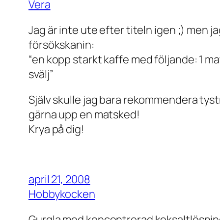
Vera
Jag är inte ute efter titeln igen ;) men j
försökskanin:
“en kopp starkt kaffe med följande: 1 m
svälj”
Själv skulle jag bara rekommendera tyst
gärna upp en matsked!
Krya på dig!
april 21, 2008
Hobbykocken
Gurgla med koncentrerad koksaltlösning