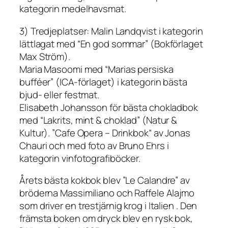
kategorin medelhavsmat.
3) Tredjeplatser: Malin Landqvist i kategorin
lättlagat med “En god sommar” (Bokförlaget
Max Ström).
Maria Masoomi med “Marias persiska
bufféer” (ICA-förlaget) i kategorin bästa
bjud- eller festmat.
Elisabeth Johansson för bästa chokladbok
med “Lakrits, mint & choklad” (Natur &
Kultur). ”Cafe Opera – Drinkbok“ av Jonas
Chauri och med foto av Bruno Ehrs i
kategorin vinfotografiböcker.
Årets bästa kokbok blev ”Le Calandre” av
bröderna Massimiliano och Raffele Alajmo
som driver en trestjärnig krog i Italien . Den
främsta boken om dryck blev en rysk bok,