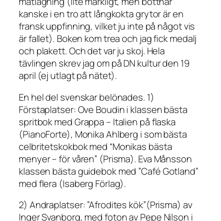
matlagning (lite märkligt, men bottnar
kanske i en tro att långkokta grytor är en
fransk uppfinning, vilket ju inte på något vis
är fallet). Boken kom trea och jag fick medalj
och plakett. Och det var ju skoj. Hela
tävlingen skrev jag om på DN kultur den 19
april (ej utlagt på nätet).
En hel del svenskar belönades. 1)
Förstaplatser: Ove Boudin i klassen bästa
spritbok med Grappa – Italien på flaska
(PianoForte), Monika Ahlberg i som bästa
celbritetskokbok med “Monikas bästa
menyer – för våren” (Prisma). Eva Månsson
klassen bästa guidebok med ”Café Gotland”
med flera (Isaberg Förlag).
2) Andraplatser: ”Afrodites kök”(Prisma) av
Inger Svanborg, med foton av Pepe Nilson i