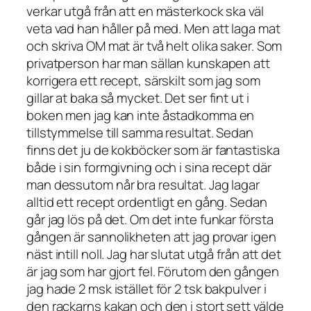
verkar utgå från att en mästerkock ska väl
veta vad han håller på med. Men att laga mat
och skriva OM mat är två helt olika saker. Som
privatperson har man sällan kunskapen att
korrigera ett recept, särskilt som jag som
gillar at baka så mycket. Det ser fint ut i
boken men jag kan inte åstadkomma en
tillstymmelse till samma resultat. Sedan
finns det ju de kokböcker som är fantastiska
både i sin formgivning och i sina recept där
man dessutom når bra resultat. Jag lagar
alltid ett recept ordentligt en gång. Sedan
går jag lös på det. Om det inte funkar första
gången är sannolikheten att jag provar igen
näst intill noll. Jag har slutat utgå från att det
är jag som har gjort fel. Förutom den gången
jag hade 2 msk istället för 2 tsk bakpulver i
den rackarns kakan och den i stort sett välde