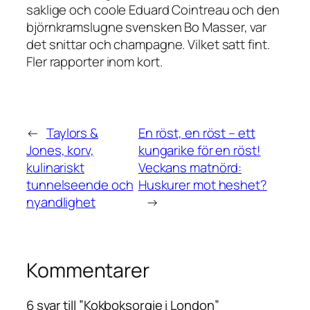
saklige och coole Eduard Cointreau och den
björnkramslugne svensken Bo Masser, var
det snittar och champagne. Vilket satt fint.
Fler rapporter inom kort.
←
Taylors &
En röst, en röst – ett
Jones, korv,
kungarike för en röst!
kulinariskt
Veckans matnörd:
tunnelseende och
Huskurer mot heshet?
nyandlighet
→
Kommentarer
6 svar till ”Kokboksorgie i London”