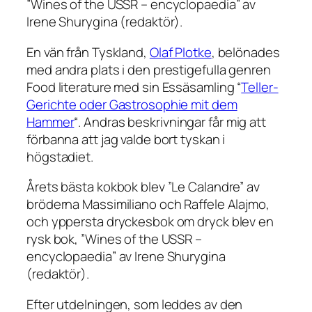
”Wines of the USSR – encyclopaedia” av
Irene Shurygina (redaktör).
En vän från Tyskland,
Olaf Plotke
, belönades
med andra plats i den prestigefulla genren
Food literature med sin Essäsamling “
Teller-
Gerichte oder Gastrosophie mit dem
Hammer
“. Andras beskrivningar får mig att
förbanna att jag valde bort tyskan i
högstadiet.
Årets bästa kokbok blev ”Le Calandre” av
bröderna Massimiliano och Raffele Alajmo,
och yppersta dryckesbok om dryck blev en
rysk bok, ”Wines of the USSR –
encyclopaedia” av Irene Shurygina
(redaktör).
Efter utdelningen, som leddes av den