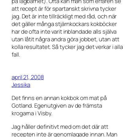
på lagbarhet). Ofta kan man som erfaren se
att recept är för spartanskt skrivna tycker
jag. Det är inte tillräckligt med råd, och när
det gäller många stjärnkockars kokböcker
har de ofta inte varit inblandade alls själva
utan låtit några andra göra jobbet, utan att
kolla resultatet. Så tycker jag det verkar i alla
fall.
april 21, 2008
Jessika
Det finns en annan kokbok om mat på
Gotland. Egenutgiven av de främsta
krogarna i Visby.
Jag håller definitivt med om det där att
recepten inte är genomlagade innan. Man