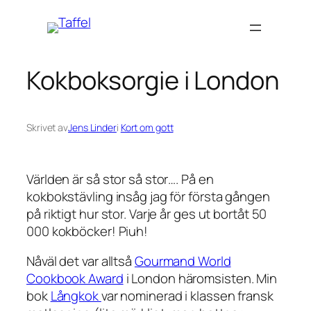
Hoppa
till
innehåll
Kokboksorgie i London
Skrivet av
Jens Linder
i
Kort om gott
Världen är så stor så stor…. På en
kokbokstävling insåg jag för första gången
på riktigt hur stor. Varje år ges ut bortåt 50
000 kokböcker! Piuh!
Nåväl det var alltså
Gourmand World
Cookbook Award
i London häromsisten. Min
bok
Långkok
var nominerad i klassen fransk