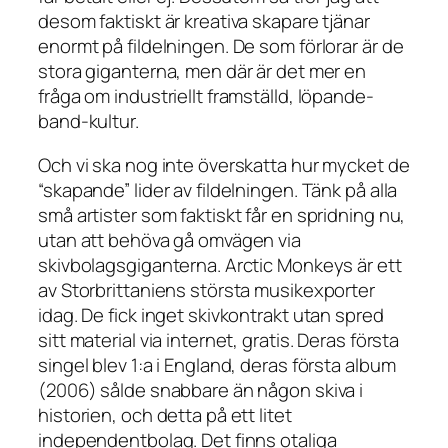
desom faktiskt är kreativa skapare tjänar
enormt på fildelningen. De som förlorar är de
stora giganterna, men där är det mer en
fråga om industriellt framställd, löpande-
band-kultur.
Och vi ska nog inte överskatta hur mycket de
“skapande” lider av fildelningen. Tänk på alla
små artister som faktiskt får en spridning nu,
utan att behöva gå omvägen via
skivbolagsgiganterna. Arctic Monkeys är ett
av Storbrittaniens största musikexporter
idag. De fick inget skivkontrakt utan spred
sitt material via internet, gratis. Deras första
singel blev 1:a i England, deras första album
(2006) sålde snabbare än någon skiva i
historien, och detta på ett litet
independentbolag. Det finns otaliga