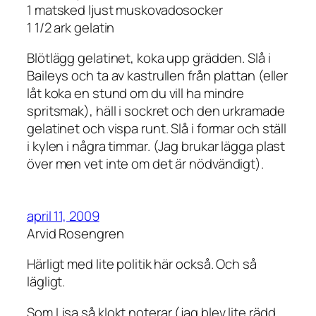
1 matsked ljust muskovadosocker
1 1/2 ark gelatin
Blötlägg gelatinet, koka upp grädden. Slå i
Baileys och ta av kastrullen från plattan (eller
låt koka en stund om du vill ha mindre
spritsmak), häll i sockret och den urkramade
gelatinet och vispa runt. Slå i formar och ställ
i kylen i några timmar. (Jag brukar lägga plast
över men vet inte om det är nödvändigt).
april 11, 2009
Arvid Rosengren
Härligt med lite politik här också. Och så
lägligt.
Som Lisa så klokt noterar (jag blev lite rädd