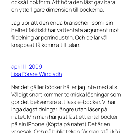
också i bokform. Att höra den läst gav bara
en ytterligare dimension till böckerna.
Jag tror att den enda branschen som i sin
helhet faktiskt har vattentäta argument mot
fildelning är porrindustrin. Och de lär väl
knappast få komma till talan.
april 11, 2009
Lisa Förare Winbladh
När det gäller böcker håller jag inte med alls.
Väldigt snart kommer tekniska lösningar som
gör det bekvämare att läsa e-böcker. Vi har
inga dagstidningar längre utan läser på
nätet. Min man har just läst ett antal böcker
på sin iPhone.(Köpta på nätet) Det är en
vanesak. Och på biblioteken får man stå i kö i