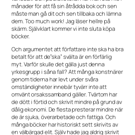
månader för att få sin åtrådda bok och sen
måste man gå dit och sen tillbaka och lämna
dem. Too much work! Jag läser hellre på
skärm. Självklart kommer vi inte sluta köpa
böcker.
Och argumentet att författare inte ska ha bra
betalt för att de”ska” svälta är en förfärlig
myt. Varför skulle det gälla just denna
yrkesgrupp i såna fall? Att många konstnärer
genom tiderna har levt under svåra
omständigheter innebär tyvärr inte att
omvänt orsakssamband gäller. Tvärtom har
de dött i förtid och skrivit mindre på grund av
dålig ekonomi. De flesta presterar mindre när
de är sjuka, överarbetade och fattiga. Och
många böcker har historiskt sett skrivits av
en välbärgad elit. Själv hade jag aldrig skrivit