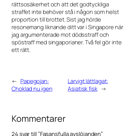
rättsosäkerhet och att det godtyckliga
straffet inte behöver stå i någon som helst
proportion till brottet. Sist jag hörde
resonemang liknande ditt var i Singapore när
jag argumenterade mot dödsstraff och
spöstraff med singaporianer. Två fel gör inte
ett rätt.
←
Papegojan:
Larvigt lättlagat:
Choklad nu igen
Asiatisk fisk
→
Kommentarer
24 svar till ”Fasansfulla avslöjanden”