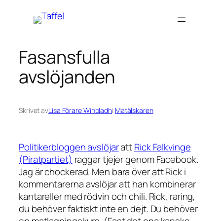
Hoppa
till
innehåll
Fasansfulla
avslöjanden
Skrivet av
Lisa Förare Winbladh
i
Matälskaren
Politikerbloggen avslöjar
att
Rick Falkvinge
(Piratpartiet)
raggar tjejer genom Facebook.
Jag är chockerad. Men bara över att Rick i
kommentarerna avslöjar att han kombinerar
kantareller med rödvin och chili. Rick, raring,
du behöver faktiskt inte en dejt. Du behöver
en matlagningskurs. (Fast det ena kanske