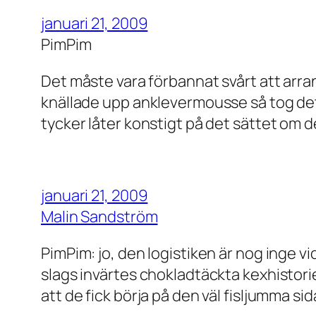
januari 21, 2009
PimPim
Det måste vara förbannat svårt att arran
knällade upp anklevermousse så tog det in
tycker låter konstigt på det sättet om d
januari 21, 2009
Malin Sandström
PimPim: jo, den logistiken är nog inge vid
slags invärtes chokladtäckta kexhistori
att de fick börja på den väl fisljumma si