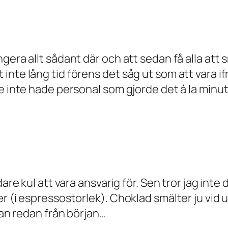
gera allt sådant där och att sedan få alla att 
te lång tid förens det såg ut som att vara ifrån
e inte hade personal som gjorde det á la minut
are kul att vara ansvarig för. Sen tror jag inte
er (i espressostorlek). Choklad smälter ju vid
dan redan från början…