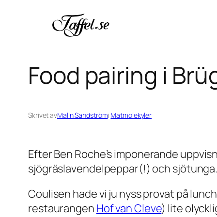
Hoppa
till
innehåll
Food pairing i Brü
Skrivet av
Malin Sandström
i
Matmolekyler
Efter Ben Roche’s imponerande uppvisnin
sjögräslavendelpeppar(!) och sjötunga
Coulisen hade vi ju nyss provat på lunc
restaurangen
Hof van Cleve
) lite olyc