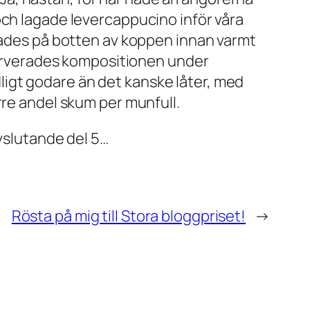
 och lagade
levercappucino
inför våra
 lades på botten av koppen innan varmt
 serverades kompositionen under
ydligt godare än det kanske låter, med
rre andel skum per munfull.
vslutande del 5…
Rösta på mig till Stora bloggpriset!
→