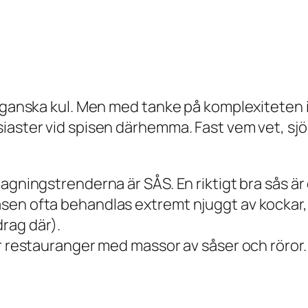
 ganska kul. Men med tanke på komplexiteten i
siaster vid spisen därhemma. Fast vem vet, s
lagningstrenderna är SÅS. En riktigt bra sås ä
sen ofta behandlas extremt njuggt av kockar, 
rag där).
år restauranger med massor av såser och röror.