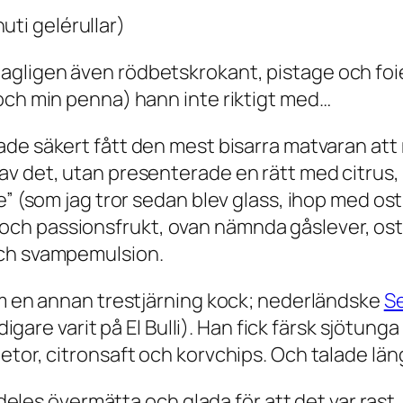
uti gelérullar)
gligen även rödbetskrokant, pistage och foi
och min penna) hann inte riktigt med…
ade säkert fått den mest bisarra matvaran at
v det, utan presenterade en rätt med citrus, 
te” (som jag tror sedan blev glass, ihop med o
ch passionsfrukt, ovan nämnda gåslever, ost
och svampemulsion.
om en annan trestjärning kock; nederländske
S
tidigare varit på El Bulli). Han fick färsk sjötu
etor, citronsaft och korvchips. Och talade lä
lldeles övermätta och glada för att det var rast