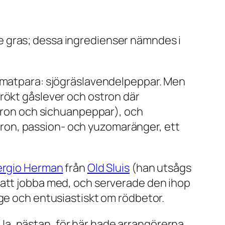
e gras; dessa ingredienser nämndes i
t matpara: sjögräslavendelpeppar. Men
rökt gåslever och ostron där
stron och sichuanpeppar), och
ron, passion- och yuzomaränger, ett
ergio Herman
från
Old Sluis
(han utsågs
nga att jobba med, och serverade den ihop
nge och entusiastiskt om rödbetor.
. Ja, nästan, för här hade arrangörerna