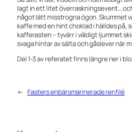
lagt in ett litet överraskningsevent… o
något lätt misstrogna ögon. Skummet var
kaffe med en hint choklad i hälldes på,
kafferasten – tyvärr i väldigt ljummet sk
svaga hintar av sälta och gåslever när 
Del 1-3 av referatet finns längre ner i bl
←
Fasters enbärsmarinerade renfilé