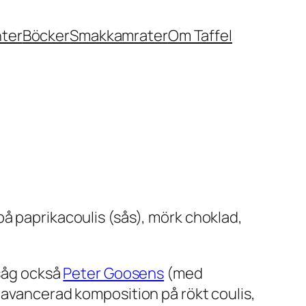
nter
Böcker
Smakkamrater
Om Taffel
å paprikacoulis (sås), mörk choklad,
 såg också
Peter Goosens
(med
t avancerad komposition på rökt coulis,