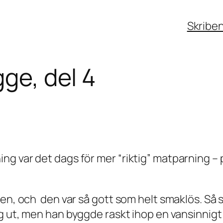
Skribe
gge, del 4
g var det dags för mer “riktig” matparning – p
.
hen, och den var så gott som helt smaklös. Så
klig ut, men han byggde raskt ihop en vansinnig