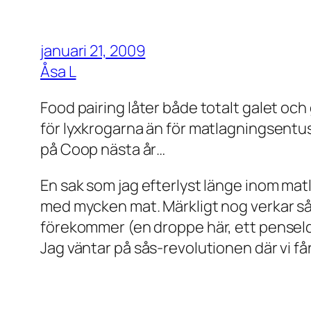
januari 21, 2009
Åsa L
Food pairing låter både totalt galet och
för lyxkrogarna än för matlagningsentu
på Coop nästa år…
En sak som jag efterlyst länge inom mat
med mycken mat. Märkligt nog verkar så
förekommer (en droppe här, ett penseld
Jag väntar på sås-revolutionen där vi f