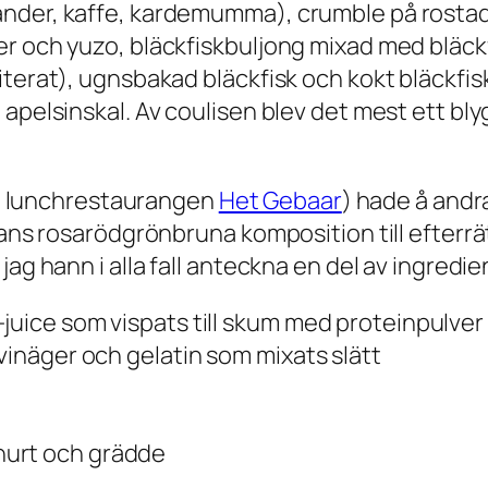
ander, kaffe, kardemumma), crumble på rostad
r och yuzo, bläckfiskbuljong mixad med bläckf
terat), ugnsbakad bläckfisk och kokt bläckfisk 
 apelsinskal. Av coulisen blev det mest ett bl
 lunchrestaurangen
Het Gebaar
) hade å andr
ans rosarödgrönbruna komposition till efterrätt 
jag hann i alla fall anteckna en del av ingredi
-juice som vispats till skum med proteinpulve
vinäger och gelatin som mixats slätt
hurt och grädde