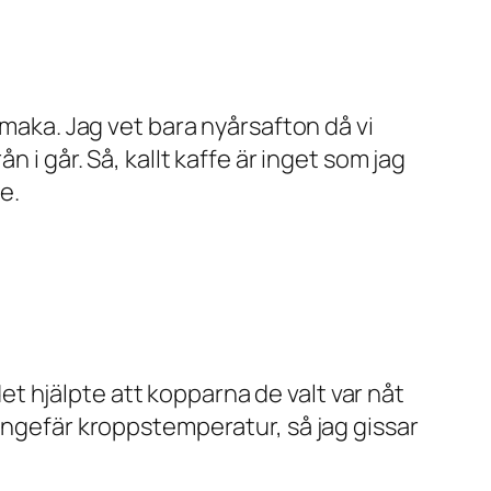
smaka. Jag vet bara nyårsafton då vi
 i går. Så, kallt kaffe är inget som jag
e.
 det hjälpte att kopparna de valt var nåt
 ungefär kroppstemperatur, så jag gissar