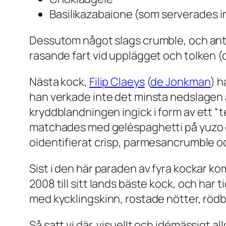
Basilikazabaione (som serverades in
Dessutom något slags crumble, och anta
rasande fart vid upplägget och tolken (
Nästa kock,
Filip Claeys
(
de Jonkman
) h
han verkade inte det minsta nedslagen a
kryddblandningen ingick i form av ett “
matchades med geléspaghetti på yuzo o
oidentifierat crisp, parmesancrumble 
Sist i den här paraden av fyra kockar k
2008 till sitt lands bäste kock, och har 
med kycklingskinn, rostade nötter, rödb
Så satt vi där, visuellt och idémässigt a