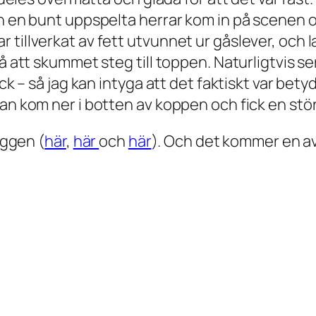
ch en bunt uppspelta herrar kom in på scenen
 tillverkat av fett utvunnet ur gåslever, och
 så att skummet steg till toppen. Naturligtvis
ick – så jag kan intyga att det faktiskt var bet
man kom ner i botten av koppen och fick en stö
oggen (
här
,
här
och
här
). Och det kommer en a