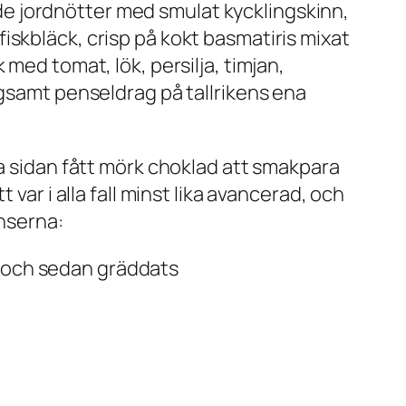
e jordnötter med smulat kycklingskinn,
iskbläck, crisp på kokt basmatiris mixat
med tomat, lök, persilja, timjan,
ygsamt penseldrag på tallrikens ena
a sidan fått mörk choklad att smakpara
var i alla fall minst lika avancerad, och
enserna:
r och sedan gräddats