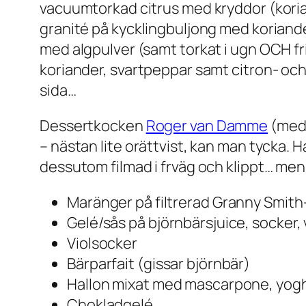
vacuumtorkad citrus med kryddor (kori
granité på kycklingbuljong med koriande
med algpulver (samt torkat i ugn OCH fri
koriander, svartpeppar samt citron- och
sida…
Dessertkocken
Roger van Damme
(med
– nästan lite orättvist, kan man tycka. H
dessutom filmad i frväg och klippt… men 
Maränger på filtrerad Granny Smith
Gelé/sås på björnbärsjuice, socker, 
Violsocker
Bärparfait (gissar björnbär)
Hallon mixat med mascarpone, yog
Chokladgelé