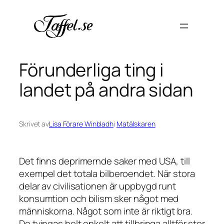
Hoppa
till
innehåll
Förunderliga ting i
landet på andra sidan
Skrivet av
Lisa Förare Winbladh
i
Matälskaren
Det finns deprimernde saker med USA, till
exempel det totala bilberoendet. När stora
delar av civilisationen är uppbygd runt
konsumtion och bilism sker något med
människorna. Något som inte är riktigt bra.
De tvingas helt enkelt att tillbringa alltför stor