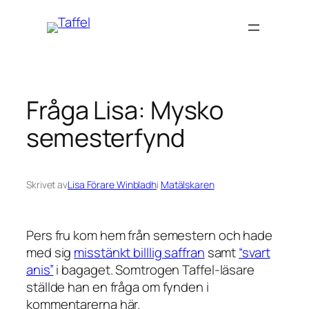
Hoppa
till
innehåll
Fråga Lisa: Mysko
semesterfynd
Skrivet av
Lisa Förare Winbladh
i
Matälskaren
Pers fru kom hem från semestern och hade
med sig
misstänkt billlig saffran
samt
“svart
anis”
i bagaget. Somtrogen Taffel-läsare
ställde han en fråga om fynden i
kommentarerna här.