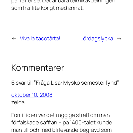
på Taffel.se. Det är bara teknikavdelningen
som har lite körigt med annat.
←
Viva la tacotårta!
Lördagslycka
→
Kommentarer
6 svar till ”Fråga Lisa: Mysko semesterfynd”
oktober 10, 2008
zelda
Förr i tiden var det ruggiga straff om man
förfalskade saffran – på 1400-talet kunde
man till och med bli levande begravd som