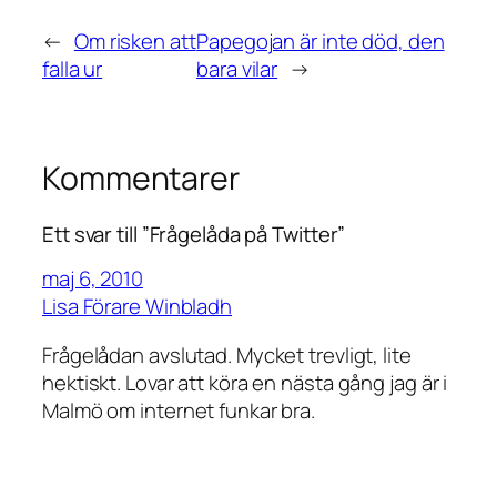
←
Om risken att
Papegojan är inte död, den
falla ur
bara vilar
→
Kommentarer
Ett svar till ”Frågelåda på Twitter”
maj 6, 2010
Lisa Förare Winbladh
Frågelådan avslutad. Mycket trevligt, lite
hektiskt. Lovar att köra en nästa gång jag är i
Malmö om internet funkar bra.