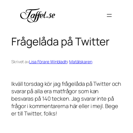
Hoppa
till
innehåll
Frågelåda på Twitter
Skrivet av
Lisa Förare Winbladh
i
Matälskaren
Ikväll torsdag kör jag frågelåda på Twitter och
svarar på alla era matfrågor som kan
besvaras på 140 tecken. Jag svarar inte på
frågor i kommentarerna här eller i mejl. Bege
er till Twitter, folks!