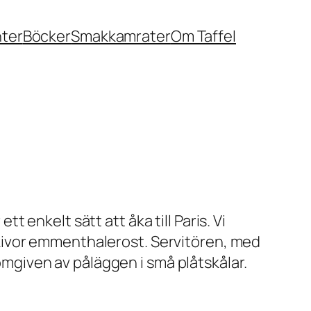
nter
Böcker
Smakkamrater
Om Taffel
tt enkelt sätt att åka till Paris. Vi
kivor emmenthalerost. Servitören, med
 omgiven av påläggen i små plåtskålar.