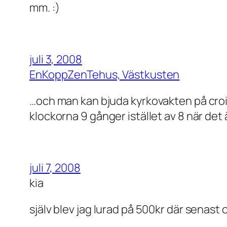
mm. :)
juli 3, 2008
EnKoppZenTehus, Västkusten
…och man kan bjuda kyrkovakten på croi
klockorna 9 gånger istället av 8 när det är 
juli 7, 2008
kia
själv blev jag lurad på 500kr där senast