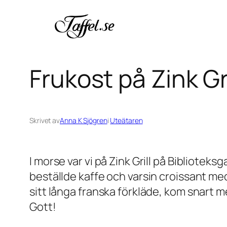
Hoppa
till
innehåll
Frukost på Zink Gri
Skrivet av
Anna K Sjögren
i
Uteätaren
I morse var vi på Zink Grill på Biblioteksg
beställde kaffe och varsin croissant 
sitt långa franska förkläde, kom snart me
Gott!