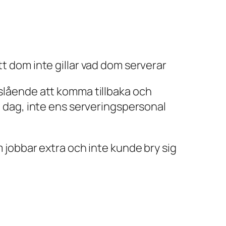
tt dom inte gillar vad dom serverar
dslående att komma tillbaka och
ra dag, inte ens serveringspersonal
m jobbar extra och inte kunde bry sig