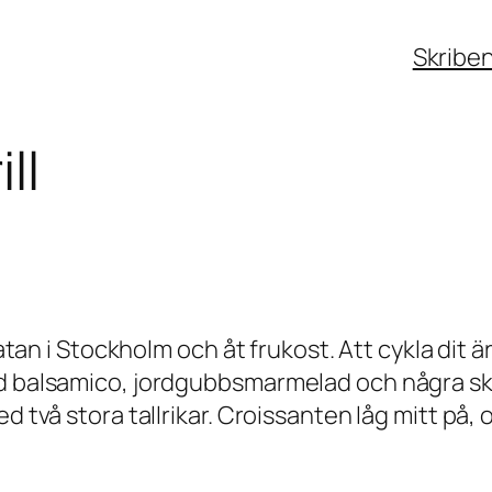
Skribe
ll
atan i Stockholm och åt frukost. Att cykla dit är e
med balsamico, jordgubbsmarmelad och några s
d två stora tallrikar. Croissanten låg mitt på,