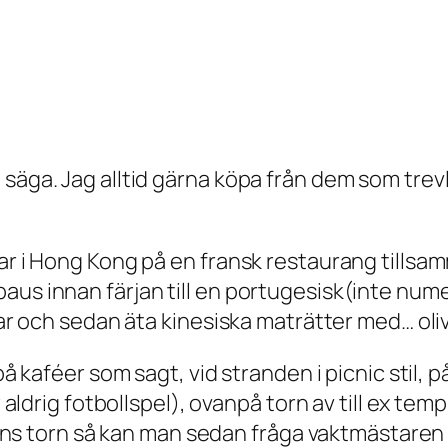
 säga. Jag alltid gärna köpa från dem som tre
 var i Hong Kong på en fransk restaurang till
aus innan färjan till en portugesisk(inte num
plar och sedan äta kinesiska maträtter med… oli
på kaféer som sagt, vid stranden i picnic stil, p
r aldrig fotbollspel), ovanpå torn av till ex tem
yrkans torn så kan man sedan fråga vaktmästare