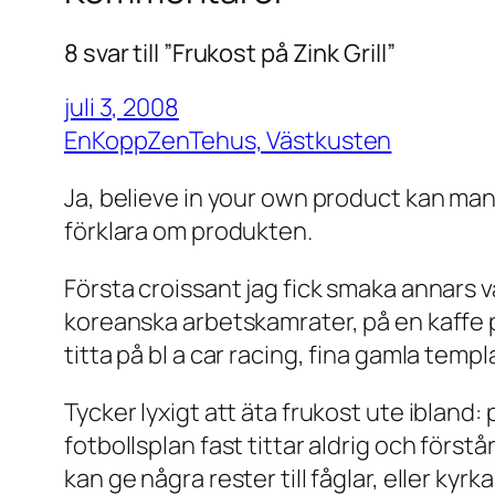
8 svar till ”Frukost på Zink Grill”
juli 3, 2008
EnKoppZenTehus, Västkusten
Ja, believe in your own product kan man
förklara om produkten.
Första croissant jag fick smaka annars
koreanska arbetskamrater, på en kaffe p
titta på bl a car racing, fina gamla tem
Tycker lyxigt att äta frukost ute ibland: 
fotbollsplan fast tittar aldrig och förstå
kan ge några rester till fåglar, eller k