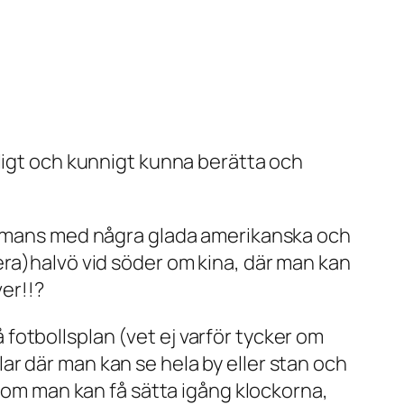
vligt och kunnigt kunna berätta och
sammans med några glada amerikanska och
era)halvö vid söder om kina, där man kan
ver!!?
å fotbollsplan (vet ej varför tycker om
plar där man kan se hela by eller stan och
n om man kan få sätta igång klockorna,