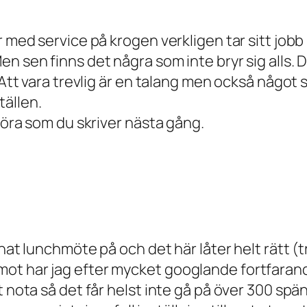
 med service på krogen verkligen tar sitt jobb 
n sen finns det några som inte bryr sig alls. 
. Att vara trevlig är en talang men också någo
tällen.
 göra som du skriver nästa gång.
nat lunchmöte på och det här låter helt rätt (t
ot har jag efter mycket googlande fortfarand
t nota så det får helst inte gå på över 300 sp