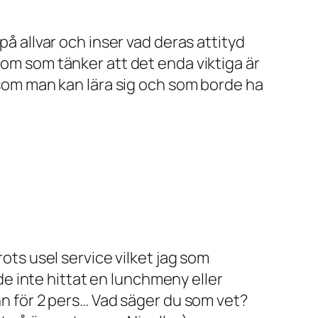
på allvar och inser vad deras attityd
Dom som tänker att det enda viktiga är
t som man kan lära sig och som borde ha
rots usel service vilket jag som
e inte hittat en lunchmeny eller
änn för 2 pers… Vad säger du som vet?