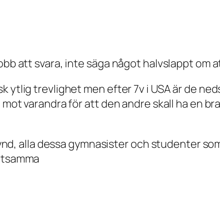
obb att svara, inte säga något halvslappt om a
k ytlig trevlighet men efter 7v i USA är de ne
a mot varandra för att den andre skall ha en b
r synd, alla dessa gymnasister och studenter so
öttsamma