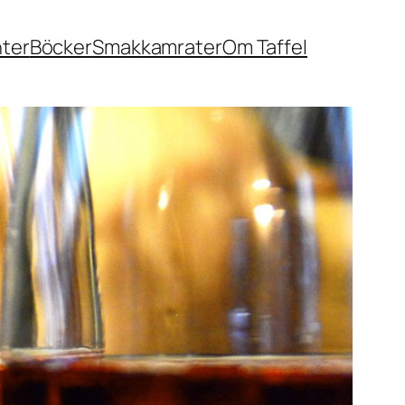
nter
Böcker
Smakkamrater
Om Taffel