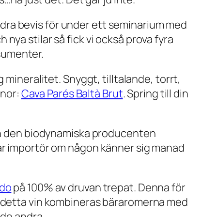
 andra bevis för under ett seminarium med
ya stilar så fick vi också prova fyra
nsumenter.
mineralitet. Snyggt, tilltalande, torrt,
onor:
Cava Parés Baltà Brut
. Spring till din
ån den biodynamiska producenten
knar importör om någon känner sig manad
ado
på 100% av druvan
trepat
. Denna för
st detta vin kombineras bäraromerna med
 de andra.