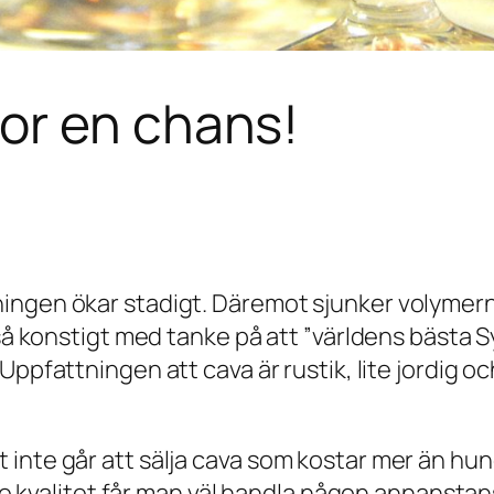
or en chans!
ingen ökar stadigt. Däremot sjunker volymer
e så konstigt med tanke på att ”världens bästa
 Uppfattningen att cava är rustik, lite jordig 
nte går att sälja cava som kostar mer än hundr
tre kvalitet får man väl handla någon annanstans