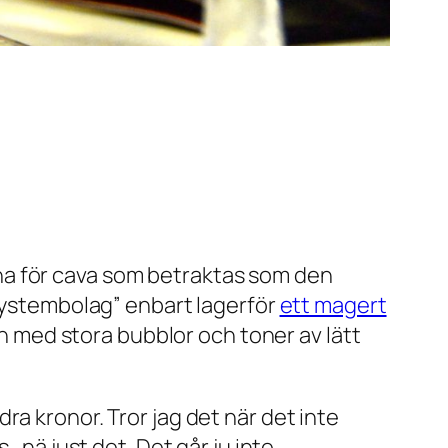
na för
cava
som betraktas som den
 Systembolag” enbart lagerför
ett magert
och med stora bubblor och toner av lätt
a kronor. Tror jag det när det inte
…nä just det. Det går ju inte.