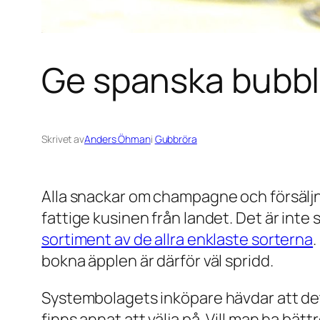
Ge spanska bubbl
Skrivet av
Anders Öhman
i
Gubbröra
Alla snackar om champagne och försäljn
fattige kusinen från landet. Det är int
sortiment av de allra enklaste sorterna
.
bokna äpplen är därför väl spridd.
Systembolagets inköpare hävdar att det i
finns annat att välja på. Vill man ha bät