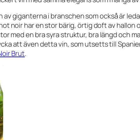
n av giganterna i branschen som också är leda
inot noir har en stor bärig, örtig doft av hall
 stor med en bra syra struktur, bra längd och 
cka att även detta vin, som utsetts till Spanie
Noir Brut
.