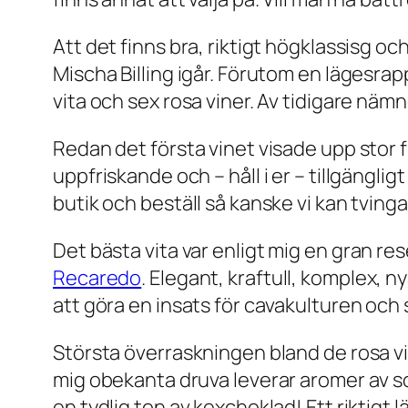
Att det finns bra, riktigt högklassisg oc
Mischa Billing igår. Förutom en lägesrap
vita och sex rosa viner. Av tidigare nämn
Redan det första vinet visade upp stor fr
uppfriskande och – håll i er – tillgängli
butik och beställ så kanske vi kan tving
Det bästa vita var enligt mig en
gran res
Recaredo
. Elegant, kraftull, komplex,
att göra en insats för cavakulturen och 
Största överraskningen bland de rosa v
mig obekanta druva leverar aromer av s
en tydlig ton av kexchoklad! Ett riktig