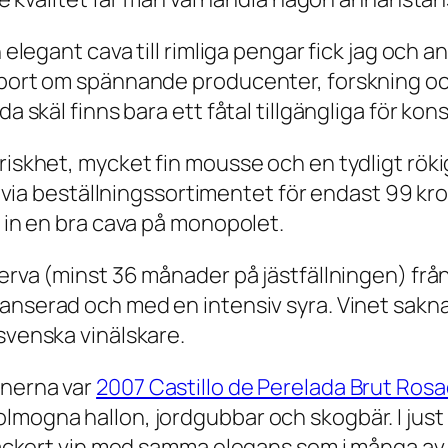
h elegant cava till rimliga pengar fick jag och
port om spännande producenter, forskning och n
da skäl finns bara ett fåtal tillgängliga för ko
iskhet, mycket fin mousse och en tydligt rökig 
gt via beställningssortimentet för endast 99 kr
a in en bra cava på monopolet.
erva
(minst 36 månader på jästfällningen) fr
 nyanserad och med en intensiv syra. Vinet sa
svenska vinälskare.
inerna var
2007 Castillo de Perelada Brut Ros
olmogna hallon, jordgubbar och skogbär. I ju
t läckert vin med samma elegans som i många av