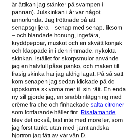
är ättikan jag stänker på svampen i
pannan). Julskinkan i år var något
annorlunda. Jag tröttnade på att
senapsgriljera – senap med senap, liksom
– och blandade honung, ingefära,
kryddpeppar, muskot och en skvätt konjak
och klappade in i den rimmade, nykokta
skinkan. Istället för skorpsmulor använde
jag en halvfull påse panko, och maken till
frasig skinka har jag aldrig lagat. På så sätt
kom senapen jag sedan klickade på de
uppskurna skivorna mer till sin rätt. En enda
ny sill gjorde jag, en snabbinläggning med
crème fraiche och finhackade
salta citroner
som fortfarande håller fint.
Risalamande
blev det också, fast inte med moreller, som
jag först tänkt, utan med jämtländska
hjortron jag fått av vår vän D.