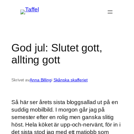
Hoppa
till
innehåll
God jul: Slutet gott,
allting gott
Skrivet av
Anna Billing
i
Skånska skafferiet
Så här ser årets sista bloggsallad ut på en
suddig mobilbild. I morgon går jag på
semester efter en rolig men ganska slitig
höst. Hela köket är upp-och-nervänt, för in i
det sista stod jag med ett matjobb som