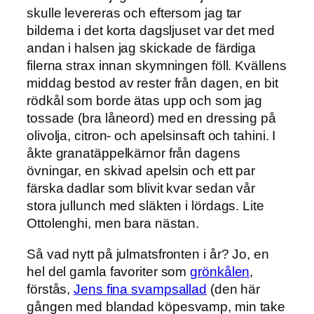
skulle levereras och eftersom jag tar
bilderna i det korta dagsljuset var det med
andan i halsen jag skickade de färdiga
filerna strax innan skymningen föll. Kvällens
middag bestod av rester från dagen, en bit
rödkål som borde ätas upp och som jag
tossade (bra låneord) med en dressing på
olivolja, citron- och apelsinsaft och tahini. I
åkte granatäppelkärnor från dagens
övningar, en skivad apelsin och ett par
färska dadlar som blivit kvar sedan vår
stora jullunch med släkten i lördags. Lite
Ottolenghi, men bara nästan.
Så vad nytt på julmatsfronten i år? Jo, en
hel del gamla favoriter som
grönkålen
,
förstås,
Jens fina svampsallad
(den här
gången med blandad köpesvamp, min take