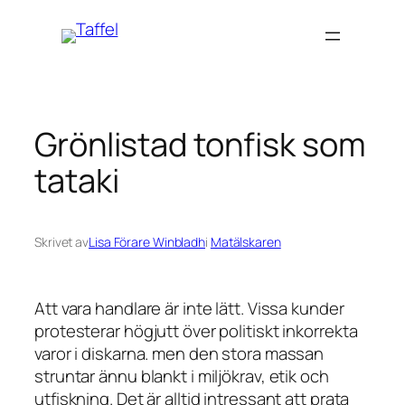
Hoppa
till
innehåll
Grönlistad tonfisk som
tataki
Skrivet av
Lisa Förare Winbladh
i
Matälskaren
Att vara handlare är inte lätt. Vissa kunder
protesterar högjutt över politiskt inkorrekta
varor i diskarna. men den stora massan
struntar ännu blankt i miljökrav, etik och
utfiskning. Det är alltid intressant att prata