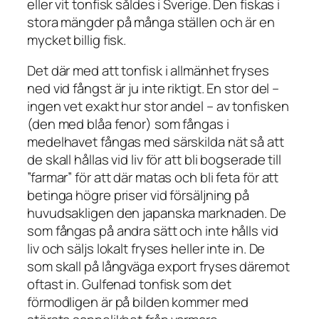
eller vit tonfisk såldes i Sverige. Den fiskas i
stora mängder på många ställen och är en
mycket billig fisk.
Det där med att tonfisk i allmänhet fryses
ned vid fångst är ju inte riktigt. En stor del –
ingen vet exakt hur stor andel – av tonfisken
(den med blåa fenor) som fångas i
medelhavet fångas med särskilda nät så att
de skall hållas vid liv för att bli bogserade till
”farmar” för att där matas och bli feta för att
betinga högre priser vid försäljning på
huvudsakligen den japanska marknaden. De
som fångas på andra sätt och inte hålls vid
liv och säljs lokalt fryses heller inte in. De
som skall på långväga export fryses däremot
oftast in. Gulfenad tonfisk som det
förmodligen är på bilden kommer med