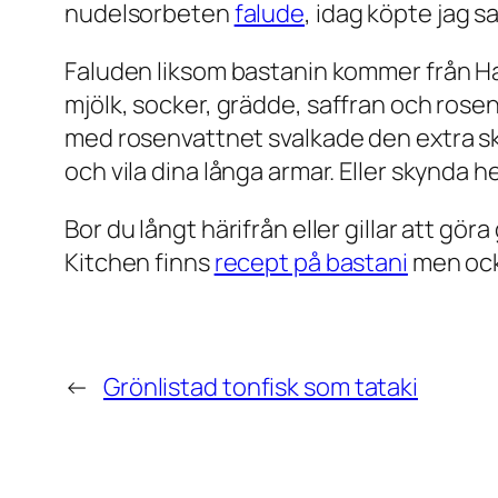
nudelsorbeten
falude
, idag köpte jag 
Faluden liksom bastanin kommer från Han
mjölk, socker,
grädde, saffran och rosenv
med rosenvattnet svalkade den extra sk
och vila dina långa armar. Eller skynda 
Bor du långt härifrån eller gillar att göra
Kitchen finns
recept på bastani
men ocks
←
Grönlistad tonfisk som tataki