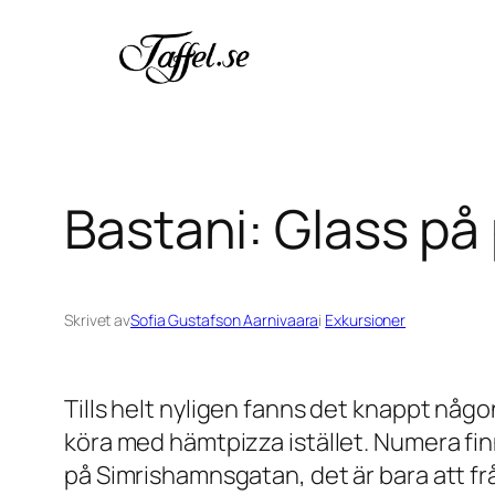
Hoppa
till
innehåll
Bastani: Glass på
Skrivet av
Sofia Gustafson Aarnivaara
i
Exkursioner
Tills helt nyligen fanns det knappt någon
köra med hämtpizza istället. Numera fin
på Simrishamnsgatan, det är bara att fråg