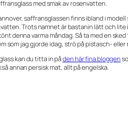
saffransglass med smak av rosenvatten.
nover, saffransglassen finns ibland i modell 
atten. Trots namnet är bastanin lätt och lite i
önt denna varma måndag. Så ta med en sked til
hem som jag gjorde idag, strö på pistasch- elle
 glass kan du titta in på
den här fina bloggen
so
å annan persisk mat, allt på engelska.