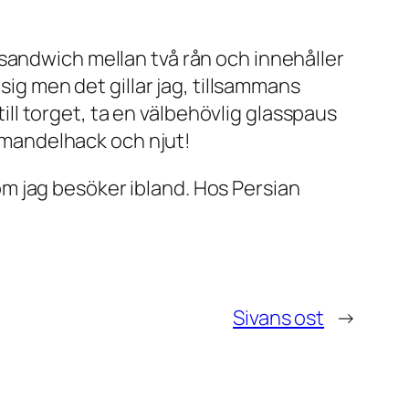
sandwich mellan två rån och innehåller
sig men det gillar jag, tillsammans
l torget, ta en välbehövlig glasspaus
r mandelhack och njut!
m jag besöker ibland. Hos Persian
Sivans ost
→