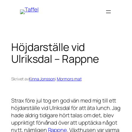
Hoppa
till
innehåll
Höjdarställe vid
Ulriksdal – Rappne
Skrivet av
Kinna Jonsson
i
Mormors mat
Strax före jul tog en god vän med mig till ett
höjdarställe vid Ulriksdal för att äta lunch. Jag
hade aldrig tidigare hört talas om det, blev
uppriktigt förvånad över att upptäcka något
nytt, nämligen
Rappne
. Växthusen var varma