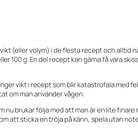
kt (eller volym) i de flesta recept och alltid nä
 eller 100 g. En del recept kan gärna få vara sk
anger vikt i recept som blir katastrofala med f
ltat om man använder vågen.
m nu brukar följa med att man är en lite finare
m att sticka en tröja på känn, spela utan noter