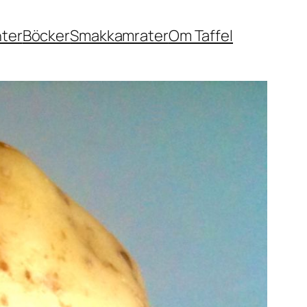
nter
Böcker
Smakkamrater
Om Taffel