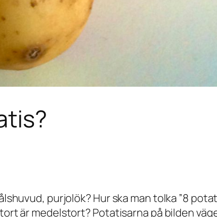
atis?
kålshuvud, purjolök? Hur ska man tolka ”8 pota
tort är medelstort? Potatisarna på bilden väge