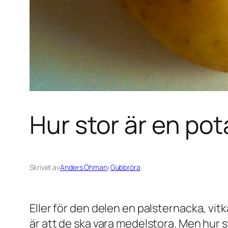
Hur stor är en pot
Skrivet av
Anders Öhman
i
Gubbröra
Eller för den delen en palsternacka, vit
är att de ska vara medelstora. Men hur s