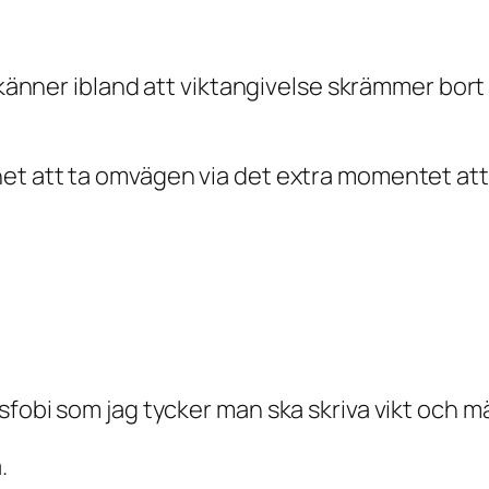
g känner ibland att viktangivelse skrämmer bort
t att ta omvägen via det extra momentet att v
sfobi som jag tycker man ska skriva vikt och m
.