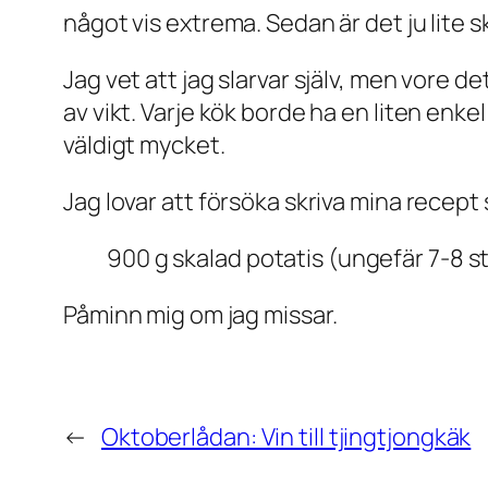
något vis extrema. Sedan är det ju lite sk
Jag vet att jag slarvar själv, men vore d
av vikt. Varje kök borde ha en liten enk
väldigt mycket.
Jag lovar att försöka skriva mina recept 
900 g skalad potatis (ungefär 7-8 s
Påminn mig om jag missar.
←
Oktoberlådan: Vin till tjingtjongkäk