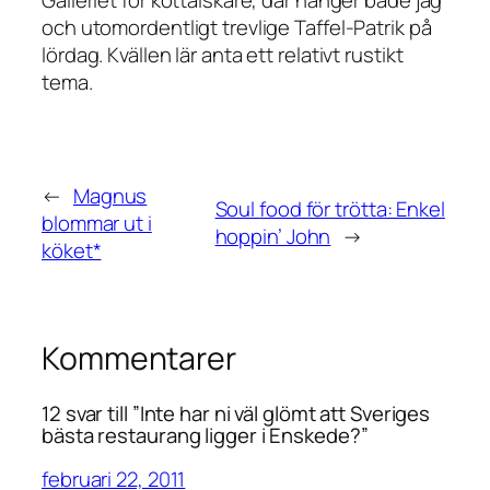
Galleriet för köttälskare, där hänger både jag
och utomordentligt trevlige Taffel-Patrik på
lördag. Kvällen lär anta ett relativt rustikt
tema.
←
Magnus
Soul food för trötta: Enkel
blommar ut i
hoppin’ John
→
köket*
Kommentarer
12 svar till ”Inte har ni väl glömt att Sveriges
bästa restaurang ligger i Enskede?”
februari 22, 2011