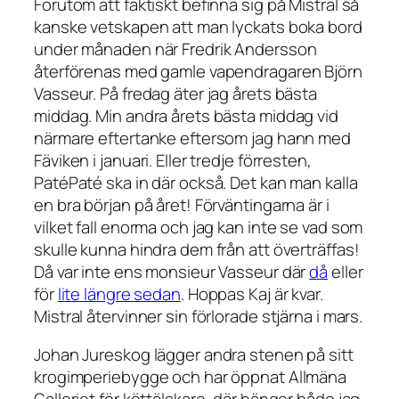
Förutom att faktiskt befinna sig på Mistral så
kanske vetskapen att man lyckats boka bord
under månaden när Fredrik Andersson
återförenas med gamle vapendragaren Björn
Vasseur. På fredag äter jag årets bästa
middag. Min andra årets bästa middag vid
närmare eftertanke eftersom jag hann med
Fäviken i januari. Eller tredje förresten,
PatéPaté ska in där också. Det kan man kalla
en bra början på året! Förväntingarna är i
vilket fall enorma och jag kan inte se vad som
skulle kunna hindra dem från att överträffas!
Då var inte ens monsieur Vasseur där
då
eller
för
lite längre sedan
. Hoppas Kaj är kvar.
Mistral återvinner sin förlorade stjärna i mars.
Johan Jureskog lägger andra stenen på sitt
krogimperiebygge och har öppnat Allmäna