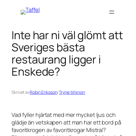
Hoppa
till
innehåll
Inte har ni väl glömt att
Sveriges bästa
restaurang ligger i
Enskede?
Skrivet av
Robin Eriksson
i
Tryne till knorr
Vad fyller hjärtat med mer mycket ljus och
glädje än vetskapen att man har ett bord på
favoritkrogen av favoritkrogar Mistral?