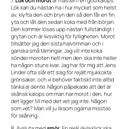
7.
Lök och morot
är måsten i en god kalops.
Lök kan du nästan ha i hur mycket som helst
av, klyfta den och bryn den så den får en fin
yta och låt den sedan koka med från början.
Den kommer lösas upp nästan fullständigt i
grytan och är livsviktig för fylligheten. Morot
tillsätter jag den sista halvtimman och i
ganska små tärningar. Jag vill inte koka
sönder moroten helt men den ska inte heller
ha någon stuns kvar. Jag har för mig att Jens
Linder ofta slår ett slag för rejält mjukkokta
grönsaker, och vi behöver faktiskt inte alltid
tänka
al dente.
Någon påpekade att det är
skånsk kalops om man har morot i den, hur
det ligger till med det vet jag inte. Någon
som vet? Man vill ju liksom ogärna misstas
för skåning…
8. Avsluta med
smör
. En rejäl jävla klick ska