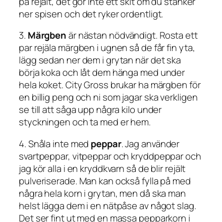
på rejält, det gör inte ett skit om du stänker
ner spisen och det ryker ordentligt.
3.
Märgben
är nästan nödvändigt. Rosta ett
par rejäla märgben i ugnen så de får fin yta,
lägg sedan ner dem i grytan när det ska
börja koka och låt dem hänga med under
hela koket. City Gross brukar ha märgben för
en billig peng och ni som jagar ska verkligen
se till att såga upp några kilo under
styckningen och ta med er hem.
4. Snåla inte med
peppar
. Jag använder
svartpeppar, vitpeppar och kryddpeppar och
jag kör alla i en kryddkvarn så de blir rejält
pulveriserade. Man kan också fylla på med
några hela korn i grytan, men då ska man
helst lägga dem i en nätpåse av något slag.
Det ser fint ut med en massa pepparkorn i