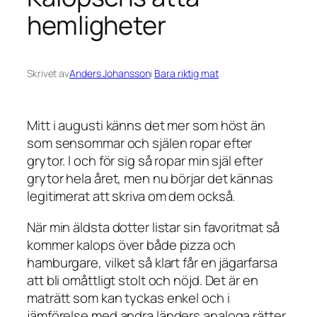
hemligheter
Skrivet av
Anders Johansson
i
Bara riktig mat
Mitt i augusti känns det mer som höst än
som sensommar och själen ropar efter
grytor. I och för sig så ropar min själ efter
grytor hela året, men nu börjar det kännas
legitimerat att skriva om dem också.
När min äldsta dotter listar sin favoritmat så
kommer kalops över både pizza och
hamburgare, vilket så klart får en jägarfarsa
att bli omåttligt stolt och nöjd. Det är en
maträtt som kan tyckas enkel och i
jämförelse med andra länders analoga rätter