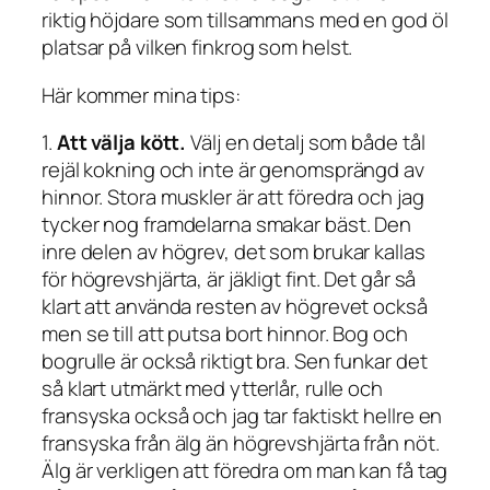
riktig höjdare som tillsammans med en god öl
platsar på vilken finkrog som helst.
Här kommer mina tips:
1.
Att välja kött.
Välj en detalj som både tål
rejäl kokning och inte är genomsprängd av
hinnor. Stora muskler är att föredra och jag
tycker nog framdelarna smakar bäst. Den
inre delen av högrev, det som brukar kallas
för högrevshjärta, är jäkligt fint. Det går så
klart att använda resten av högrevet också
men se till att putsa bort hinnor. Bog och
bogrulle är också riktigt bra. Sen funkar det
så klart utmärkt med ytterlår, rulle och
fransyska också och jag tar faktiskt hellre en
fransyska från älg än högrevshjärta från nöt.
Älg är verkligen att föredra om man kan få tag