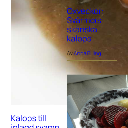
Oxveckor:
Svärmors
skånska
kalops
Av
Anna Billing
Kalops till
inlagd svamp