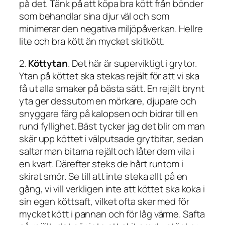
på det. Tänk på att köpa bra kött från bönder
som behandlar sina djur väl och som
minimerar den negativa miljöpåverkan. Hellre
lite och bra kött än mycket skitkött.
2.
Köttytan
. Det här är superviktigt i grytor.
Ytan på köttet ska stekas rejält för att vi ska
få ut alla smaker på bästa sätt. En rejält brynt
yta ger dessutom en mörkare, djupare och
snyggare färg på kalopsen och bidrar till en
rund fyllighet. Bäst tycker jag det blir om man
skär upp köttet i välputsade grytbitar, sedan
saltar man bitarna rejält och låter dem vila i
en kvart. Därefter steks de hårt runtom i
skirat smör. Se till att inte steka allt på en
gång, vi vill verkligen inte att köttet ska koka i
sin egen köttsaft, vilket ofta sker med för
mycket kött i pannan och för låg värme. Safta