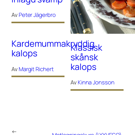
Av
Peter Jägerbro
Kardemummakryddig
Klassisk
kalops
skånsk
kalops
Av
Margit Richert
Av
Kinna Jonsson
←