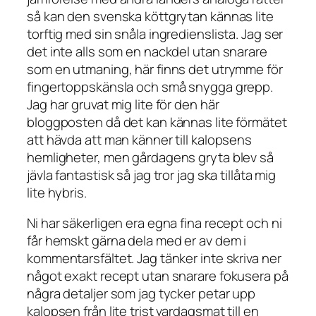
så kan den svenska köttgrytan kännas lite
torftig med sin snåla ingredienslista. Jag ser
det inte alls som en nackdel utan snarare
som en utmaning, här finns det utrymme för
fingertoppskänsla och små snygga grepp.
Jag har gruvat mig lite för den här
bloggposten då det kan kännas lite förmätet
att hävda att man känner till kalopsens
hemligheter, men gårdagens gryta blev så
jävla fantastisk så jag tror jag ska tillåta mig
lite hybris.
Ni har säkerligen era egna fina recept och ni
får hemskt gärna dela med er av dem i
kommentarsfältet. Jag tänker inte skriva ner
något exakt recept utan snarare fokusera på
några detaljer som jag tycker petar upp
kalopsen från lite trist vardagsmat till en