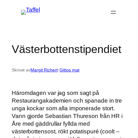
Hoppa
till
innehåll
Västerbottenstipendiet
Skrivet av
Margit Richert
i
Gittos mat
Häromdagen var jag som sagt på
Restaurangakademien och spanade in tre
unga kockar som alla imponerade stort.
Vann gjorde Sebastian Thureson från HR i
Åre med gäddrullar fyllda med
västerbottensost, rökt potatispuré (coolt –