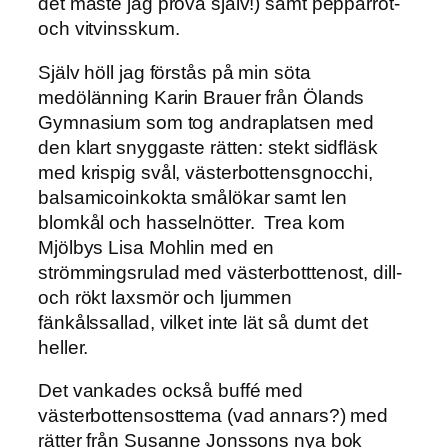
det måste jag prova själv!) samt pepparrot-
och vitvinsskum.
Själv höll jag förstås på min söta
medölänning Karin Brauer från Ölands
Gymnasium som tog andraplatsen med
den klart snyggaste rätten: stekt sidfläsk
med krispig svål, västerbottensgnocchi,
balsamicoinkokta smålökar samt len
blomkål och hasselnötter. Trea kom
Mjölbys Lisa Mohlin med en
strömmingsrulad med västerbotttenost, dill-
och rökt laxsmör och ljummen
fänkålssallad, vilket inte lät så dumt det
heller.
Det vankades också buffé med
västerbottensosttema (vad annars?) med
rätter från Susanne Jonssons nya bok