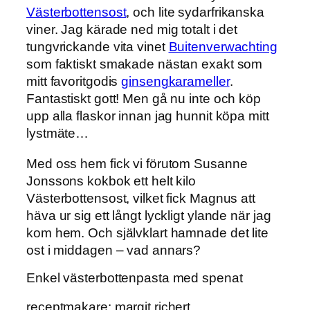
Västerbottensost
, och lite sydarfrikanska
viner. Jag kärade ned mig totalt i det
tungvrickande vita vinet
Buitenverwachting
som faktiskt smakade nästan exakt som
mitt favoritgodis
ginsengkarameller
.
Fantastiskt gott! Men gå nu inte och köp
upp alla flaskor innan jag hunnit köpa mitt
lystmäte…
Med oss hem fick vi förutom Susanne
Jonssons kokbok ett helt kilo
Västerbottensost, vilket fick Magnus att
häva ur sig ett långt lyckligt ylande när jag
kom hem. Och självklart hamnade det lite
ost i middagen – vad annars?
Enkel västerbottenpasta med spenat
receptmakare: margit richert