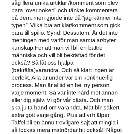
såg flera unika artiklar /komment som blev
bara “overlooked” och tänkte kommentera
på dem, men gjorde inte då “jag känner inte
typen”. Vilka bra artiklar/komment som gick
bara till spillo. Synd! Dessutom: Är det inte
meningen med varför man samtalar/byter
kunskap,För att man vill bli en bättre
människa och vill bli bekräftad för det
också? Så låt oss hjälpa
(bekräfta)varandra. Och så klart ingen är
perfekt. Alla är under var sin kontinuerlig
process. Man är alltid en hel ny person
varje moment. Så var inte hård mot annan
eller dig själv. Vi gör vår bästa. Och man
ska ju ta hand om varandra. Mat blir säkert
extra gott varje gång. Plus att vi hjälper
Taffel bli en ännu trevligare sajt att mingla i,
så lockas mera matnördar hit också!! Något