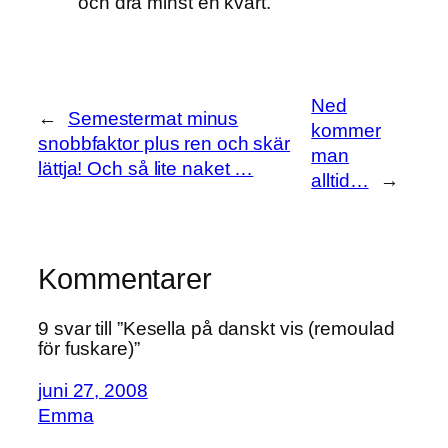
och dra minst en kvart.
Ned
←
Semestermat minus
kommer
snobbfaktor plus ren och skär
man
lättja! Och så lite naket …
alltid…
→
Kommentarer
9 svar till ”Kesella på danskt vis (remoulad
för fuskare)”
juni 27, 2008
Emma