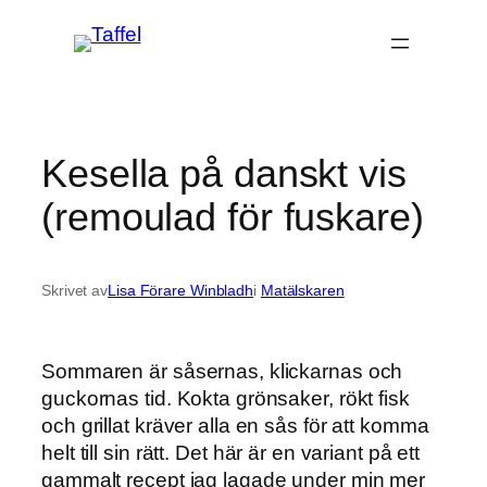
Hoppa
till
innehåll
Kesella på danskt vis
(remoulad för fuskare)
Skrivet av
Lisa Förare Winbladh
i
Matälskaren
Sommaren är såsernas, klickarnas och
guckornas tid. Kokta grönsaker, rökt fisk
och grillat kräver alla en sås för att komma
helt till sin rätt. Det här är en variant på ett
gammalt recept jag lagade under min mer