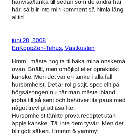
hänvisa/länka till sedan som de andra har
här, så blir inte min komment så himla lång
alltid.
juni 28, 2008
EnKoppZen-Tehus, Västkusten
Hmm,..måste nog ta tillbaka mina önskemål
ovan. Snällt, men omöjligt eller opraktiskt
kanske. Men det var en tanke i alla fall
hursomhelst. Det är rolig sajt, speciellt på
högsäsongen nu när man måste ibland
jobba till så sent och behöver lite paus med
något trevligt attläsa lite.
Hursomhelst tänkte prova receptet utan
äpple kanske. Tål inte dem tyvärr. Men det
blir gott säkert. Hmmm & yammy!