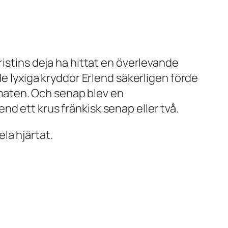
ristins deja ha hittat en överlevande
de lyxiga kryddor Erlend säkerligen förde
maten. Och senap blev en
d ett krus fränkisk senap eller två.
la hjärtat.