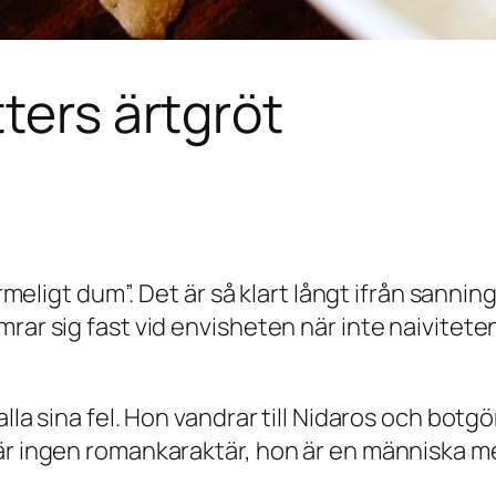
ters ärtgröt
barmeligt dum”. Det är så klart långt ifrån sanni
rar sig fast vid envisheten när inte naiviteten 
lla sina fel. Hon vandrar till Nidaros och botg
är ingen romankaraktär, hon är en människa med