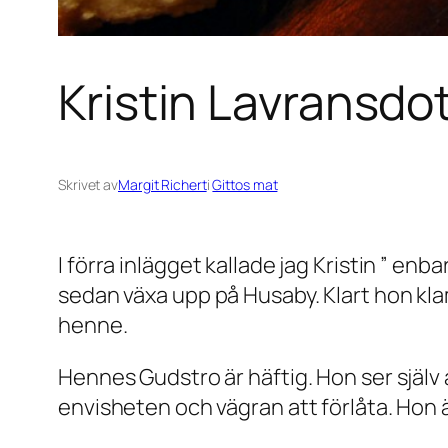
Kristin Lavransdot
Skrivet av
Margit Richert
i
Gittos mat
I förra inlägget kallade jag Kristin ” en
sedan växa upp på Husaby. Klart hon klam
henne.
Hennes Gudstro är häftig. Hon ser själv a
envisheten och vägran att förlåta. Hon 