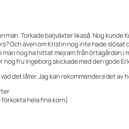
orrmän. Torkade baljväxter likaså. Nog kunde K
 års? Och även om Kristin nog inte hade slösat 
man nog ha hittat mejram från örtagården i 
r nog fru Ingeborg skickade med den gode Erlen
vad det låter. Jag kan rekommendera det av he
rter
ke förkokta hela fina korn)