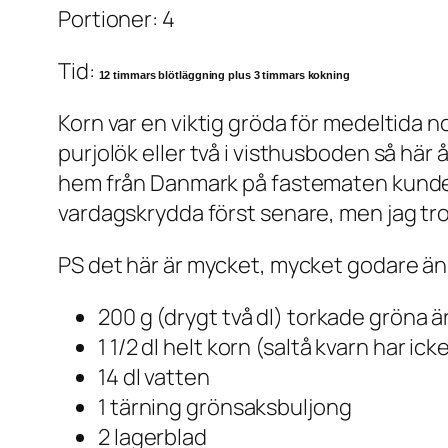
Portioner: 4
Tid:
12 timmars blötläggning plus 3 timmars kokning
Korn var en viktig gröda för medeltida n
purjolök eller två i visthusboden så här
hem från Danmark på fastematen kunde 
vardagskrydda först senare, men jag tro
PS det här är mycket, mycket godare än 
200 g (drygt två dl) torkade gröna ä
1 1/2 dl helt korn (saltå kvarn har ic
14 dl vatten
1 tärning grönsaksbuljong
2 lagerblad