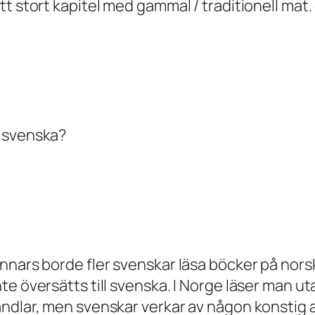
tt stort kapitel med gammal / traditionell mat
å svenska?
nars borde fler svenskar läsa böcker på norska,
te översätts till svenska. I Norge läser man 
andlar, men svenskar verkar av någon konstig 