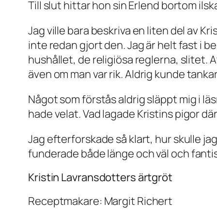
Till slut hittar hon sin Erlend bortom i
Jag ville bara beskriva en liten del av K
inte redan gjort den. Jag är helt fast i
hushållet, de religiösa reglerna, slitet.
även om man var rik. Aldrig kunde tank
Något som förstås aldrig släppt mig i lä
hade velat. Vad lagade Kristins pigor dä
Jag efterforskade så klart, hur skulle ja
funderade både länge och väl och fantis
Kristin Lavransdotters ärtgröt
Receptmakare: Margit Richert