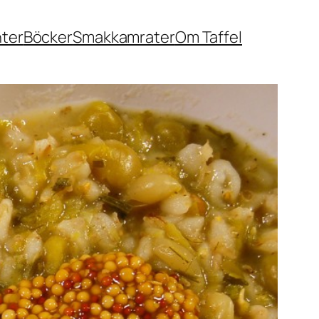
nter
Böcker
Smakkamrater
Om Taffel