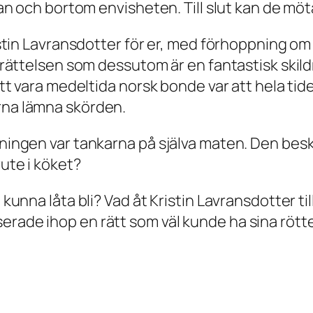
lskan och bortom envisheten. Till slut kan de m
ristin Lavransdotter för er, med förhoppning om 
 berättelsen som dessutom är en fantastisk skil
 Att vara medeltida norsk bonde var att hela tid
arna lämna skörden.
sningen var tankarna på själva maten. Den beskr
rute i köket?
g kunna låta bli? Vad åt Kristin Lavransdotter t
erade ihop en rätt som väl kunde ha sina rött