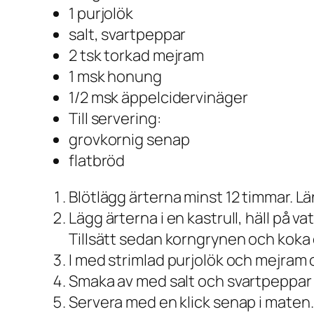
1 purjolök
salt, svartpeppar
2 tsk torkad mejram
1 msk honung
1/2 msk äppelcidervinäger
Till servering:
grovkornig senap
flatbröd
Blötlägg ärterna minst 12 timmar. Lä
Lägg ärterna i en kastrull, häll på 
Tillsätt sedan korngrynen och koka 
I med strimlad purjolök och mejram o
Smaka av med salt och svartpeppar 
Servera med en klick senap i maten. F