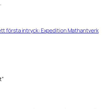
.
t första intryck: Expedition Mathantverk
t”